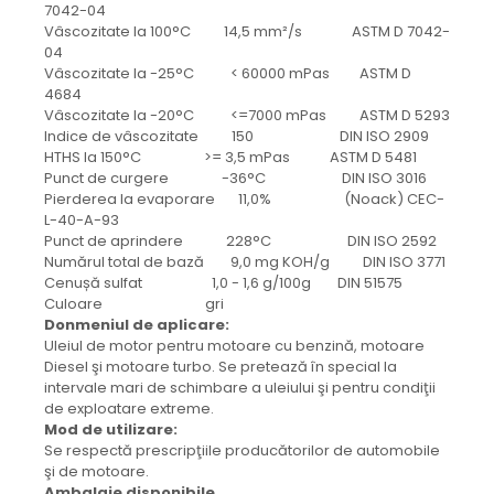
protectie
7042-04
Grup electropompa
Vâscozitate la 100°C 14,5 mm²/s ASTM D 7042-
04
Bolturi, role si bucsi
Vâscozitate la -25°C < 60000 mPas ASTM D
MAMMUT LIFT
4684
Vâscozitate la -20°C <=7000 mPas ASTM D 5293
Mecanice
Indice de vâscozitate 150 DIN ISO 2909
Electrice
HTHS la 150°C >= 3,5 mPas ASTM D 5481
Hidraulice
Punct de curgere -36°C DIN ISO 3016
Pierderea la evaporare 11,0% (Noack) CEC-
Motor electric si pompa hidraulica
L-40-A-93
Cilindru hidraulic si protectie
Punct de aprindere 228°C DIN ISO 2592
burduf
Numărul total de bază 9,0 mg KOH/g DIN ISO 3771
Cenușă sulfat 1,0 - 1,6 g/100g DIN 51575
ERHEL - HYDRIS
Culoare gri
Hidraulice
Donmeniul de aplicare:
Uleiul de motor pentru motoare cu benzină, motoare
Electrice
Diesel şi motoare turbo. Se pretează în special la
Mecanice
intervale mari de schimbare a uleiului şi pentru condiţii
Role, bucse si bolturi
de exploatare extreme.
Mod de utilizare:
Motoras electric si pompa
Se respectă prescripţiile producătorilor de automobile
Cilindri si burdufuri protectie
şi de motoare.
Consumabile
Ambalaje disponibile