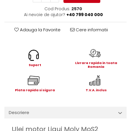
Electrice
Cod Produs:
2570
Mecanice
Ai nevoie de ajutor?
+40 799 040 000
Hidraulice
Motoare electrice si pompe
Adauga la Favorite
Cere informatii
hidraulice
Role, bucse si bolturi
Cilindru hidraulic si burduf
ANTEO
Livrare rapida in toata
Electrice
Suport
Romania
Hidraulice
Mecanice
Bolturi, role si bucse
Plata rapida si sigura
T.V.A. inclus
Cilindri si burdufe
Pompe si motoare electrice
DAUTEL
Descriere
Electrice
Hidraulica
Ulei motor Liqui Moly MoS2