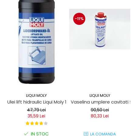
-11%
LIQUI MOLY
LIQUI MOLY
Ulei lift hidraulic Liqui Moly 1 litru
Vaselina umplere cavitati Seil
47,79 Lei
90,50 Lei
35,59 Lei
80,33 Lei
IN STOC
LA COMANDA