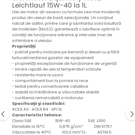
Mecanica
Leichtlauf 15W-40 la 1L
Electropompa si motoare
Ulei de motor all-season cu formula cea mai modernă,
electrice
produs din uleiuri de bază selecţionate. Un conţinut
ridicat de aditivi, printre care şi lubrifiantul solid bisulfură
Burdufuri si cilindri hidraulici
de molibden (MoS2), garantează o lubrifiere optimă în
Role, bucsi si bolturi
condiţii de funcţionare extreme şi intervale mari de
BEHRENS
schimbare a uleiului.
Proprietăți
Bolturi - role - bucse
- potrivit pentru motoare pe benzină și diesel cu și fără
Burdufe si cilindri
turboalimentarea gazelor de eșapament
- proprietăți excepționale de funcționare de urgență
Mecanice
- livrare rapidă de ulei la temperaturi scăzute
Electrice
- rezistenta mare la uzura
Hidraulice
- comportament bun la pornire la rece
- testat pentru convertoarele catalitice
Motoare electrice si pompe
- stabilă la îmbătrânire și vâscozitate stabilă
SÖRENSEN
- curățenia remarcabilă a motorului
Specificaţii şi clasificări:
Mecanice
ACEA A3 ∙ ACEA B4 ∙ API SL
Electrice
Caracteristici tehnice:
Clasa SAE 15W-40 SAE J300
Hidraulice
Densitate la 15°C 0,875 g/cm³ DIN 51757
Cilindri hidraulici si burdufe
Vâscozitate la 40°C 100,0 mm²/s ASTM D