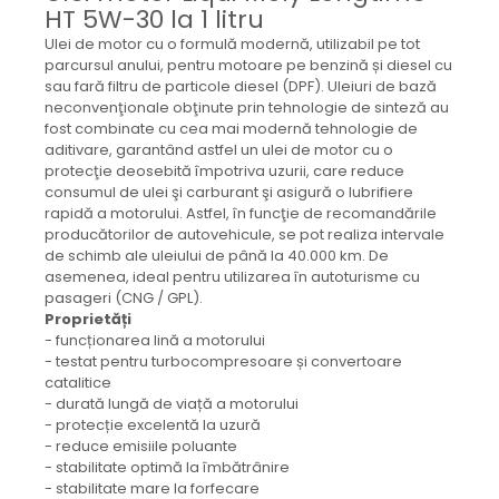
Mecanica
HT 5W-30 la 1 litru
Electropompa si motoare
Ulei de motor cu o formulă modernă, utilizabil pe tot
electrice
parcursul anului, pentru motoare pe benzină și diesel cu
sau fară filtru de particole diesel (DPF). Uleiuri de bază
Burdufuri si cilindri hidraulici
neconvenţionale obţinute prin tehnologie de sinteză au
Role, bucsi si bolturi
fost combinate cu cea mai modernă tehnologie de
BEHRENS
aditivare, garantând astfel un ulei de motor cu o
protecţie deosebită împotriva uzurii, care reduce
Bolturi - role - bucse
consumul de ulei şi carburant şi asigură o lubrifiere
Burdufe si cilindri
rapidă a motorului. Astfel, în funcţie de recomandările
producătorilor de autovehicule, se pot realiza intervale
Mecanice
de schimb ale uleiului de până la 40.000 km. De
Electrice
asemenea, ideal pentru utilizarea în autoturisme cu
Hidraulice
pasageri (CNG / GPL).
Proprietăți
Motoare electrice si pompe
- funcționarea lină a motorului
SÖRENSEN
- testat pentru turbocompresoare și convertoare
catalitice
Mecanice
- durată lungă de viață a motorului
Electrice
- protecție excelentă la uzură
- reduce emisiile poluante
Hidraulice
- stabilitate optimă la îmbătrânire
Cilindri hidraulici si burdufe
- stabilitate mare la forfecare