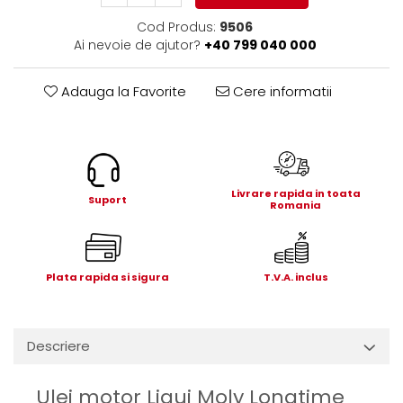
Electrice
Cod Produs:
9506
Mecanice
Ai nevoie de ajutor?
+40 799 040 000
Hidraulice
Motoare electrice si pompe
Adauga la Favorite
Cere informatii
hidraulice
Role, bucse si bolturi
Cilindru hidraulic si burduf
ANTEO
Livrare rapida in toata
Electrice
Suport
Romania
Hidraulice
Mecanice
Bolturi, role si bucse
Plata rapida si sigura
T.V.A. inclus
Cilindri si burdufe
Pompe si motoare electrice
DAUTEL
Descriere
Electrice
Hidraulica
Ulei motor Liqui Moly Longtime