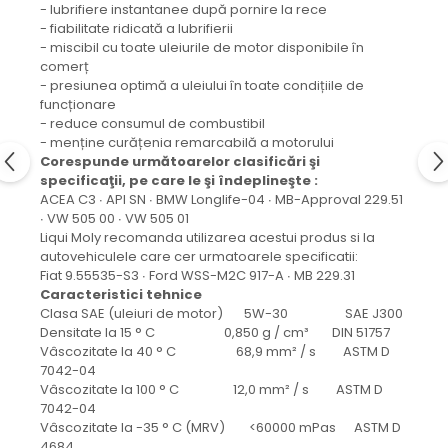
protectie
- lubrifiere instantanee după pornire la rece
Grup electropompa
- fiabilitate ridicată a lubrifierii
- miscibil cu toate uleiurile de motor disponibile în
Bolturi, role si bucsi
comerț
MAMMUT LIFT
- presiunea optimă a uleiului în toate condițiile de
funcționare
Mecanice
- reduce consumul de combustibil
Electrice
- menține curățenia remarcabilă a motorului
Hidraulice
Corespunde următoarelor clasificări şi
specificaţii, pe care le şi îndeplineşte :
Motor electric si pompa hidraulica
ACEA C3 ∙ API SN ∙ BMW Longlife-04 ∙ MB-Approval 229.51
Cilindru hidraulic si protectie
∙ VW 505 00 ∙ VW 505 01
burduf
Liqui Moly recomanda utilizarea acestui produs si la
autovehiculele care cer urmatoarele specificatii:
ERHEL - HYDRIS
Fiat 9.55535-S3 ∙ Ford WSS-M2C 917-A ∙ MB 229.31
Hidraulice
Caracteristici tehnice
Clasa SAE (uleiuri de motor) 5W-30 SAE J300
Electrice
Densitate la 15 ° C 0,850 g / cm³ DIN 51757
Mecanice
Vâscozitate la 40 ° C 68,9 mm² / s ASTM D
Role, bucse si bolturi
7042-04
Vâscozitate la 100 ° C 12,0 mm² / s ASTM D
Motoras electric si pompa
7042-04
Cilindri si burdufuri protectie
Vâscozitate la -35 ° C (MRV) <60000 mPas ASTM D
Consumabile
4684