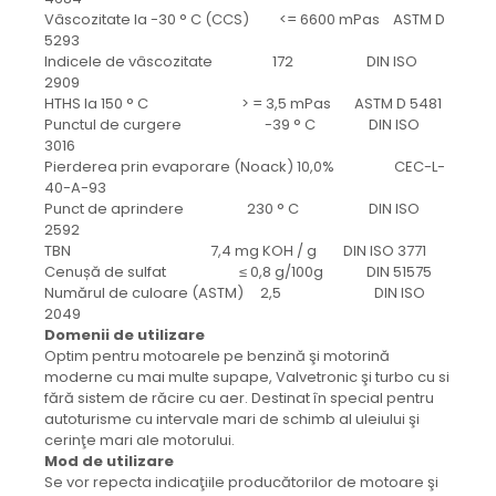
Vâscozitate la -30 ° C (CCS) <= 6600 mPas ASTM D
5293
Indicele de vâscozitate 172 DIN ISO
2909
HTHS la 150 ° C > = 3,5 mPas ASTM D 5481
Punctul de curgere -39 ° C DIN ISO
3016
Pierderea prin evaporare (Noack) 10,0% CEC-L-
40-A-93
Punct de aprindere 230 ° C DIN ISO
2592
TBN 7,4 mg KOH / g DIN ISO 3771
Cenușă de sulfat ≤ 0,8 g/100g DIN 51575
Numărul de culoare (ASTM) 2,5 DIN ISO
2049
Domenii de utilizare
Optim pentru motoarele pe benzină şi motorină
moderne cu mai multe supape, Valvetronic şi turbo cu si
fără sistem de răcire cu aer. Destinat în special pentru
autoturisme cu intervale mari de schimb al uleiului şi
cerinţe mari ale motorului.
Mod de utilizare
Se vor repecta indicaţiile producătorilor de motoare şi