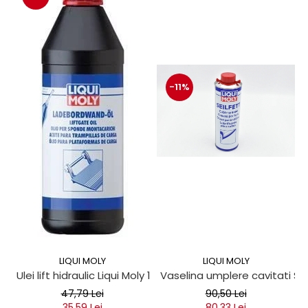
-11%
LIQUI MOLY
LIQUI MOLY
Ulei lift hidraulic Liqui Moly 1 litru
Vaselina umplere cavitati Seil
47,79 Lei
90,50 Lei
35,59 Lei
80,33 Lei