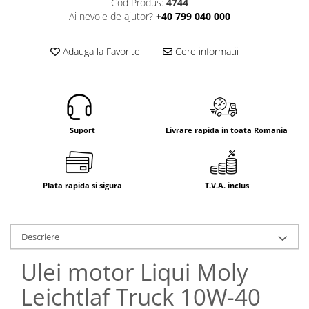
Cod Produs:
4744
Electrice
Ai nevoie de ajutor?
+40 799 040 000
Mecanice
Hidraulice
Adauga la Favorite
Cere informatii
Motoare electrice si pompe
hidraulice
Role, bucse si bolturi
Cilindru hidraulic si burduf
ANTEO
Suport
Livrare rapida in toata Romania
Electrice
Hidraulice
Mecanice
Plata rapida si sigura
T.V.A. inclus
Bolturi, role si bucse
Cilindri si burdufe
Descriere
Pompe si motoare electrice
DAUTEL
Ulei motor Liqui Moly
Electrice
Leichtlaf Truck 10W-40
Hidraulica