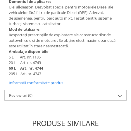
Domeniul de aplicare:
Ulei all-season. Dezvoltat special pentru motoarele Diesel ale
vehiculelor fără filtru de particule Diesel (DPF). Adecvat,
de asemenea, pentru parc auto mixt. Testat pentru sisteme
turbo şi sisteme cu catalizator.
Mod de utilizare:
Respectaţi prescripţiile de exploatare ale constructorilor de
autovehicule şi de motoare . Se obţine efect maxim doar dacă
este utilizat în stare neamestecată.
Ambalaje disponibile
5 L Art. nr. 1185
20 L Art. nr. 4743
60 L Art. nr. 4744
205 L Art. nr. 4747
Informatii conformitate produs
Review-uri
(0)
PRODUSE SIMILARE