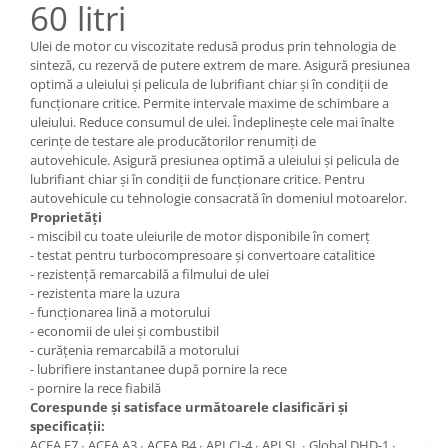
60 litri
Mecanica
Electropompa si motoare electrice
Ulei de motor cu viscozitate redusă produs prin tehnologia de
Burdufuri si cilindri hidraulici
sinteză, cu rezervă de putere extrem de mare. Asigură presiunea
optimă a uleiului şi pelicula de lubrifiant chiar şi în condiţii de
Role, bucsi si bolturi
funcţionare critice. Permite intervale maxime de schimbare a
BEHRENS
uleiului. Reduce consumul de ulei. Îndeplineşte cele mai înalte
cerinţe de testare ale producătorilor renumiţi de
Bolturi - role - bucse
autovehicule. Asigură presiunea optimă a uleiului şi pelicula de
Burdufe si cilindri
lubrifiant chiar şi în condiţii de funcţionare critice. Pentru
Mecanice
autovehicule cu tehnologie consacrată în domeniul motoarelor.
Proprietăți
Electrice
- miscibil cu toate uleiurile de motor disponibile în comerț
Hidraulice
- testat pentru turbocompresoare și convertoare catalitice
Motoare electrice si pompe
- rezistență remarcabilă a filmului de ulei
- rezistenta mare la uzura
SÖRENSEN
- funcționarea lină a motorului
Mecanice
- economii de ulei și combustibil
- curățenia remarcabilă a motorului
Electrice
- lubrifiere instantanee după pornire la rece
Hidraulice
- pornire la rece fiabilă
Corespunde şi satisface următoarele clasificări şi
Cilindri hidraulici si burdufe
specificaţii:
protectie
ACEA E7 ∙ ACEA A3 ∙ ACEA B4 ∙ API CI-4 ∙ API SL ∙ Global DHD-1 ∙