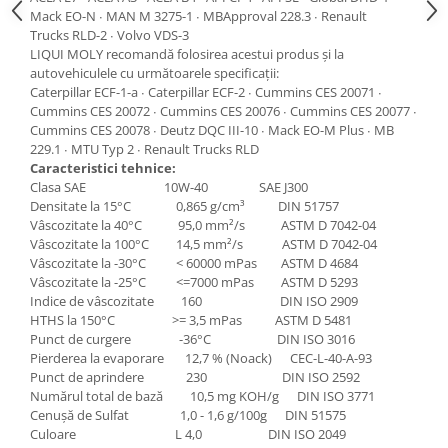
Grup electropompa
Mack EO-N ∙ MAN M 3275-1 ∙ MBApproval 228.3 ∙ Renault
Bolturi, role si bucsi
Trucks RLD-2 ∙ Volvo VDS-3
LIQUI MOLY recomandă folosirea acestui produs şi la
MAMMUT LIFT
autovehiculele cu următoarele specificaţii:
Mecanice
Caterpillar ECF-1-a ∙ Caterpillar ECF-2 ∙ Cummins CES 20071 ∙
Cummins CES 20072 ∙ Cummins CES 20076 ∙ Cummins CES 20077 ∙
Electrice
Cummins CES 20078 ∙ Deutz DQC III-10 ∙ Mack EO-M Plus ∙ MB
Hidraulice
229.1 ∙ MTU Typ 2 ∙ Renault Trucks RLD
Motor electric si pompa hidraulica
Caracteristici tehnice:
Clasa SAE 10W-40 SAE J300
Cilindru hidraulic si protectie
Densitate la 15°C 0,865 g/cm³ DIN 51757
burduf
Vâscozitate la 40°C 95,0 mm²/s ASTM D 7042-04
ERHEL - HYDRIS
Vâscozitate la 100°C 14,5 mm²/s ASTM D 7042-04
Vâscozitate la -30°C < 60000 mPas ASTM D 4684
Hidraulice
Vâscozitate la -25°C <=7000 mPas ASTM D 5293
Electrice
Indice de vâscozitate 160 DIN ISO 2909
HTHS la 150°C >= 3,5 mPas ASTM D 5481
Mecanice
Punct de curgere -36°C DIN ISO 3016
Role, bucse si bolturi
Pierderea la evaporare 12,7 % (Noack) CEC-L-40-A-93
Motoras electric si pompa
Punct de aprindere 230 DIN ISO 2592
Numărul total de bază 10,5 mg KOH/g DIN ISO 3771
Cilindri si burdufuri protectie
Cenușă de Sulfat 1,0 - 1,6 g/100g DIN 51575
Consumabile
Culoare L 4,0 DIN ISO 2049