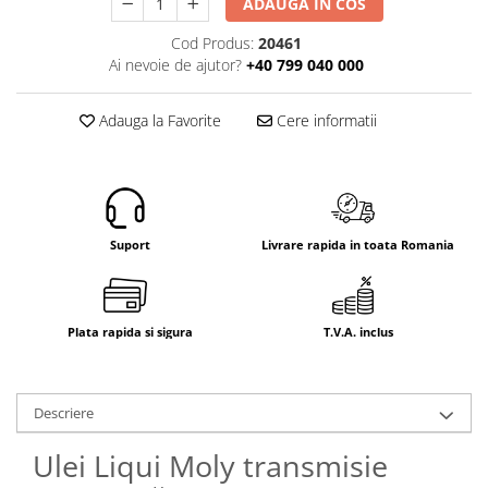
ADAUGA IN COS
Electrice
Mecanice
Cod Produs:
20461
Ai nevoie de ajutor?
+40 799 040 000
Hidraulice
Motoare electrice si pompe
hidraulice
Adauga la Favorite
Cere informatii
Role, bucse si bolturi
Cilindru hidraulic si burduf
ANTEO
Electrice
Suport
Livrare rapida in toata Romania
Hidraulice
Mecanice
Bolturi, role si bucse
Plata rapida si sigura
T.V.A. inclus
Cilindri si burdufe
Pompe si motoare electrice
DAUTEL
Descriere
Electrice
Ulei Liqui Moly transmisie
Hidraulica