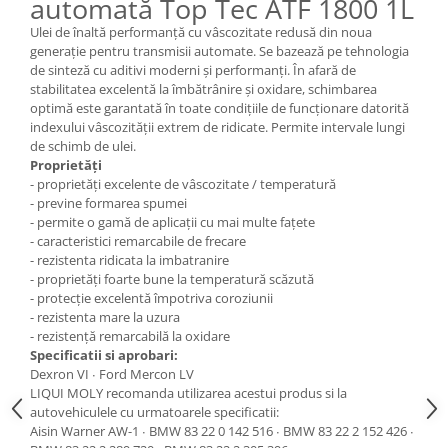
automată Top Tec ATF 1800 1L
Mecanica
Ulei de înaltă performanță cu vâscozitate redusă din noua
Electropompa si motoare electrice
generație pentru transmisii automate. Se bazează pe tehnologia
Burdufuri si cilindri hidraulici
de sinteză cu aditivi moderni și performanți. În afară de
Role, bucsi si bolturi
stabilitatea excelentă la îmbătrânire și oxidare, schimbarea
optimă este garantată în toate condițiile de funcționare datorită
BEHRENS
indexului vâscozității extrem de ridicate. Permite intervale lungi
Bolturi - role - bucse
de schimb de ulei.
Proprietăți
Burdufe si cilindri
- proprietăți excelente de vâscozitate / temperatură
Mecanice
- previne formarea spumei
Electrice
- permite o gamă de aplicații cu mai multe fațete
- caracteristici remarcabile de frecare
Hidraulice
- rezistenta ridicata la imbatranire
Motoare electrice si pompe
- proprietăți foarte bune la temperatură scăzută
- protecție excelentă împotriva coroziunii
SÖRENSEN
- rezistenta mare la uzura
Mecanice
- rezistență remarcabilă la oxidare
Specificatii si aprobari:
Electrice
Dexron VI ∙ Ford Mercon LV
Hidraulice
LIQUI MOLY recomanda utilizarea acestui produs si la
Cilindri hidraulici si burdufe
autovehiculele cu urmatoarele specificatii:
protectie
Aisin Warner AW-1 ∙ BMW 83 22 0 142 516 ∙ BMW 83 22 2 152 426 ∙