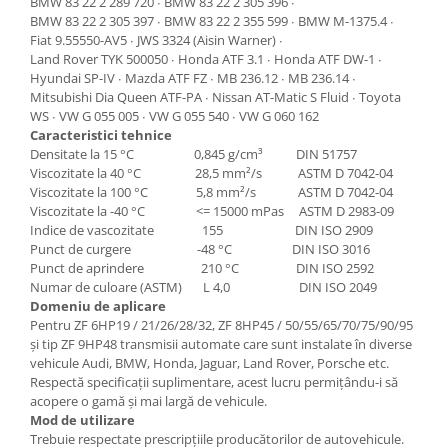
BMW 83 22 2 289 720 ∙ BMW 83 22 2 305 396 ∙
Grup electropompa
BMW 83 22 2 305 397 ∙ BMW 83 22 2 355 599 ∙ BMW M-1375.4 ∙
Bolturi, role si bucsi
Fiat 9.55550-AV5 ∙ JWS 3324 (Aisin Warner) ∙
MAMMUT LIFT
Land Rover TYK 500050 ∙ Honda ATF 3.1 ∙ Honda ATF DW-1 ∙
Hyundai SP-IV ∙ Mazda ATF FZ ∙ MB 236.12 ∙ MB 236.14 ∙
Mecanice
Mitsubishi Dia Queen ATF-PA ∙ Nissan AT-Matic S Fluid ∙ Toyota
Electrice
WS ∙ VW G 055 005 ∙ VW G 055 540 ∙ VW G 060 162
Caracteristici tehnice
Hidraulice
Densitate la 15 °C 0,845 g/cm³ DIN 51757
Motor electric si pompa hidraulica
Viscozitate la 40 °C 28,5 mm²/s ASTM D 7042-04
Viscozitate la 100 °C 5,8 mm²/s ASTM D 7042-04
Cilindru hidraulic si protectie
Viscozitate la -40 °C <= 15000 mPas ASTM D 2983-09
burduf
Indice de vascozitate 155 DIN ISO 2909
ERHEL - HYDRIS
Punct de curgere -48 °C DIN ISO 3016
Punct de aprindere 210 °C DIN ISO 2592
Hidraulice
Numar de culoare (ASTM) L 4,0 DIN ISO 2049
Electrice
Domeniu de aplicare
Mecanice
Pentru ZF 6HP19 / 21/26/28/32, ZF 8HP45 / 50/55/65/70/75/90/95
și tip ZF 9HP48 transmisii automate care sunt instalate în diverse
Role, bucse si bolturi
vehicule Audi, BMW, Honda, Jaguar, Land Rover, Porsche etc.
Motoras electric si pompa
Respectă specificații suplimentare, acest lucru permițându-i să
Cilindri si burdufuri protectie
acopere o gamă și mai largă de vehicule.
Mod de utilizare
Consumabile
Trebuie respectate prescripţiile producătorilor de autovehicule.