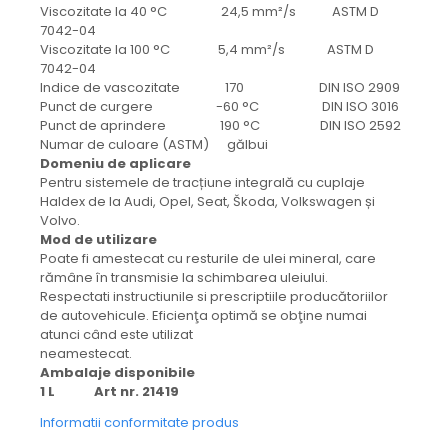
protectie
Viscozitate la 40 °C 24,5 mm²/s ASTM D
Grup electropompa
7042-04
Viscozitate la 100 °C 5,4 mm²/s ASTM D
Bolturi, role si bucsi
7042-04
MAMMUT LIFT
Indice de vascozitate 170 DIN ISO 2909
Punct de curgere -60 °C DIN ISO 3016
Mecanice
Punct de aprindere 190 °C DIN ISO 2592
Electrice
Numar de culoare (ASTM) gălbui
Hidraulice
Domeniu de aplicare
Pentru sistemele de tracțiune integrală cu cuplaje
Motor electric si pompa hidraulica
Haldex de la Audi, Opel, Seat, Škoda, Volkswagen și
Cilindru hidraulic si protectie
Volvo.
burduf
Mod de utilizare
Poate fi amestecat cu resturile de ulei mineral, care
ERHEL - HYDRIS
rămâne în transmisie la schimbarea uleiului.
Hidraulice
Respectati instructiunile si prescriptiile producătoriilor
de autovehicule. Eficienţa optimă se obţine numai
Electrice
atunci când este utilizat
Mecanice
neamestecat.
Role, bucse si bolturi
Ambalaje disponibile
1 L Art nr. 21419
Motoras electric si pompa
Cilindri si burdufuri protectie
Informatii conformitate produs
Consumabile