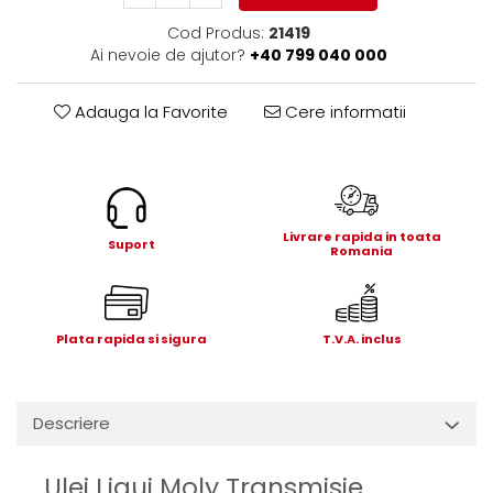
Electrice
Cod Produs:
21419
Mecanice
Ai nevoie de ajutor?
+40 799 040 000
Hidraulice
Motoare electrice si pompe
Adauga la Favorite
Cere informatii
hidraulice
Role, bucse si bolturi
Cilindru hidraulic si burduf
ANTEO
Livrare rapida in toata
Electrice
Suport
Romania
Hidraulice
Mecanice
Bolturi, role si bucse
Plata rapida si sigura
T.V.A. inclus
Cilindri si burdufe
Pompe si motoare electrice
DAUTEL
Descriere
Electrice
Hidraulica
Ulei Liqui Moly Transmisie