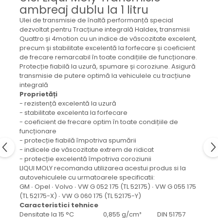
Mecanica
ambreaj dublu la 1 litru
Electropompa si motoare
Ulei de transmisie de înaltă performanță special
electrice
dezvoltat pentru Tracțiune integrală Haldex, transmisii
Quattro și 4motion cu un indice de vâscozitate excelent,
Burdufuri si cilindri hidraulici
precum și stabilitate excelentă la forfecare și coeficient
Role, bucsi si bolturi
de frecare remarcabil în toate condițiile de funcționare.
BEHRENS
Protecție fiabilă la uzură, spumare și coroziune. Asigură
transmisie de putere optimă la vehiculele cu tracțiune
Bolturi - role - bucse
integrală
Burdufe si cilindri
Proprietăți
- rezistență excelentă la uzură
Mecanice
- stabilitate excelenta la forfecare
Electrice
- coeficient de frecare optim în toate condițiile de
Hidraulice
funcționare
- protecție fiabilă împotriva spumării
Motoare electrice si pompe
- indicele de vâscozitate extrem de ridicat
SÖRENSEN
- protecție excelentă împotriva coroziunii
LIQUI MOLY recomanda utilizarea acestui produs si la
Mecanice
autovehiculele cu urmatoarele specificatii:
Electrice
GM ∙ Opel ∙ Volvo ∙ VW G 052 175 (TL 52175) ∙ VW G 055 175
Hidraulice
(TL 52175-X) ∙ VW G 060 175 (TL 52175-Y)
Caracteristici tehnice
Cilindri hidraulici si burdufe
Densitate la 15 °C 0,855 g/cm³ DIN 51757