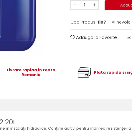
Adaug
Cod Produs:
1107
Ai nevoie
Adauga la Favorite
Livrare rapida in toata
Plata rapida si s
Romania
32 20L
ne în instalaţii hidraulice. Conţine aditivi pentru mărirea rezistenţei la