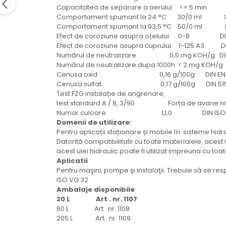
Mecanica
Capacitatea de separare a aerului <= 5 min D
Comportament spumant la 24 °C 30/0 ml I
Electropompa si motoare
Comportament spumant la 93,5 °C 50/0 ml I
electrice
Efect de coroziune asupra oțelului 0-B DIN
Burdufuri si cilindri hidraulici
Efect de coroziune asupra cuprului 1-125 A3 DI
Role, bucsi si bolturi
Numărul de neutralizare 0,5 mg KOH/g DIN 
Numărul de neutralizare dupa 1000h < 2 mg KOH/g 
BEHRENS
Cenusa oxid 0,16 g/100g DIN EN IS
Bolturi - role - bucse
Cenusa sulfat 0,17 g/100g DIN 515
Test FZG instalație de angrenare,
Burdufe si cilindri
test standard A / 8, 3/90 Forța de avarie nivel 
Mecanice
Numar culoare L1,0 DIN ISO 2
Electrice
Domenii de utilizare:
Pentru aplicații staționare și mobile în sisteme hidra
Hidraulice
Datorită compatibilitatii cu toate materialele, aces
Motoare electrice si pompe
acest ulei hidraulic poate fi utilizat impreuna cu toa
Aplicatii
SÖRENSEN
Pentru maşini, pompe şi instalaţii. Trebuie să se resp
Mecanice
ISO VG 32
Ambalaje disponibile
Electrice
20 L Art . nr. 1107
Hidraulice
60 L Art . nr. 1108
Cilindri hidraulici si burdufe
205 L Art . nr. 1109