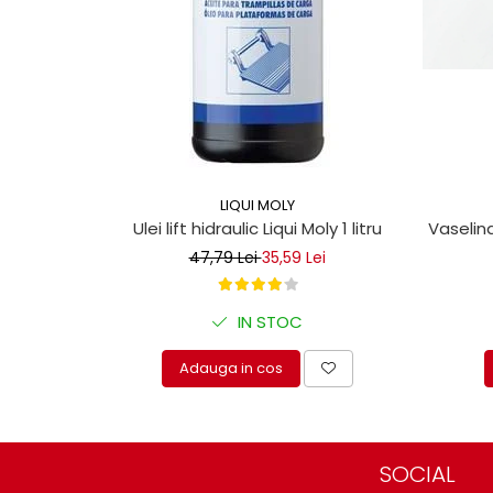
LIQUI MOLY
Vaselina
Ulei lift hidraulic Liqui Moly 1 litru
47,79 Lei
35,59 Lei
IN STOC
Adauga in cos
SOCIAL