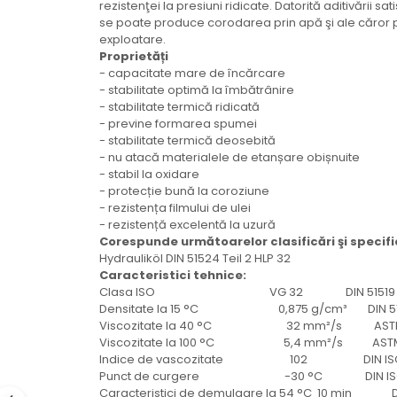
rezistenţei la presiuni ridicate. Datorită aditivării s
Electrice
se poate produce corodarea prin apă şi ale căror po
Mecanice
exploatare.
Hidraulice
Proprietăți
- capacitate mare de încărcare
Motoare electrice si pompe
- stabilitate optimă la îmbătrânire
hidraulice
- stabilitate termică ridicată
Role, bucse si bolturi
- previne formarea spumei
- stabilitate termică deosebită
Cilindru hidraulic si burduf
- nu atacă materialele de etanșare obișnuite
ANTEO
- stabil la oxidare
- protecție bună la coroziune
Electrice
- rezistența filmului de ulei
Hidraulice
- rezistență excelentă la uzură
Mecanice
Corespunde următoarelor clasificări şi specific
Hydrauliköl DIN 51524 Teil 2 HLP 32
Bolturi, role si bucse
Caracteristici
tehnice:
Cilindri si burdufe
Clasa ISO VG 32 DIN 51519
Pompe si motoare electrice
Densitate la 15 °C 0,875 g/cm³ DIN 5
Viscozitate la 40 °C 32 mm²/s ASTM 
DAUTEL
Viscozitate la 100 °C 5,4 mm²/s ASTM 
Electrice
Indice de vascozitate 102 DIN ISO
Punct de curgere -30 °C DIN ISO 
Hidraulica
Caracteristici de demulgare la 54 °C 10 min D