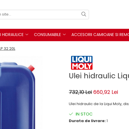
I HIDRAULICE
CONSUMABILE
ACCESORII CAMIOANE SI REM
LP 32 20L
Ulei hidraulic Li
732,10 Lei
660,92 Lei
Ulei hidraulic de la Liqui Moly, di
IN STOC
Durata de livrare:
1