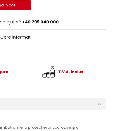
a in cos
 de ajutor?
+40 799 040 000
Cere informatii
igura
T.V.A. inclus
 îmbătrânire, a protecţiei anticorozive şi a