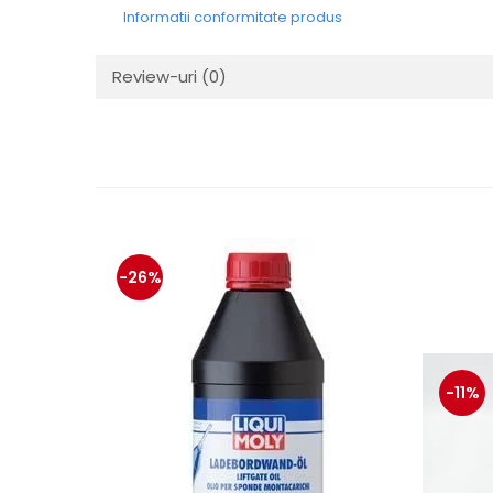
protectie
Informatii conformitate produs
Grup electropompa
Bolturi, role si bucsi
Review-uri
(0)
MAMMUT LIFT
Mecanice
Electrice
Hidraulice
Motor electric si pompa hidraulica
Cilindru hidraulic si protectie
burduf
-26%
ERHEL - HYDRIS
Hidraulice
Electrice
Mecanice
-11%
Role, bucse si bolturi
Motoras electric si pompa
Cilindri si burdufuri protectie
Consumabile