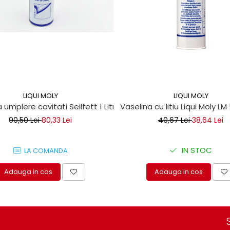
LIQUI MOLY
LIQUI MOLY
 umplere cavitati Seilfett 1 Litru
Vaselina cu litiu Liqui Moly LM
90,50 Lei
80,33 Lei
40,67 Lei
38,64 Lei
IN STOC
LA COMANDA
Adauga in cos
Adauga in cos