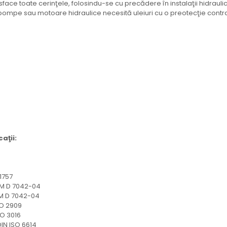
atisface toate cerinţele, folosindu-se cu precădere în instalaţii hidrauli
mpe sau motoare hidraulice necesită uleiuri cu o preotecţie contra u
aţii:
1757
D 7042-04
D 7042-04
 2909
3016
IN ISO 6614