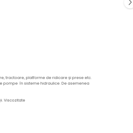
are, tractoare, platforme de ridicare și prese etc.
eme de pompe în sisteme hidraulice. De asemenea
i. Viscozitate