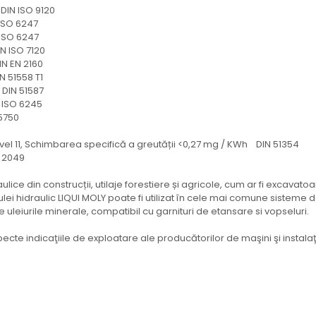
IN ISO 9120
SO 6247
SO 6247
 ISO 7120
N EN 2160
51558 T1
DIN 51587
O 6245
750
11, Schimbarea specifică a greutății <0,27 mg / KWh DIN 51354
049
ulice din construcții, utilaje forestiere și agricole, cum ar fi excavato
t ulei hidraulic LIQUI MOLY poate fi utilizat în cele mai comune sist
te uleiurile minerale, compatibil cu garnituri de etansare si vopseluri.
ecte indicaţiile de exploatare ale producătorilor de maşini şi instalaţi