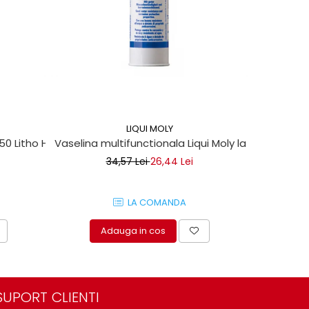
-13%
LIQUI MOLY
 50 Litho HT
Vaselina multifunctionala Liqui Moly la tub 400ml
Set clipsu
34,57 Lei
26,44 Lei
LA COMANDA
Adauga in cos
A
SUPORT CLIENTI