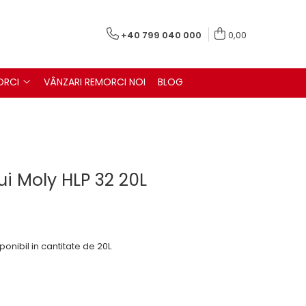
+40 799 040 000
0,00
ORCI
VÂNZARI REMORCI NOI
BLOG
qui Moly HLP 32 20L
sponibil in cantitate de 20L