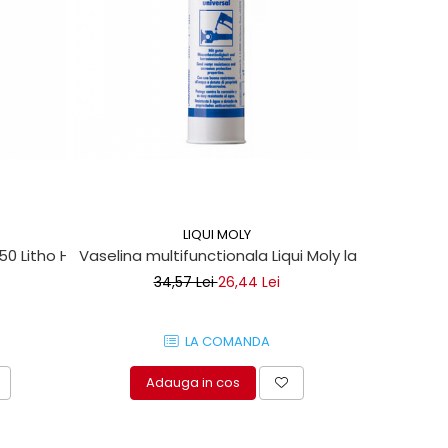
-13%
LIQUI MOLY
 50 Litho HT
Vaselina multifunctionala Liqui Moly la tub 400ml
Set clipsu
34,57 Lei
26,44 Lei
LA COMANDA
Adauga in cos
A