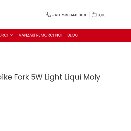
+40 799 040 000
0,00
ORCI
VÂNZARI REMORCI NOI
BLOG
ike Fork 5W Light Liqui Moly