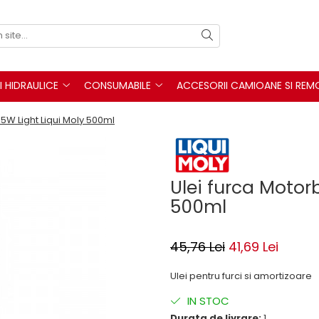
I HIDRAULICE
CONSUMABILE
ACCESORII CAMIOANE SI REM
 5W Light Liqui Moly 500ml
Ulei furca Motorb
500ml
45,76 Lei
41,69 Lei
Ulei pentru furci si amortizoare
IN STOC
Durata de livrare:
1