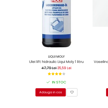
protectie
Grup electropompa
Bolturi, role si bucsi
MAMMUT LIFT
Mecanice
Electrice
Hidraulice
Motor electric si pompa hidraulica
Cilindru hidraulic si protectie
burduf
LIQUI MOLY
Vaselina
Ulei lift hidraulic Liqui Moly 1 litru
ERHEL - HYDRIS
47,79 Lei
35,59 Lei
Hidraulice
Electrice
IN STOC
Mecanice
Role, bucse si bolturi
Adauga in cos
Motoras electric si pompa
Cilindri si burdufuri protectie
Consumabile