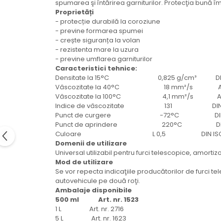
spumarea şi întărirea garniturilor. Protecţia bună îm
Electrice
Proprietăți
Mecanice
- protecție durabilă la coroziune
Hidraulice
- previne formarea spumei
- crește siguranța la volan
Motoare electrice si pompe
- rezistenta mare la uzura
hidraulice
- previne umflarea garniturilor
Role, bucse si bolturi
Caracteristici tehnice:
Densitate la 15°C 0,825 g/cm³ DIN 
Cilindru hidraulic si burduf
Vâscozitate la 40°C 18 mm²/s ASTM
ANTEO
Vâscozitate la 100°C 4,1 mm²/s AST
Indice de vâscozitate 131 DIN IS
Electrice
Punct de curgere -72°C DIN IS
Hidraulice
Punct de aprindere 220°C DIN I
Mecanice
Culoare L 0,5 DIN ISO 2
Domenii de utilizare
Bolturi, role si bucse
Universal utilizabil pentru furci telescopice, amortiz
Cilindri si burdufe
Mod de utilizare
Pompe si motoare electrice
Se vor repecta indicaţiile producătorilor de furci t
autovehicule pe două roţi.
DAUTEL
Ambalaje disponibile
Electrice
500 ml Art. nr. 1523
1 L Art. nr. 2716
Hidraulica
5 L Art. nr. 1623