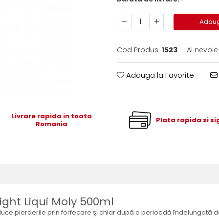
Adaug
Cod Produs:
1523
Ai nevoie
Adauga la Favorite
Livrare rapida in toata
Plata rapida si s
Romania
ight Liqui Moly 500ml
educe pierderile prin forfecare şi chiar după o perioadă îndelungată d