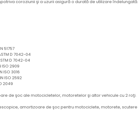
potriva coroziunii şi a uzurii asigură o durată de utilizare îndelungată
51757
 D 7042-04
M D 7042-04
O 2909
O 3016
SO 2592
049
oare de şoc ale motocicletelor, motoretelor şi altor vehicule cu 2 roţi.
elescopice, amortizoare de şoc pentru motociclete, motorete, scutere 