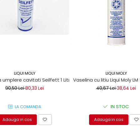
LIQUI MOLY
LIQUI MOLY
 umplere cavitati Seilfett 1 Litru
Vaselina cu litiu Liqui Moly LM
90,50 Lei
80,33 Lei
40,67 Lei
38,64 Lei
IN STOC
LA COMANDA
Adauga in cos
Adauga in cos