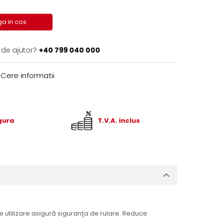
a in cos
 de ajutor?
+40 799 040 000
Cere informatii
igura
T.V.A. inclus
e utilizare asigură siguranţa de rulare. Reduce