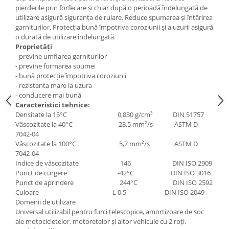
Mecanica
pierderile prin forfecare şi chiar după o perioadă îndelungată de
Electropompa si motoare electrice
utilizare asigură siguranţa de rulare. Reduce spumarea şi întărirea
garniturilor. Protecţia bună împotriva coroziunii şi a uzurii asigură
Burdufuri si cilindri hidraulici
o durată de utilizare îndelungată.
Role, bucsi si bolturi
Proprietăți
- previne umflarea garniturilor
BEHRENS
- previne formarea spumei
Bolturi - role - bucse
- bună protecție împotriva coroziunii
- rezistenta mare la uzura
Burdufe si cilindri
- conducere mai bună
Mecanice
Caracteristici tehnice:
Electrice
Densitate la 15°C 0,830 g/cm³ DIN 51757
Vâscozitate la 40°C 28,5 mm²/s ASTM D
Hidraulice
7042-04
Motoare electrice si pompe
Vâscozitate la 100°C 5,7 mm²/s ASTM D
SÖRENSEN
7042-04
Indice de vâscozitate 146 DIN ISO 2909
Mecanice
Punct de curgere -42°C DIN ISO 3016
Electrice
Punct de aprindere 244°C DIN ISO 2592
Culoare L 0,5 DIN ISO 2049
Hidraulice
Domenii de utilizare
Cilindri hidraulici si burdufe
Universal utilizabil pentru furci telescopice, amortizoare de şoc
protectie
ale motocicletelor, motoretelor şi altor vehicule cu 2 roţi.