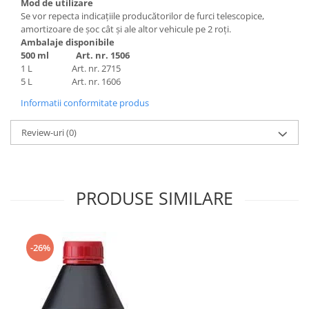
Mod de utilizare
Grup electropompa
Se vor repecta indicaţiile producătorilor de furci telescopice,
Bolturi, role si bucsi
amortizoare de şoc cât şi ale altor vehicule pe 2 roţi.
MAMMUT LIFT
Ambalaje disponibile
500 ml Art. nr. 1506
Mecanice
1 L Art. nr. 2715
Electrice
5 L Art. nr. 1606
Hidraulice
Informatii conformitate produs
Motor electric si pompa hidraulica
Review-uri
(0)
Cilindru hidraulic si protectie
burduf
ERHEL - HYDRIS
Hidraulice
PRODUSE SIMILARE
Electrice
Mecanice
Role, bucse si bolturi
-26%
Motoras electric si pompa
Cilindri si burdufuri protectie
Consumabile