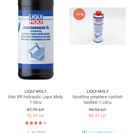
-11%
LIQUI MOLY
LIQUI MOLY
Ulei lift hidraulic Liqui Moly
Vaselina umplere cavitati
1 litru
Seilfett 1 Litru
47,79 Lei
90,50 Lei
35,59 Lei
80,33 Lei
IN STOC
LA COMANDA