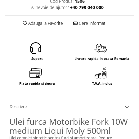
Cod Produs:
1506
Electrice
Ai nevoie de ajutor?
+40 799 040 000
Mecanice
Hidraulice
Adauga la Favorite
Cere informatii
Motoare electrice si pompe
hidraulice
Role, bucse si bolturi
Cilindru hidraulic si burduf
ANTEO
Suport
Livrare rapida in toata Romania
Electrice
Hidraulice
Mecanice
Plata rapida si sigura
T.V.A. inclus
Bolturi, role si bucse
Cilindri si burdufe
Descriere
Pompe si motoare electrice
DAUTEL
Ulei furca Motorbike Fork 10W
Electrice
medium Liqui Moly 500ml
Hidraulica
Ulei complet sintetic pentru furci şi amortizoare. Reduce