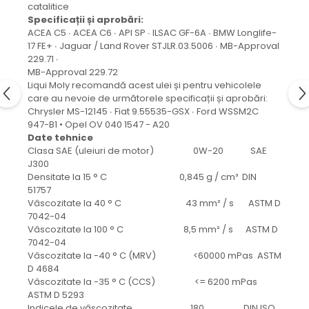
protectie
catalitice
Grup electropompa
Specificații și aprobări:
ACEA C5 ∙ ACEA C6 ∙ API SP ∙ ILSAC GF-6A ∙ BMW Longlife-
Bolturi, role si bucsi
17 FE+ ∙ Jaguar / Land Rover STJLR.03.5006 ∙ MB-Approval
MAMMUT LIFT
229.71 ∙
MB-Approval 229.72
Mecanice
Liqui Moly recomandă acest ulei și pentru vehicolele
Electrice
care au nevoie de următorele specificații și aprobări:
Hidraulice
Chrysler MS-12145 ∙ Fiat 9.55535-GSX ∙ Ford WSSM2C
947-B1 • Opel OV 040 1547 - A20
Motor electric si pompa hidraulica
Date tehnice
Cilindru hidraulic si protectie
Clasa SAE (uleiuri de motor) 0W-20 SAE
burduf
J300
Densitate la 15 ° C 0,845 g / cm³ DIN
ERHEL - HYDRIS
51757
Hidraulice
Vâscozitate la 40 ° C 43 mm² / s ASTM D
7042-04
Electrice
Vâscozitate la 100 ° C 8,5 mm² / s ASTM D
Mecanice
7042-04
Role, bucse si bolturi
Vâscozitate la -40 ° C (MRV) <60000 mPas ASTM
D 4684
Motoras electric si pompa
Vâscozitate la -35 ° C (CCS) <= 6200 mPas
Cilindri si burdufuri protectie
ASTM D 5293
Consumabile
Indicele de vâscozitate 180 DIN ISO