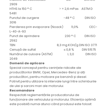
2909
HTHS la 150 ° C > = 2,6 mPas ASTM D
5481
Punctul de curgere -48 ° C DIN ISO
3016
Pierderea prin evaporare (Noack) 11,0% CEC-
L-40-A-93
Punct de aprindere 230 ° C DIN ISO
2592
TBN 8,3 mg KOH/g DIN ISO 3771
Cenușă de sulfat ≤ 0,8 % DIN 51575
Numărul de culoare (ASTM) L 3,0 DIN ISO
2049
Domenii de aplicare
Special conceput pentru cerințele ridicate ale
producătorilor BMW, Opel, Mercedes-Benz și alți
producători, pentru motoare pe benzină și diesel.
Potrivit pentru utilizare la intervale lungi între schimburile
de ulei și sarcini mari ale motorului.
Recomandare
Respectati reglementările producatorului de
funcționare ale vehiculului și motorului. Eficiența optimă
este posibilă numai atunci când produsul este folosit