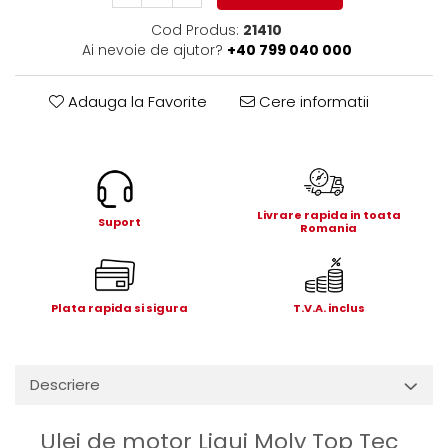
Electrice
Cod Produs:
21410
Mecanice
Ai nevoie de ajutor?
+40 799 040 000
Hidraulice
Motoare electrice si pompe
Adauga la Favorite
Cere informatii
hidraulice
Role, bucse si bolturi
Cilindru hidraulic si burduf
ANTEO
Livrare rapida in toata
Electrice
Suport
Romania
Hidraulice
Mecanice
Bolturi, role si bucse
Plata rapida si sigura
T.V.A. inclus
Cilindri si burdufe
Pompe si motoare electrice
DAUTEL
Descriere
Electrice
Hidraulica
Ulei de motor Liqui Moly Top Tec