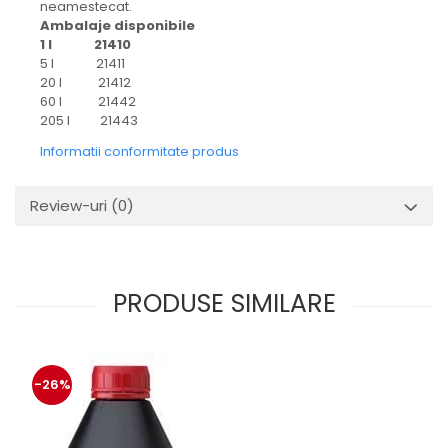
neamestecat.
Ambalaje disponibile
1 l 21410
5 l 21411
20 l 21412
60 l 21442
205 l 21443
Informatii conformitate produs
Review-uri
(0)
PRODUSE SIMILARE
-26%