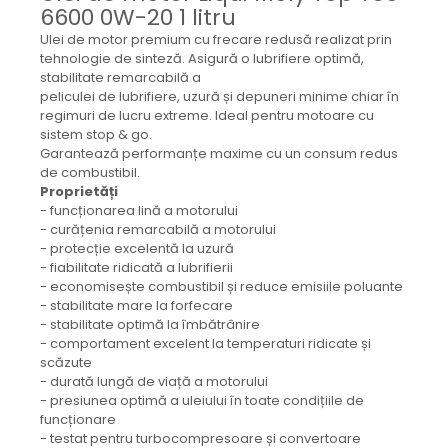
Mecanica
6600 0W-20 1 litru
Electropompa si motoare
Ulei de motor premium cu frecare redusă realizat prin
electrice
tehnologie de sinteză. Asigură o lubrifiere optimă,
stabilitate remarcabilă a
Burdufuri si cilindri hidraulici
peliculei de lubrifiere, uzură și depuneri minime chiar în
Role, bucsi si bolturi
regimuri de lucru extreme. Ideal pentru motoare cu
BEHRENS
sistem stop & go.
Garantează performanțe maxime cu un consum redus
Bolturi - role - bucse
de combustibil.
Burdufe si cilindri
Proprietăți
- funcționarea lină a motorului
Mecanice
- curățenia remarcabilă a motorului
Electrice
- protecție excelentă la uzură
Hidraulice
- fiabilitate ridicată a lubrifierii
- economisește combustibil și reduce emisiile poluante
Motoare electrice si pompe
- stabilitate mare la forfecare
SÖRENSEN
- stabilitate optimă la îmbătrânire
- comportament excelent la temperaturi ridicate și
Mecanice
scăzute
Electrice
- durată lungă de viață a motorului
- presiunea optimă a uleiului în toate condițiile de
Hidraulice
funcționare
Cilindri hidraulici si burdufe
- testat pentru turbocompresoare și convertoare