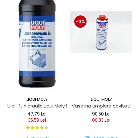
-11%
LIQUI MOLY
LIQUI MOLY
Ulei lift hidraulic Liqui Moly 1 litru
Vaselina umplere cavitati Seil
47,79 Lei
90,50 Lei
35,59 Lei
80,33 Lei