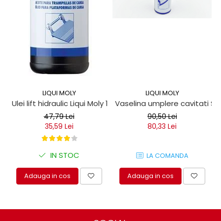
LIQUI MOLY
LIQUI MOLY
Ulei lift hidraulic Liqui Moly 1 litru
Vaselina umplere cavitati Seil
47,79 Lei
90,50 Lei
35,59 Lei
80,33 Lei
IN STOC
LA COMANDA
Adauga in cos
Adauga in cos