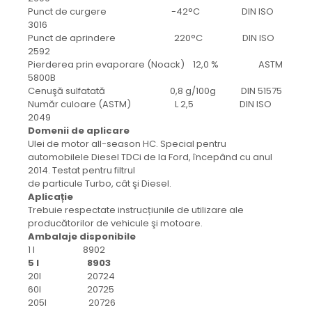
Punct de curgere -42°C DIN ISO
3016
Punct de aprindere 220°C DIN ISO
2592
Pierderea prin evaporare (Noack) 12,0 % ASTM
5800B
Cenuşă sulfatată 0,8 g/100g DIN 51575
Număr culoare (ASTM) L 2,5 DIN ISO
2049
Domenii de aplicare
Ulei de motor all-season HC. Special pentru
automobilele Diesel TDCi de la Ford, începând cu anul
2014. Testat pentru filtrul
de particule Turbo, cât şi Diesel.
Aplicație
Trebuie respectate instrucțiunile de utilizare ale
producătorilor de vehicule şi motoare.
Ambalaje disponibile
1 l 8902
5 l 8903
20l 20724
60l 20725
205l 20726