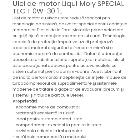
Ulei de motor Liqui Moly SPECIAL
Mecanica
TEC F 0W-30 1L
Electropompa si motoare
electrice
Ulei de motor cu viscozitate redusă fabricat prin
tehnologie de sinteză, dezvoltat special pentru cerinţele
Burdufuri si cilindri hidraulici
motoarelor Diesel de la Ford. Materiile prime selectate
Role, bucsi si bolturi
cu grijă ajută la menținerea motorului curat. Tehnologia
BEHRENS
specială de protecție împotriva uzurii protejează
excelent motorul asigurând o frecare minimă și o
Bolturi - role - bucse
economie maximă de combustibil. Datorită aderenţei
Burdufe si cilindri
deosebite a lubrifiantului la suprafeţele metalice, uleiul
este excepţional adecvat pentru autovehiculele cu
Mecanice
sistem automat pentru pornire-oprire. Acest lubrifiant
Electrice
de înaltă performantă îndeplineşte cerinţele impuse de
turbocompresorul de supraalimentare şi sistemele
Hidraulice
moderne de tratare a gazelor de evacuare, precum şi
Motoare electrice si pompe
sistemul şi filtrul de particule Diesel.
SÖRENSEN
Proprietăți
- economie mare de combustibil
Mecanice
- rezistență excelentă la uzură
Electrice
- Ideal pentru sistemele start-stop
- comportament excelent la pornire la rece
Hidraulice
- rezistenta ridicata la imbatranire
Cilindri hidraulici si burdufe
- curățenia remarcabilă a motorului