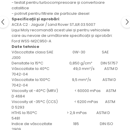
protectie
- testat pentru turbocompresoare și convertoare
Grup electropompa
catalitice
- potrivit pentru filtrele de particule diesel
Bolturi, role si bucsi
Specificații și aprobări
:
MAMMUT LIFT
ACEA C2 ∙ Jaguar / Land Rover STJLR.03.5007
Liqui Moly recomandă acest ulei și pentru vehicolele
Mecanice
care au nevoie de următorele specificații și aprobări:
Electrice
Ford WSS-M2C950-A
Date tehnice
Hidraulice
Vâscozitate clasa SAE 0W-30 SAE
Motor electric si pompa hidraulica
J300
Cilindru hidraulic si protectie
Densitate la 15°C 0,850 g/cm³ DIN 51757
burduf
Vâscozitate la 40°C 49,0 mm²/s ASTM D
7042-04
ERHEL - HYDRIS
Vâscozitate la 100°C 9,5 mm²/s ASTM D
Hidraulice
7042-04
Viscosity at -40°C (MRV) < 60000 mPas ASTM
Electrice
D 4684
Mecanice
Viscosity at -35°C (CCS) < 6200 mPas ASTM
Role, bucse si bolturi
D 5293
HTHS la 150°C > 2,9 mPas ASTM D
Motoras electric si pompa
5481
Cilindri si burdufuri protectie
Indice de vâscozitate 185 DIN ISO
2909
Consumabile