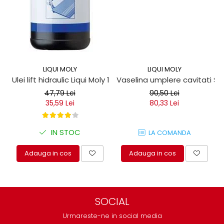
LIQUI MOLY
LIQUI MOLY
Ulei lift hidraulic Liqui Moly 1 litru
Vaselina umplere cavitati Seil
47,79 Lei
90,50 Lei
35,59 Lei
80,33 Lei
IN STOC
LA COMANDA
Adauga in cos
Adauga in cos
SOCIAL
Urmareste-ne in social media