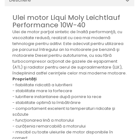
Mecanica
Electropompa si motoare
Ulei motor Liqui Moly Leichtlauf
electrice
Performance 10W-40
Burdufuri si cilindri hidraulici
Ulei de motor parţial sintetic de înaltă performanţă, cu
Role, bucsi si bolturi
viscozitate redusă, realizat cu cea mai modernă
BEHRENS
tehnologie pentru aditivi. Este adecvat pentru utilizarea
pe parcursul întregului an la motoarele pe benzină şi
Bolturi - role - bucse
motoarele Diesel pentru autoturisme, cu sau fără
Burdufe si cilindri
turbocompresor acţionat de gazele de eşapament
Mecanice
(ATL) şi radiator pentru aerul de supraalimentare (LLK),
îndeplinind astfel cerinţele celor mai moderne motoare.
Electrice
Proprietăți
Hidraulice
- fiabilitate ridicată a lubrifierii
- stabilitate mare la forfecare
Motoare electrice si pompe
- lubrifiere instantanee după pornire la rece
SÖRENSEN
- stabilitate optimă la îmbătrânire
- comportament excelent la temperaturi ridicate și
Mecanice
scăzute
Electrice
- funcționarea lină a motorului
Hidraulice
- curățenia remarcabilă a motorului
- miscibil cu toate uleiurile de motor disponibile în
Cilindri hidraulici si burdufe
comerț