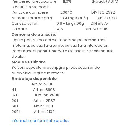
Pierderea la evaporare 11,0% (Noack) ASTM
D 5800-08 Method B
Punct de aprindere 230°C DIN ISO 2592
Numărul total de bază 8,4 mg KOH/g DIN ISO 3771
Cenușă sulfat 0,9 - 1,5 g/100g DIN 51575
Culoare L 4,5 DIN ISO 2049
Domeniu de utilizare:
Optim pentru motoarele moderne pe benzina sau
motorina, cu sau fara turbo, cu sau fara intercooler.
Recomandat pentru intervale extinse intre schimburile
de ulei.
Mod de utilizare
Se vor respecta prescripţiile producatorilor de
autovehicule şi de motoare.
Ambalaje disponibile
1 L Art. nr. 2338
4 L Art. nr. 8998
5 L Art. nr. 2536
20 L Art. nr. 2537
60 L Art. nr. 2101
205 L Art. nr. 2102
Informatii conformitate produs