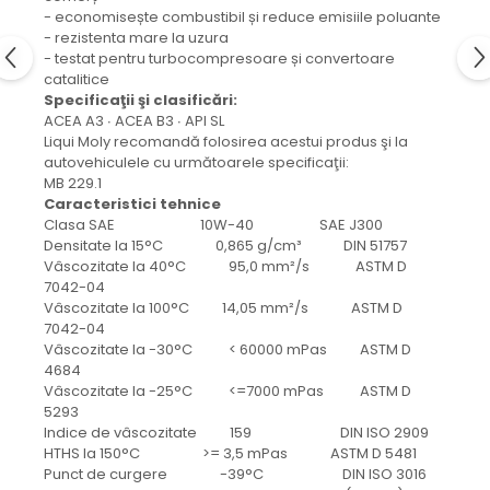
protectie
- economisește combustibil și reduce emisiile poluante
Grup electropompa
- rezistenta mare la uzura
Bolturi, role si bucsi
- testat pentru turbocompresoare și convertoare
catalitice
MAMMUT LIFT
Specificaţii şi clasificări:
Mecanice
ACEA A3 ∙ ACEA B3 ∙ API SL
Liqui Moly recomandă folosirea acestui produs şi la
Electrice
autovehiculele cu următoarele specificaţii:
Hidraulice
MB 229.1
Caracteristici tehnice
Motor electric si pompa hidraulica
Clasa SAE 10W-40 SAE J300
Cilindru hidraulic si protectie
Densitate la 15°C 0,865 g/cm³ DIN 51757
burduf
Vâscozitate la 40°C 95,0 mm²/s ASTM D
ERHEL - HYDRIS
7042-04
Vâscozitate la 100°C 14,05 mm²/s ASTM D
Hidraulice
7042-04
Electrice
Vâscozitate la -30°C < 60000 mPas ASTM D
4684
Mecanice
Vâscozitate la -25°C <=7000 mPas ASTM D
Role, bucse si bolturi
5293
Motoras electric si pompa
Indice de vâscozitate 159 DIN ISO 2909
HTHS la 150°C >= 3,5 mPas ASTM D 5481
Cilindri si burdufuri protectie
Punct de curgere -39°C DIN ISO 3016
Consumabile