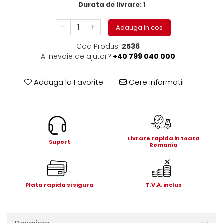
Durata de livrare:
1
Electrice
Mecanice
Adauga in cos
Hidraulice
Motoare electrice si pompe
Cod Produs:
2536
hidraulice
Ai nevoie de ajutor?
+40 799 040 000
Role, bucse si bolturi
Cilindru hidraulic si burduf
Adauga la Favorite
Cere informatii
ANTEO
Electrice
Hidraulice
Mecanice
Livrare rapida in toata
Suport
Romania
Bolturi, role si bucse
Cilindri si burdufe
Pompe si motoare electrice
Plata rapida si sigura
T.V.A. inclus
DAUTEL
Electrice
Hidraulica
Descriere