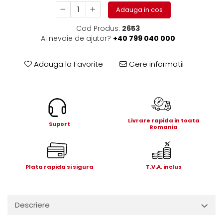
Electrice
Adauga in cos
Mecanice
Cod Produs:
2653
Hidraulice
Ai nevoie de ajutor?
+40 799 040 000
Motoare electrice si pompe
hidraulice
Adauga la Favorite
Cere informatii
Role, bucse si bolturi
Cilindru hidraulic si burduf
ANTEO
Electrice
Hidraulice
Livrare rapida in toata
Suport
Romania
Mecanice
Bolturi, role si bucse
Cilindri si burdufe
Plata rapida si sigura
T.V.A. inclus
Pompe si motoare electrice
DAUTEL
Electrice
Descriere
Hidraulica