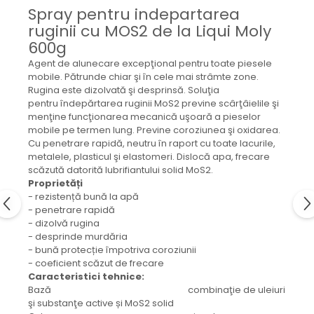
Mecanica
Spray pentru indepartarea
Electropompa si motoare
ruginii cu MOS2 de la Liqui Moly
electrice
600g
Burdufuri si cilindri hidraulici
Agent de alunecare excepţional pentru toate piesele
Role, bucsi si bolturi
mobile. Pătrunde chiar şi în cele mai strâmte zone.
Rugina este dizolvată şi desprinsă. Soluţia
BEHRENS
pentru îndepărtarea ruginii MoS2 previne scârţâielile şi
Bolturi - role - bucse
menţine funcţionarea mecanică uşoară a pieselor
mobile pe termen lung. Previne coroziunea şi oxidarea.
Burdufe si cilindri
Cu penetrare rapidă, neutru în raport cu toate lacurile,
Mecanice
metalele, plasticul şi elastomeri. Dislocă apa, frecare
Electrice
scăzută datorită lubrifiantului solid MoS2.
Proprietăți
Hidraulice
- rezistență bună la apă
Motoare electrice si pompe
- penetrare rapidă
- dizolvă rugina
SÖRENSEN
- desprinde murdăria
Mecanice
- bună protecție împotriva coroziunii
- coeficient scăzut de frecare
Electrice
Caracteristici tehnice:
Hidraulice
Bază combinaţie de uleiuri
Cilindri hidraulici si burdufe
şi substanţe active și MoS2 solid