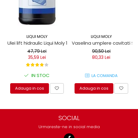
LIQUI MOLY
LIQUI MOLY
Ulei lift hidraulic Liqui Moly 1 litru
Vaselina umplere cavitati Seil
47,79 Lei
90,50 Lei
35,59 Lei
80,33 Lei
IN STOC
LA COMANDA
Adauga in cos
Adauga in cos
SOCIAL
Urmareste-ne in social media