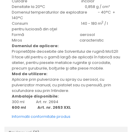
protectie
Culoare incolor
Densitate la 20°C 0,858 g / cm³
Grup electropompa
Domeniul temperaturilor de exploatare - 40°C +
Bolturi, role si bucsi
140°C
MAMMUT LIFT
2
Consum 140 - 180 m
/ l
pentru lucioasă din oţel
Mecanice
Formă aerosol
Electrice
Miros caracteristic
Domeniul de aplicare:
Hidraulice
Proprietățile deosebite ale Solventului de rugină MoS2îl
Motor electric si pompa hidraulica
îl face util pentru o gamă largă de aplicații în fabrică sau
atelier, pentru piesele metalice ruginite şi corodate,
Cilindru hidraulic si protectie
precum şuruburile, bolţurile şi alte piese mobile.
burduf
Mod de utilizare:
ERHEL - HYDRIS
Aplicare prin pulverizare cu spray cu aerosol, cu
pulverizator manual, cu pistolet sau cu pensulă, prin
Hidraulice
scufundare sau prin întindere.
Electrice
Ambalaje disponibile:
Mecanice
300 ml Art. nr. 2694
600 ml Art. nr. 2653 XXL
Role, bucse si bolturi
Motoras electric si pompa
Informatii conformitate produs
Cilindri si burdufuri protectie
Consumabile