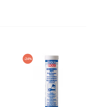
-24%
-13%