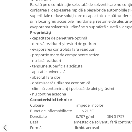
Electrice
Bazată pe o combinaţie selectată de solvenţi care nu conţi
curăţarea şi degresarea rapidă a pieselor de automobile şi d
Mecanice
superficiale reduse soluţia are o capacitate de pătrundere
Hidraulice
şi în locuri greu accesibile, murdăria şi resturile de ulei, un
Motoare electrice si pompe
evaporarea solventului rămâne o suprafaţă curată şi degre
hidraulice
Proprietăți
- capacitate de penetrare optimă
Role, bucse si bolturi
- dizolvă reziduuri și resturi de gudron
Cilindru hidraulic si burduf
- evaporarea controlată fără reziduuri
ANTEO
- proporție mare de componente active
- nu lasă reziduuri
Electrice
- tensiune superficială scăzută
Hidraulice
- aplicație universală
- absolut fără clor
Mecanice
- optimizează utilizarea economică
Bolturi, role si bucse
- elimină contaminanții pe bază de ulei și grăsimi
- nu contine acetona
Cilindri si burdufe
Caracteristici tehnice
Pompe si motoare electrice
Culoare limpede, incolor
DAUTEL
Punct de inflamabilitate < 21 °C
Densitate 0,707 g/ml DIN 51757
Electrice
Bază amestec de solvenţi, fară conţinut d
Hidraulica
Formă lichid, aerosol