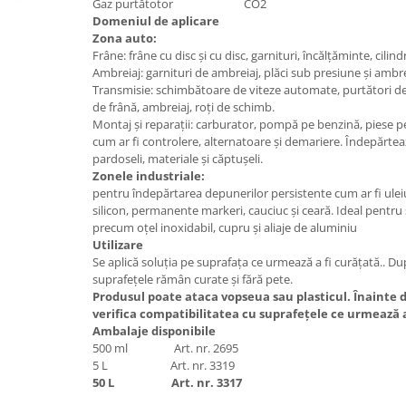
Gaz purtătotor CO2
Mecanica
Domeniul de aplicare
Electropompa si motoare electrice
Zona auto:
Burdufuri si cilindri hidraulici
Frâne: frâne cu disc și cu disc, garnituri, încălțăminte, cilindr
Ambreiaj: garnituri de ambreiaj, plăci sub presiune și amb
Role, bucsi si bolturi
Transmisie: schimbătoare de viteze automate, purtători de
BEHRENS
de frână, ambreiaj, roți de schimb.
Montaj și reparații: carburator, pompă pe benzină, piese p
Bolturi - role - bucse
cum ar fi controlere, alternatoare și demariere. Îndepărteaz
Burdufe si cilindri
pardoseli, materiale și căptușeli.
Zonele industriale:
Mecanice
pentru îndepărtarea depunerilor persistente cum ar fi uleiu
Electrice
silicon, permanente markeri, cauciuc și ceară. Ideal pentru 
Hidraulice
precum oțel inoxidabil, cupru și aliaje de aluminiu
Utilizare
Motoare electrice si pompe
Se aplică soluţia pe suprafaţa ce urmează a fi curăţată.. D
SÖRENSEN
suprafeţele rămân curate şi fără pete.
Produsul poate ataca vopseua sau plasticul.
Înainte d
Mecanice
verifica compatibilitatea cu suprafeţele ce urmează a
Electrice
Ambalaje disponibile
Hidraulice
500 ml Art. nr. 2695
5 L Art. nr. 3319
Cilindri hidraulici si burdufe
50 L Art. nr. 3317
protectie