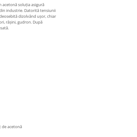
n acetonă soluţia asigură
in industrie. Datorită tensiunii
 deosebită dizolvând uşor, chiar
sori, răşini, gudron. După
sată.
e acetonă