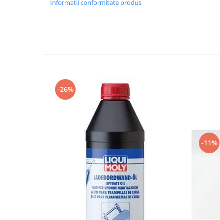
Informatii conformitate produs
Grup electropompa
Bolturi, role si bucsi
MAMMUT LIFT
Mecanice
Electrice
Hidraulice
Motor electric si pompa hidraulica
-26%
Cilindru hidraulic si protectie
burduf
ERHEL - HYDRIS
Hidraulice
-11%
Electrice
Mecanice
Role, bucse si bolturi
Motoras electric si pompa
Cilindri si burdufuri protectie
Consumabile