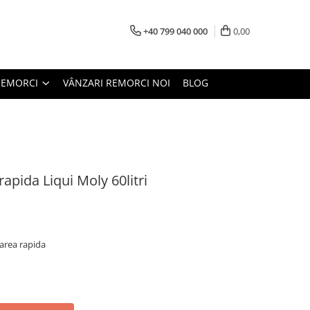
+40 799 040 000
0,00
REMORCI
VÂNZARI REMORCI NOI
BLOG
apida Liqui Moly 60litri
tarea rapida