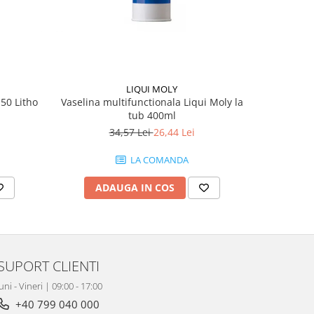
LIQUI MOLY
 50 Litho
Vaselina multifunctionala Liqui Moly la
Set clipsur
tub 400ml
1
34,57 Lei
26,44 Lei
LA COMANDA
ADAUGA IN COS
AD
SUPORT CLIENTI
uni - Vineri | 09:00 - 17:00
+40 799 040 000