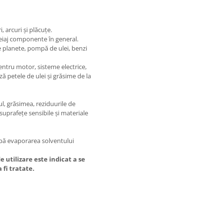
i, arcuri și plăcuțe.
reiaj componente în general.
 planete, pompă de ulei, benzi
entru motor, sisteme electrice,
ă petele de ulei și grăsime de la
l, grăsimea, reziduurile de
suprafețe sensibile și materiale
upă evaporarea solventului
e utilizare este indicat a se
 fi tratate.