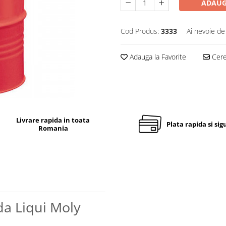
ADAUG
Cod Produs:
3333
Ai nevoie de
Adauga la Favorite
Cere 
Livrare rapida in toata
Plata rapida si sig
Romania
da Liqui Moly