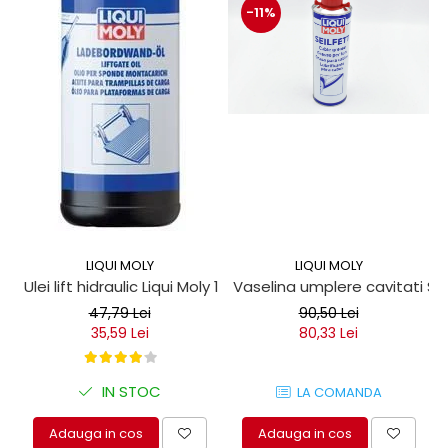
-11%
LIQUI MOLY
LIQUI MOLY
Ulei lift hidraulic Liqui Moly 1 litru
Vaselina umplere cavitati Seil
47,79 Lei
90,50 Lei
35,59 Lei
80,33 Lei
IN STOC
LA COMANDA
Adauga in cos
Adauga in cos