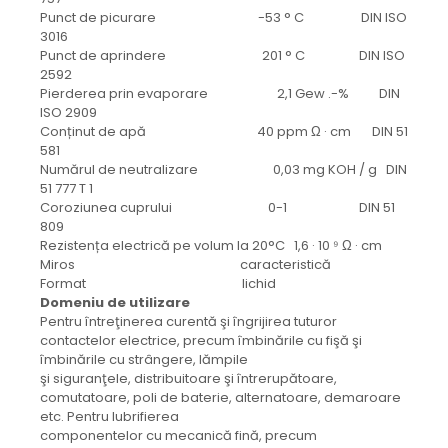
protectie
Punct de picurare -53 ° C DIN ISO
Grup electropompa
3016
Bolturi, role si bucsi
Punct de aprindere 201 ° C DIN ISO
2592
MAMMUT LIFT
Pierderea prin evaporare 2,1 Gew .-% DIN
Mecanice
ISO 2909
Conținut de apă 40 ppm Ω · cm DIN 51
Electrice
581
Hidraulice
Numărul de neutralizare 0,03 mg KOH / g DIN
Motor electric si pompa hidraulica
51 777 T 1
Coroziunea cuprului 0-1 DIN 51
Cilindru hidraulic si protectie
809
burduf
Rezistența electrică pe volum la 20°C 1,6 · 10 ⁹ Ω · cm
ERHEL - HYDRIS
Miros caracteristică
Format lichid
Hidraulice
Domeniu de utilizare
Electrice
Pentru întreţinerea curentă şi îngrijirea tuturor
contactelor electrice, precum îmbinările cu fişă şi
Mecanice
îmbinările cu strângere, lămpile
Role, bucse si bolturi
şi siguranţele, distribuitoare şi întrerupătoare,
Motoras electric si pompa
comutatoare, poli de baterie, alternatoare, demaroare
etc. Pentru lubrifierea
Cilindri si burdufuri protectie
componentelor cu mecanică fină, precum
Consumabile