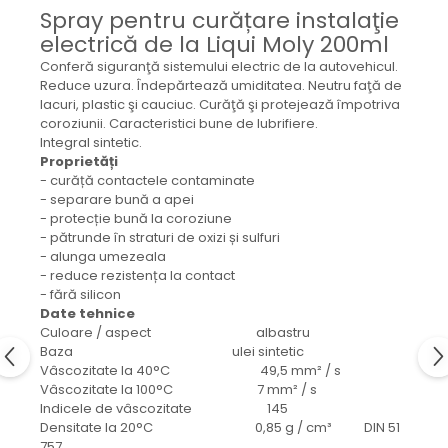
Mecanica
Spray pentru curățare instalaţie
Electropompa si motoare
electrică de la Liqui Moly 200ml
electrice
Conferă siguranţă sistemului electric de la autovehicul.
Burdufuri si cilindri hidraulici
Reduce uzura. Îndepărtează umiditatea. Neutru faţă de
lacuri, plastic şi cauciuc. Curăţă şi protejează împotriva
Role, bucsi si bolturi
coroziunii. Caracteristici bune de lubrifiere.
BEHRENS
Integral sintetic.
Proprietăți
Bolturi - role - bucse
- curăță contactele contaminate
Burdufe si cilindri
- separare bună a apei
Mecanice
- protecție bună la coroziune
- pătrunde în straturi de oxizi și sulfuri
Electrice
- alunga umezeala
Hidraulice
- reduce rezistența la contact
Motoare electrice si pompe
- fără silicon
Date tehnice
SÖRENSEN
Culoare / aspect albastru
Mecanice
Baza ulei sintetic
Vâscozitate la 40°C 49,5 mm² / s
Electrice
Vâscozitate la 100°C 7 mm² / s
Hidraulice
Indicele de vâscozitate 145
Densitate la 20°C 0,85 g / cm³ DIN 51
Cilindri hidraulici si burdufe
757