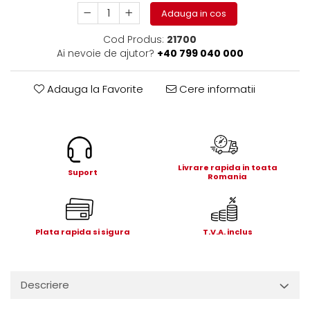
Electrice
Adauga in cos
Mecanice
Cod Produs:
21700
Hidraulice
Ai nevoie de ajutor?
+40 799 040 000
Motoare electrice si pompe
hidraulice
Adauga la Favorite
Cere informatii
Role, bucse si bolturi
Cilindru hidraulic si burduf
ANTEO
Electrice
Hidraulice
Livrare rapida in toata
Suport
Romania
Mecanice
Bolturi, role si bucse
Cilindri si burdufe
Plata rapida si sigura
T.V.A. inclus
Pompe si motoare electrice
DAUTEL
Electrice
Descriere
Hidraulica