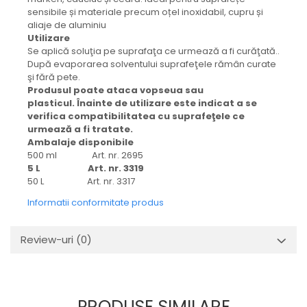
sensibile și materiale precum oțel inoxidabil, cupru și
aliaje de aluminiu
Utilizare
Se aplică soluţia pe suprafaţa ce urmează a fi curăţată..
După evaporarea solventului suprafeţele rămân curate
şi fără pete.
Produsul poate ataca vopseua sau
plasticul.
Înainte de utilizare este indicat a se
verifica compatibilitatea cu suprafeţele ce
urmează a fi tratate.
Ambalaje disponibile
500 ml Art. nr. 2695
5 L Art. nr. 3319
50 L Art. nr. 3317
Informatii conformitate produs
Review-uri
(0)
PRODUSE SIMILARE