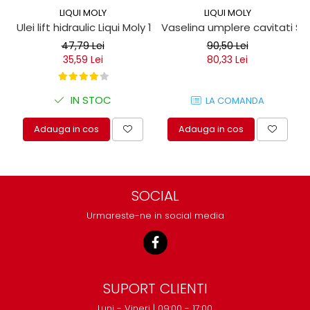
LIQUI MOLY
LIQUI MOLY
Ulei lift hidraulic Liqui Moly 1 litru
Vaselina umplere cavitati Seil
47,79 Lei
90,50 Lei
35,59 Lei
80,33 Lei
IN STOC
LA COMANDA
Adauga in cos
Adauga in cos
SOCIAL
Urmareste-ne in social media
SUPORT CLIENTI
Luni - Vineri | 09:00 - 17:00