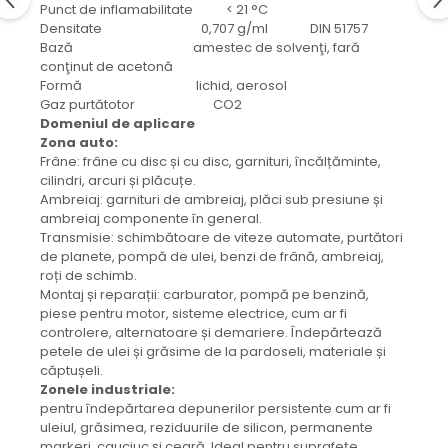
protectie
Punct de inflamabilitate < 21 °C
Grup electropompa
Densitate 0,707 g/ml DIN 51757
Bază amestec de solvenţi, fară
Bolturi, role si bucsi
conţinut de acetonă
MAMMUT LIFT
Formă lichid, aerosol
Gaz purtătotor CO2
Mecanice
Domeniul de aplicare
Electrice
Zona auto:
Hidraulice
Frâne: frâne cu disc și cu disc, garnituri, încălțăminte,
cilindri, arcuri și plăcuțe.
Motor electric si pompa hidraulica
Ambreiaj: garnituri de ambreiaj, plăci sub presiune și
Cilindru hidraulic si protectie
ambreiaj componente în general.
burduf
Transmisie: schimbătoare de viteze automate, purtători
de planete, pompă de ulei, benzi de frână, ambreiaj,
ERHEL - HYDRIS
roți de schimb.
Hidraulice
Montaj și reparații: carburator, pompă pe benzină,
piese pentru motor, sisteme electrice, cum ar fi
Electrice
controlere, alternatoare și demariere. Îndepărtează
Mecanice
petele de ulei și grăsime de la pardoseli, materiale și
Role, bucse si bolturi
căptușeli.
Zonele industriale:
Motoras electric si pompa
pentru îndepărtarea depunerilor persistente cum ar fi
Cilindri si burdufuri protectie
uleiul, grăsimea, reziduurile de silicon, permanente
Consumabile
markeri, cauciuc și ceară. Ideal pentru suprafețe