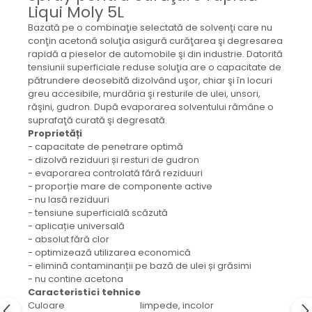
Mecanica
Liqui Moly 5L
Electropompa si motoare
Bazată pe o combinaţie selectată de solvenţi care nu
electrice
conţin acetonă soluţia asigură curăţarea şi degresarea
rapidă a pieselor de automobile şi din industrie. Datorită
Burdufuri si cilindri hidraulici
tensiunii superficiale reduse soluţia are o capacitate de
Role, bucsi si bolturi
pătrundere deosebită dizolvând uşor, chiar şi în locuri
BEHRENS
greu accesibile, murdăria şi resturile de ulei, unsori,
răşini, gudron. După evaporarea solventului rămâne o
Bolturi - role - bucse
suprafaţă curată şi degresată.
Burdufe si cilindri
Proprietăți
- capacitate de penetrare optimă
Mecanice
- dizolvă reziduuri și resturi de gudron
Electrice
- evaporarea controlată fără reziduuri
Hidraulice
- proporție mare de componente active
- nu lasă reziduuri
Motoare electrice si pompe
- tensiune superficială scăzută
SÖRENSEN
- aplicație universală
- absolut fără clor
Mecanice
- optimizează utilizarea economică
Electrice
- elimină contaminanții pe bază de ulei și grăsimi
- nu contine acetona
Hidraulice
Caracteristici tehnice
Cilindri hidraulici si burdufe
Culoare limpede, incolor