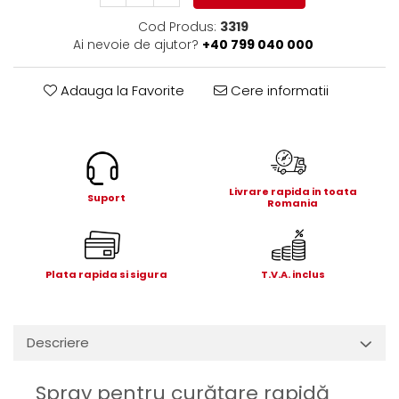
Electrice
Cod Produs:
3319
Mecanice
Ai nevoie de ajutor?
+40 799 040 000
Hidraulice
Motoare electrice si pompe
Adauga la Favorite
Cere informatii
hidraulice
Role, bucse si bolturi
Cilindru hidraulic si burduf
ANTEO
Livrare rapida in toata
Electrice
Suport
Romania
Hidraulice
Mecanice
Bolturi, role si bucse
Plata rapida si sigura
T.V.A. inclus
Cilindri si burdufe
Pompe si motoare electrice
DAUTEL
Descriere
Electrice
Hidraulica
Spray pentru curăţare rapidă