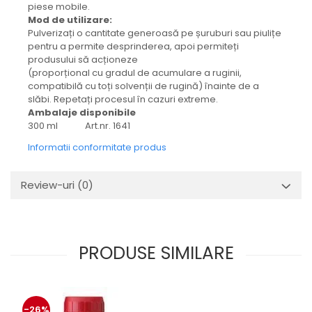
protectie
piese mobile.
Grup electropompa
Mod de utilizare:
Pulverizați o cantitate generoasă pe șuruburi sau piulițe
Bolturi, role si bucsi
pentru a permite desprinderea, apoi permiteți
MAMMUT LIFT
produsului să acționeze
(proporțional cu gradul de acumulare a ruginii,
Mecanice
compatibilă cu toți solvenții de rugină) înainte de a
Electrice
slăbi. Repetați procesul în cazuri extreme.
Hidraulice
Ambalaje disponibile
300 ml Art.nr. 1641
Motor electric si pompa hidraulica
Informatii conformitate produs
Cilindru hidraulic si protectie
burduf
ERHEL - HYDRIS
Review-uri
(0)
Hidraulice
Electrice
Mecanice
PRODUSE SIMILARE
Role, bucse si bolturi
Motoras electric si pompa
Cilindri si burdufuri protectie
-26%
Consumabile