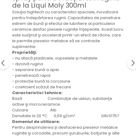
Mecanica
de la Liqui Moly 300ml
Electropompa si motoare
Soluţia hightech cu caracteristici speciale, inovatoare
electrice
pentru îndepărtarea ruginii. Capacitatea de penetrare
extrem de bună şi efectul de lubrifiere al particulelor
Burdufuri si cilindri hidraulici
ceramice desfac piesele ruginite înţepenite. Acest lucru
Role, bucsi si bolturi
este susţinut şi accelerat printr-un efect de răcire, care
BEHRENS
le permite pieselor metalice să se contracte
suplimentar.
Bolturi - role - bucse
Proprietăţi:
Burdufe si cilindri
- nu atacă plasticele, vopselele și metalele
- dizolvă rugina
Mecanice
- separare bună a apei
Electrice
- penetrează rapid
Hidraulice
- protecție bună la coroziune
- coeficient scăzut de frecare
Motoare electrice si pompe
Caracteristici tehnice:
SÖRENSEN
Bază Combinaţie de uleiuri, substanţe
active şi microceramice
Mecanice
Culoare Alb
Electrice
Densitate la 20 °C 0,59 g/cm³ DIN 51757
Domeniul de utilizare:
Hidraulice
Pentru desprinderea și desfacerea pieselor metalice
Cilindri hidraulici si burdufe
ruginite şi corodate, precum şuruburile, bolţurile şi alte