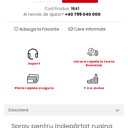
Electrice
Cod Produs:
1641
Mecanice
Ai nevoie de ajutor?
+40 799 040 000
Hidraulice
Motoare electrice si pompe
Adauga la Favorite
Cere informatii
hidraulice
Role, bucse si bolturi
Cilindru hidraulic si burduf
ANTEO
Livrare rapida in toata
Electrice
Suport
Romania
Hidraulice
Mecanice
Bolturi, role si bucse
Plata rapida si sigura
T.V.A. inclus
Cilindri si burdufe
Pompe si motoare electrice
DAUTEL
Descriere
Electrice
Hidraulica
Spray pentru îndepărtat rugina