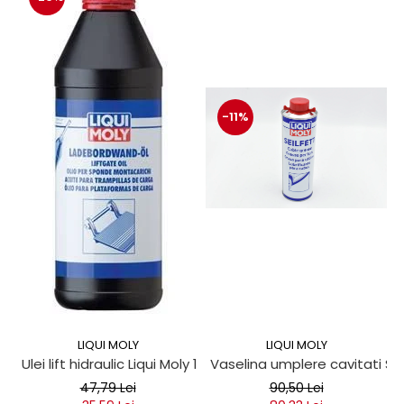
-11%
LIQUI MOLY
LIQUI MOLY
Ulei lift hidraulic Liqui Moly 1 litru
Vaselina umplere cavitati Seil
47,79 Lei
90,50 Lei