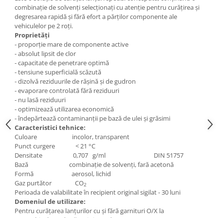
Mecanica
combinaţie de solvenţi selecţionaţi cu atenţie pentru curăţirea şi
Electropompa si motoare electrice
degresarea rapidă şi fără efort a părţilor componente ale
vehiculelor pe 2 roţi.
Burdufuri si cilindri hidraulici
Proprietăți
Role, bucsi si bolturi
- proporție mare de componente active
- absolut lipsit de clor
BEHRENS
- capacitate de penetrare optimă
Bolturi - role - bucse
- tensiune superficială scăzută
- dizolvă reziduurile de rășină și de gudron
Burdufe si cilindri
- evaporare controlată fără reziduuri
Mecanice
- nu lasă reziduuri
Electrice
- optimizează utilizarea economică
- îndepărtează contaminanții pe bază de ulei și grăsimi
Hidraulice
Caracteristici tehnice:
Motoare electrice si pompe
Culoare incolor, transparent
SÖRENSEN
Punct curgere < 21 °C
Densitate 0,707 g/ml DIN 51757
Mecanice
Bază combinaţie de solvenţi, fară acetonă
Electrice
Formă aerosol, lichid
Gaz purtător CO
Hidraulice
2
Perioada de valabilitate în recipient original sigilat - 30 luni
Cilindri hidraulici si burdufe
Domeniul de utilizare:
protectie
Pentru curăţarea lanţurilor cu şi fără garnituri O/X la