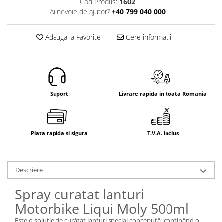
Cod Produs:
1602
Electrice
Ai nevoie de ajutor?
+40 799 040 000
Mecanice
Hidraulice
Adauga la Favorite
Cere informatii
Motoare electrice si pompe
hidraulice
Role, bucse si bolturi
Cilindru hidraulic si burduf
ANTEO
Suport
Livrare rapida in toata Romania
Electrice
Hidraulice
Mecanice
Plata rapida si sigura
T.V.A. inclus
Bolturi, role si bucse
Cilindri si burdufe
Descriere
Pompe si motoare electrice
DAUTEL
Spray curatat lanturi
Electrice
Motorbike Liqui Moly 500ml
Hidraulica
Este o soluţie de curăţat lanţuri special concepută, conţinând o