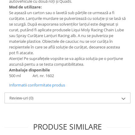
autovehicule cu două roţi şi Quads.
Grup electropompa
Mod de utilizare:
Bolturi, role si bucsi
Se aşează un carton sau o lavetă sub părţile ce urmează a fi
MAMMUT LIFT
curăţate. Lanţurile murdare se pulverizează cu soluţie şi se lasă să
se scurgă. După evaporarea solvenţilor lanţul este degresat şi
Mecanice
curat, putând fi aplicate produsele Liqui Moly Racing Chain Lube
Electrice
sau Spray Curăţare Lanţuri Racing alb. A nu se pulveriza pe
materiale plastice. Obiectele de cauciuc nu se vor curăţa în
Hidraulice
recipientele în care se află soluţie de curăţat, deoarece acestea
Motor electric si pompa hidraulica
pot fi atacate.
Cilindru hidraulic si protectie
Atenţie! Pe suprafeţele vopsite se va aplica soluţia pe o porţiune
burduf
ascunsă pentu a se testa compatibilitatea.
Ambalaje disponibile
ERHEL - HYDRIS
500 ml Art. nr. 1602
Hidraulice
Informatii conformitate produs
Electrice
Mecanice
Review-uri
(0)
Role, bucse si bolturi
Motoras electric si pompa
Cilindri si burdufuri protectie
PRODUSE SIMILARE
Consumabile