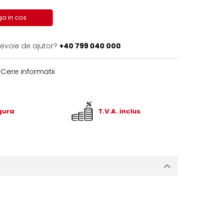
a in cos
nevoie de ajutor?
+40 799 040 000
Cere informatii
igura
T.V.A. inclus