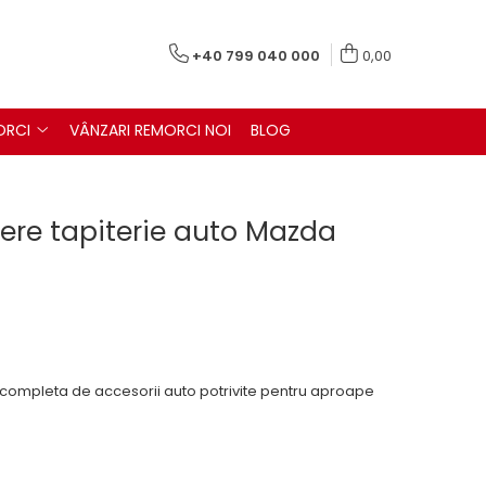
+40 799 040 000
0,00
ORCI
VÂNZARI REMORCI NOI
BLOG
ndere tapiterie auto Mazda
a completa de accesorii auto potrivite pentru aproape