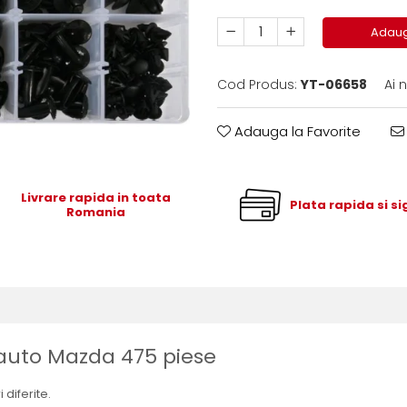
Adaug
Cod Produs:
YT-06658
Ai 
Adauga la Favorite
Livrare rapida in toata
Plata rapida si s
Romania
e auto Mazda 475 piese
diferite.