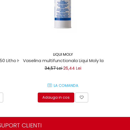
-13%
LIQUI MOLY
 50 Litho HT
Vaselina multifunctionala Liqui Moly la tub 400ml
Set clipsu
34,57 Lei
26,44 Lei
LA COMANDA
Adauga in cos
A
SUPORT CLIENTI