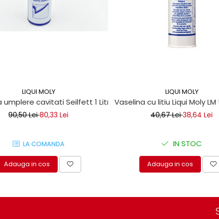
LIQUI MOLY
LIQUI MOLY
 umplere cavitati Seilfett 1 Litru
Vaselina cu litiu Liqui Moly LM
90,50 Lei
80,33 Lei
40,67 Lei
38,64 Lei
IN STOC
LA COMANDA
Adauga in cos
Adauga in cos