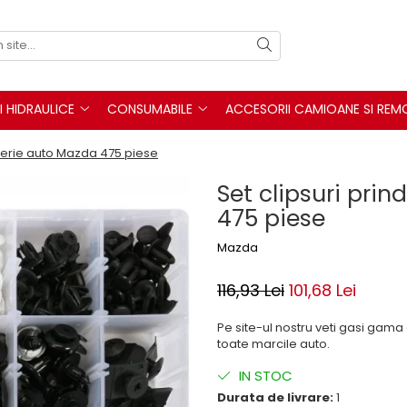
I HIDRAULICE
CONSUMABILE
ACCESORII CAMIOANE SI REM
iterie auto Mazda 475 piese
Set clipsuri pri
475 piese
Mazda
116,93 Lei
101,68 Lei
Pe site-ul nostru veti gasi gam
toate marcile auto.
IN STOC
Durata de livrare:
1