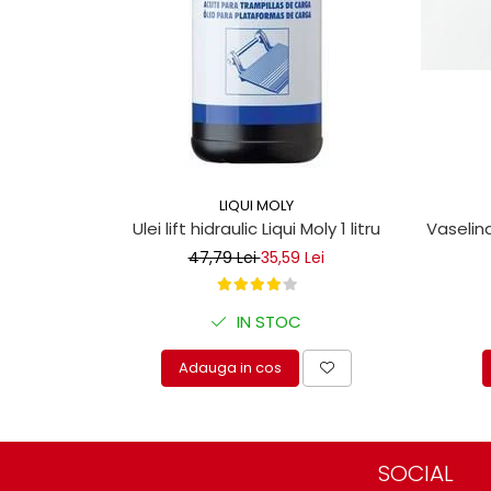
Mecanica
Electropompa si motoare
electrice
Burdufuri si cilindri hidraulici
Role, bucsi si bolturi
BEHRENS
Bolturi - role - bucse
LIQUI MOLY
Burdufe si cilindri
Vaselina
Ulei lift hidraulic Liqui Moly 1 litru
Mecanice
47,79 Lei
35,59 Lei
Electrice
Hidraulice
IN STOC
Motoare electrice si pompe
SÖRENSEN
Adauga in cos
Mecanice
Electrice
Hidraulice
SOCIAL
Cilindri hidraulici si burdufe