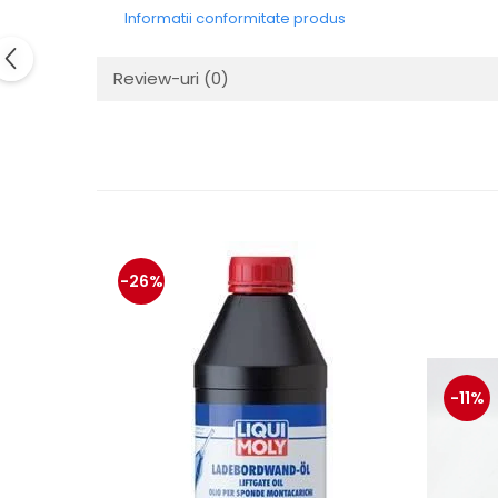
Electrice
Informatii conformitate produs
Mecanice
Hidraulice
Review-uri
(0)
Motoare electrice si pompe
hidraulice
Role, bucse si bolturi
Cilindru hidraulic si burduf
ANTEO
Electrice
Hidraulice
-26%
Mecanice
Bolturi, role si bucse
Cilindri si burdufe
Pompe si motoare electrice
-11%
DAUTEL
Electrice
Hidraulica