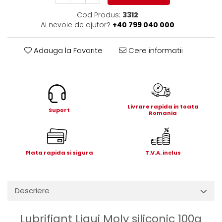
Electrice
Cod Produs:
3312
Mecanice
Ai nevoie de ajutor?
+40 799 040 000
Hidraulice
Motoare electrice si pompe
Adauga la Favorite
Cere informatii
hidraulice
Role, bucse si bolturi
Cilindru hidraulic si burduf
ANTEO
Livrare rapida in toata
Electrice
Suport
Romania
Hidraulice
Mecanice
Bolturi, role si bucse
Plata rapida si sigura
T.V.A. inclus
Cilindri si burdufe
Pompe si motoare electrice
DAUTEL
Descriere
Electrice
Hidraulica
Lubrifiant Liqui Moly siliconic 100g