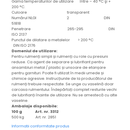
protectie
Gama temperaturilor de utilizare între – 40 °C şi +
200 °C.
Grup electropompa
Culoare transparent
Bolturi, role si bucsi
Numărul NLGI 2 DIN
MAMMUT LIFT
51818
Penetrare 265-295 DIN
Mecanice
ISO 2137
Electrice
Punctul de dilatare a metalelor > 200 °C
DIN ISO 2176
Hidraulice
Domeniul de utilizare:
Motor electric si pompa hidraulica
Pentru rulmenți simpli și rulmenți cu role cu presiuni
Cilindru hidraulic si protectie
reduse. Ca agent de separare și lubrifiant pentru
ansambluri metal / plastic și unsoare de etanșare
burduf
pentru garnituri. Poate fi utilizat în medii umede și
ERHEL - HYDRIS
chimice agresive. Instrucțiunile de la producătorul de
rulmenți trebuie respectate. Se unge cu vaselină doar
Hidraulice
carcasa rulmentului. Îndepărtați complet resturile vechi
Electrice
de lubrifianți înainte de utilizare. Nu se amestecă cu alte
Mecanice
vaseline.
Ambalaje disponibile:
Role, bucse si bolturi
100 g Art. nr. 3312
Motoras electric si pompa
500 kg Art. nr. 2851
Cilindri si burdufuri protectie
Informatii conformitate produs
Consumabile