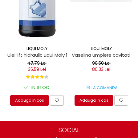
LIQUI MOLY
LIQUI MOLY
Ulei lift hidraulic Liqui Moly 1 litru
Vaselina umplere cavitati Seil
47,79 Lei
90,50 Lei
35,59 Lei
80,33 Lei
IN STOC
LA COMANDA
Adauga in cos
Adauga in cos
SOCIAL