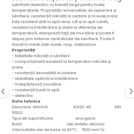
Mecanica
Lubrifiant dielectric cu bandă largă pentru toate
Electropompa si motoare
temperaturile. Proprietăți remarcabile de separare și
lubrifiere, rezistență ridicată la oxidare și la evaporare.
electrice
Este rezistent atât la apă rece, cât și la apă caldă,
Burdufuri si cilindri hidraulici
rezistent la îmbătrânire și stabil la diferențe de
Role, bucsi si bolturi
temperatură, etanşează faţă de murdărie și poate fi
depus prin sisteme centralizate de lubrifiere. Poate fi
BEHRENS
folosit în medii slab acide, resp. slabbazice
Bolturi - role - bucse
Proprietăți
- fiabilitate ridicată a lubrifierii
Burdufe si cilindri
- comportament excelent la temperaturi ridicate și
Mecanice
joase
Electrice
- rezistență deosebită la oxidare
- stabilitate optimă la îmbătrânire
Hidraulice
- îndepărtează murdăria
Motoare electrice si pompe
- rezistență bună la apă
SÖRENSEN
- dielectric
Date tehnice
Mecanice
Descriere tehnică KSI2S-40 DIN
Electrice
51502
Tipul de saponificare anorganic
Hidraulice
Bază ulei sintetic siliconic
Cilindri hidraulici si burdufe
Vâscozitate ulei de baza la 40°C 7500 mm²/s