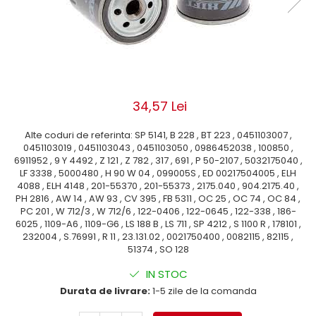
ROLE
Cilindri hidraulici si burdufe
Presuri camion
Bolturi, role si bucse
KIT GARNITURI
Lazi camion
AMA
BURDUF PROTECTIE
Lanturi de zapada
Electrice
TELECOMANDA LIFT
Cabluri pornire
Mecanice
MOTOARE ELECTRICE
Huse scaun camion
Hidraulice
34,57 Lei
ELECTRICE
Pompa si motor electric
Scule camion
POMPE HIDRAULICE
Role, bolturi si bucse
Alte coduri de referinta: SP 5141, B 228 , BT 223 , 0451103007 ,
Stergatoare parbriz camion
0451103019 , 0451103043 , 0451103050 , 0986452038 , 100850 ,
Burdufe si cilindri hidraulici
Perdele camion
6911952 , 9 Y 4492 , Z 121 , Z 782 , 317 , 691 , P 50-2107 , 5032175040 ,
DHOLLANDIA
LF 3338 , 5000480 , H 90 W 04 , 099005S , ED 00217504005 , ELH
Cupla aer / Racord aer
4088 , ELH 4148 , 201-55370 , 201-55373 , 2175.040 , 904.2175.40 ,
Electrice
PH 2816 , AW 14 , AW 93 , CV 395 , FB 5311 , OC 25 , OC 74 , OC 84 ,
Hidraulice
PC 201 , W 712/3 , W 712/6 , 122-0406 , 122-0645 , 122-338 , 186-
6025 , 1109-A6 , 1109-G6 , LS 188 B , LS 711 , SP 4212 , S 1100 R , 178101 ,
Mecanice
232004 , S.76991 , R 11 , 23.131.02 , 0021750400 , 0082115 , 82115 ,
Cilindri, burdufe
51374 , SO 128
Bolturi, role si bucse
IN STOC
Pompe si motoare electrice
Durata de livrare:
1-5 zile de la comanda
ZEPRO