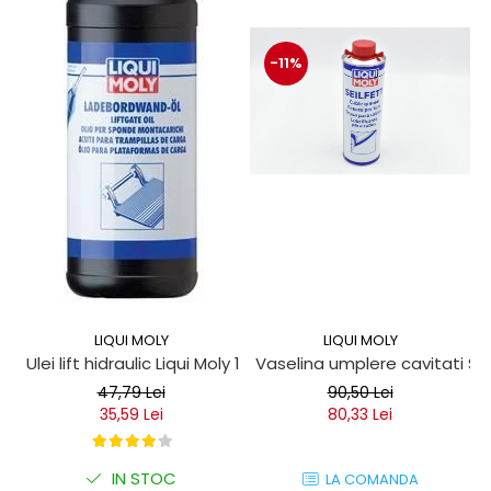
-11%
LIQUI MOLY
LIQUI MOLY
Ulei lift hidraulic Liqui Moly 1 litru
Vaselina umplere cavitati Seil
47,79 Lei
90,50 Lei
35,59 Lei
80,33 Lei
IN STOC
LA COMANDA