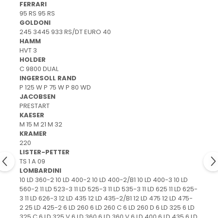
protectie
FERRARI
Grup electropompa
95 RS 95 RS
GOLDONI
Bolturi, role si bucsi
245 3445 933 RS/DT EURO 40
MAMMUT LIFT
HAMM
HVT 3
Mecanice
HOLDER
Electrice
C 9800 DUAL
INGERSOLL RAND
Hidraulice
P 125 W P 75 W P 80 WD
Motor electric si pompa hidraulica
JACOBSEN
Cilindru hidraulic si protectie
PRESTART
burduf
KAESER
M 15 M 21 M 32
ERHEL - HYDRIS
KRAMER
Hidraulice
220
LISTER-PETTER
Electrice
TS 1 A 09
Mecanice
LOMBARDINI
Role, bucse si bolturi
10 LD 360-2 10 LD 400-2 10 LD 400-2/B1 10 LD 400-3 10 LD
560-2 11 LD 523-3 11 LD 525-3 11 LD 535-3 11 LD 625 11 LD 625-
Motoras electric si pompa
3 11 LD 626-3 12 LD 435 12 LD 435-2/B1 12 LD 475 12 LD 475-
Cilindri si burdufuri protectie
2 25 LD 425-2 6 LD 260 6 LD 260 C 6 LD 260 D 6 LD 325 6 LD
325 C 6 LD 325 V 6 LD 360 6 LD 360 V 6 LD 400 6 LD 435 6 LD
Consumabile