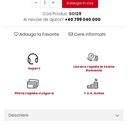
Adauga in cos
Electrice
Mecanice
Cod Produs:
SO128
Hidraulice
Ai nevoie de ajutor?
+40 799 040 000
Motoare electrice si pompe
hidraulice
Adauga la Favorite
Cere informatii
Role, bucse si bolturi
Cilindru hidraulic si burduf
ANTEO
Electrice
Livrare rapida in toata
Suport
Hidraulice
Romania
Mecanice
Bolturi, role si bucse
Cilindri si burdufe
Plata rapida si sigura
T.V.A. inclus
Pompe si motoare electrice
DAUTEL
Descriere
Electrice
Hidraulica