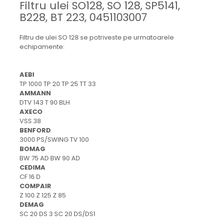
Filtru ulei SO128, SO 128, SP5141,
Mecanica
B228, BT 223, 0451103007
Electropompa si motoare
electrice
Filtru de ulei SO 128 se potriveste pe urmatoarele
Burdufuri si cilindri hidraulici
echipamente:
Role, bucsi si bolturi
BEHRENS
AEBI
Bolturi - role - bucse
TP 1000 TP 20 TP 25 TT 33
Burdufe si cilindri
AMMANN
DTV 143 T 90 BLH
Mecanice
AXECO
Electrice
VSS 38
BENFORD
Hidraulice
3000 PS/SWING TV 100
Motoare electrice si pompe
BOMAG
SÖRENSEN
BW 75 AD BW 90 AD
CEDIMA
Mecanice
CF 16 D
Electrice
COMPAIR
Z 100 Z 125 Z 85
Hidraulice
DEMAG
Cilindri hidraulici si burdufe
SC 20 DS 3 SC 20 DS/DS1