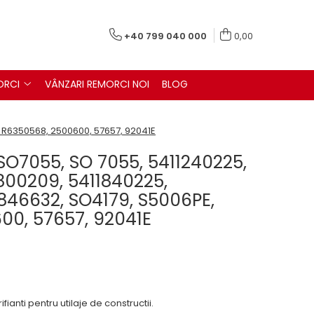
+40 799 040 000
0,00
ORCI
VÂNZARI REMORCI NOI
BLOG
, R6350568, 2500600, 57657, 92041E
 SO7055, SO 7055, 5411240225,
800209, 5411840225,
846632, SO4179, S5006PE,
00, 57657, 92041E
fianti pentru utilaje de constructii.