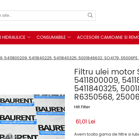
I HIDRAULICE
CONSUMABILE
ACCESORII CAMIOANE SI REM
009, 5411800209, 5411840225, 5411840325, 5001846632, SO4179, S5006PE
Filtru ulei motor
5411800009, 5411
5411840325, 5001
R6350568, 25006
Hifi Filter
61,01 Lei
Avem toata gama de filtre si lubri