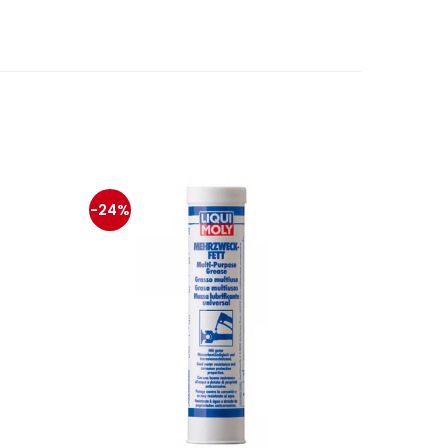
-24%
-13%