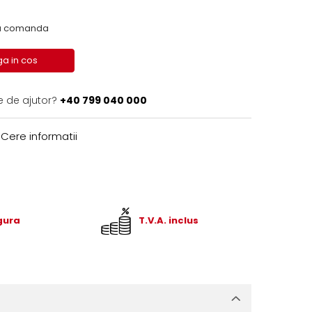
 la comanda
a in cos
e de ajutor?
+40 799 040 000
Cere informatii
igura
T.V.A. inclus