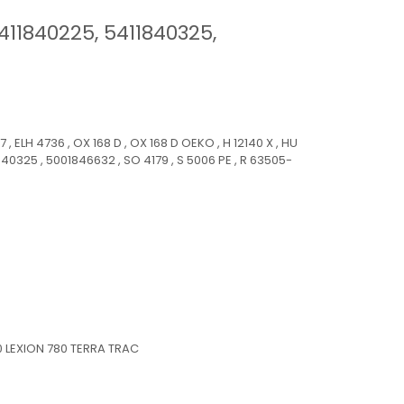
5411840225, 5411840325,
7 , ELH 4736 , OX 168 D , OX 168 D OEKO , H 12140 X , HU
840325 , 5001846632 , SO 4179 , S 5006 PE , R 63505-
 LEXION 780 TERRA TRAC