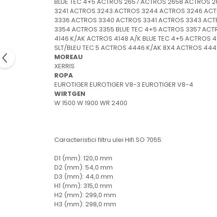
protectie
BLUE TEC 4+5 ACTROS 2657 ACTROS 2658 ACTROS 2
3241 ACTROS 3243 ACTROS 3244 ACTROS 3246 ACTR
Grup electropompa
3336 ACTROS 3340 ACTROS 3341 ACTROS 3343 ACT
Bolturi, role si bucsi
3354 ACTROS 3355 BLUE TEC 4+5 ACTROS 3357 ACTR
MAMMUT LIFT
4146 K/AK ACTROS 4148 A/K BLUE TEC 4+5 ACTROS 4
SLT/BLEU TEC 5 ACTROS 4446 K/AK 8X4 ACTROS 4448
Mecanice
MOREAU
Electrice
XERRIS
ROPA
Hidraulice
EUROTIGER EUROTIGER V8-3 EUROTIGER V8-4
Motor electric si pompa hidraulica
WIRTGEN
W 1500 W 1900 WR 2400
Cilindru hidraulic si protectie
burduf
ERHEL - HYDRIS
Caracteristici filtru ulei Hifi SO 7055:
Hidraulice
Electrice
D1 (mm): 120,0 mm
Mecanice
D2 (mm): 54,0 mm
D3 (mm): 44,0 mm
Role, bucse si bolturi
H1 (mm): 315,0 mm
Motoras electric si pompa
H2 (mm): 299,0 mm
Cilindri si burdufuri protectie
H3 (mm): 298,0 mm
Consumabile