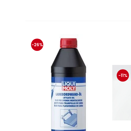
-26%
-11%