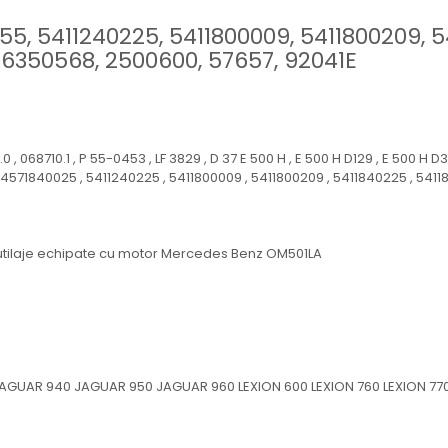
055, 5411240225, 5411800009, 5411800209, 
R6350568, 2500600, 57657, 92041E
 , 068710.1 , P 55-0453 , LF 3829 , D 37 E 500 H , E 500 H D129 , E 500 H D3
, 4571840025 , 5411240225 , 5411800009 , 5411800209 , 5411840225 , 5411
e utilaje echipate cu motor Mercedes Benz OM501LA
GUAR 940 JAGUAR 950 JAGUAR 960 LEXION 600 LEXION 760 LEXION 770