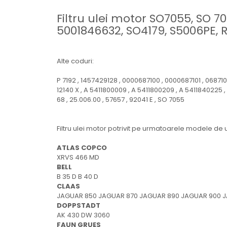
Electrice
Filtru ulei motor SO7055, SO 7
Mecanice
5001846632, SO4179, S5006PE, 
Hidraulice
Motoare electrice si pompe
hidraulice
Alte coduri:
Role, bucse si bolturi
P 7192 , 1457429128 , 0000687100 , 0000687101 , 068710.0
Cilindru hidraulic si burduf
12140 X , A 5411800009 , A 5411800209 , A 5411840225 
ANTEO
68 , 25.006.00 , 57657 , 92041 E , SO 7055
Electrice
Hidraulice
Filtru ulei motor potrivit pe urmatoarele modele d
Mecanice
ATLAS COPCO
Bolturi, role si bucse
XRVS 466 MD
Cilindri si burdufe
BELL
Pompe si motoare electrice
B 35 D B 40 D
CLAAS
DAUTEL
JAGUAR 850 JAGUAR 870 JAGUAR 890 JAGUAR 900 JA
Electrice
DOPPSTADT
AK 430 DW 3060
Hidraulica
FAUN GRUES