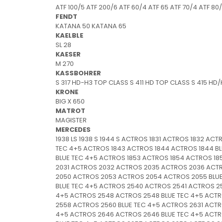
Mecanica
ATF 100/5 ATF 200/6 ATF 60/4 ATF 65 ATF 70/4 ATF 80
FENDT
Electropompa si motoare
KATANA 50 KATANA 65
electrice
KAELBLE
Burdufuri si cilindri hidraulici
SL 28
Role, bucsi si bolturi
KAESER
M 270
BEHRENS
KASSBOHRER
Bolturi - role - bucse
S 317 HD-H3 TOP CLASS S 411 HD TOP CLASS S 415 HD
KRONE
Burdufe si cilindri
BIG X 650
Mecanice
MATROT
Electrice
MAGISTER
MERCEDES
Hidraulice
1938 LS 1938 S 1944 S ACTROS 1831 ACTROS 1832 AC
Motoare electrice si pompe
TEC 4+5 ACTROS 1843 ACTROS 1844 ACTROS 1844 BL
BLUE TEC 4+5 ACTROS 1853 ACTROS 1854 ACTROS 185
SÖRENSEN
2031 ACTROS 2032 ACTROS 2035 ACTROS 2036 ACT
Mecanice
2050 ACTROS 2053 ACTROS 2054 ACTROS 2055 BLUE
BLUE TEC 4+5 ACTROS 2540 ACTROS 2541 ACTROS 2
Electrice
4+5 ACTROS 2548 ACTROS 2548 BLUE TEC 4+5 ACTR
Hidraulice
2558 ACTROS 2560 BLUE TEC 4+5 ACTROS 2631 ACT
Cilindri hidraulici si burdufe
4+5 ACTROS 2646 ACTROS 2646 BLUE TEC 4+5 ACTR