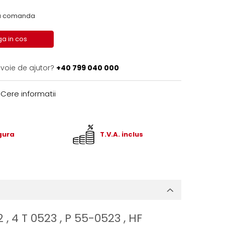
 la comanda
a in cos
evoie de ajutor?
+40 799 040 000
Cere informatii
igura
T.V.A. inclus
22 , 4 T 0523 , P 55-0523 , HF