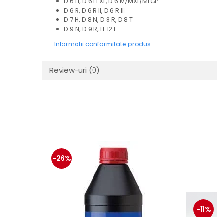
D 6 H, D 6 H XL, D 6 M/MXL/MLGP
Mecanica
D 6 R, D 6 R II, D 6 R III
Electropompa si motoare
D 7 H, D 8 N, D 8 R, D 8 T
electrice
D 9 N, D 9 R, IT 12 F
Burdufuri si cilindri hidraulici
Informatii conformitate produs
Role, bucsi si bolturi
BEHRENS
Review-uri
(0)
Bolturi - role - bucse
Burdufe si cilindri
Mecanice
Electrice
Hidraulice
Motoare electrice si pompe
SÖRENSEN
-26%
Mecanice
Electrice
Hidraulice
Cilindri hidraulici si burdufe
-11%