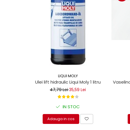
protectie
Grup electropompa
Bolturi, role si bucsi
MAMMUT LIFT
Mecanice
Electrice
Hidraulice
Motor electric si pompa hidraulica
Cilindru hidraulic si protectie
burduf
ERHEL - HYDRIS
LIQUI MOLY
Vaselina
Ulei lift hidraulic Liqui Moly 1 litru
Hidraulice
47,79 Lei
35,59 Lei
Electrice
Mecanice
IN STOC
Role, bucse si bolturi
Motoras electric si pompa
Adauga in cos
Cilindri si burdufuri protectie
Consumabile