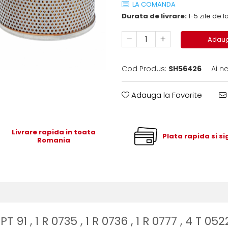
LA COMANDA
Durata de livrare:
1-5 zile de
Adaug
Cod Produs:
SH56426
Ai n
Adauga la Favorite
Livrare rapida in toata
Plata rapida si s
Romania
PT 91 , 1 R 0735 , 1 R 0736 , 1 R 0777 , 4 T 05