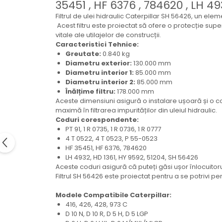
35451 , HF 6376 , 784620 , LH 49
Electrice
Filtrul de ulei hidraulic Caterpillar SH 56426, un ele
Mecanice
Acest filtru este proiectat să ofere o protecție sup
Hidraulice
vitale ale utilajelor de construcții.
Motoare electrice si pompe
Caracteristici Tehnice:
hidraulice
Greutate:
0.840 kg
Diametru exterior:
130.000 mm
Role, bucse si bolturi
Diametru interior 1:
85.000 mm
Cilindru hidraulic si burduf
Diametru interior 2:
85.000 mm
Înălțime filtru:
178.000 mm
ANTEO
Aceste dimensiuni asigură o instalare ușoară și o 
Electrice
maximă în filtrarea impurităților din uleiul hidraulic.
Coduri corespondente:
Hidraulice
PT 91, 1 R 0735, 1 R 0736, 1 R 0777
Mecanice
4 T 0522, 4 T 0523, P 55-0523
Bolturi, role si bucse
HF 35451, HF 6376, 784620
LH 4932, HD 1361, HY 9592, 51204, SH 56426
Cilindri si burdufe
Aceste coduri asigură că puteți găsi ușor înlocuitoru
Pompe si motoare electrice
Filtrul SH 56426 este proiectat pentru a se potrivi per
DAUTEL
Modele Compatibile Caterpillar:
Electrice
416, 426, 428, 973 C
Hidraulica
D 10 N, D 10 R, D 5 H, D 5 LGP