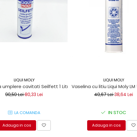
LIQUI MOLY
LIQUI MOLY
 umplere cavitati Seilfett 1 Litru
Vaselina cu litiu Liqui Moly LM
90,50 Lei
80,33 Lei
40,67 Lei
38,64 Lei
IN STOC
LA COMANDA
Adauga in cos
Adauga in cos