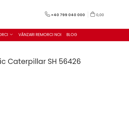
+40 799 040 000
0,00
ORCI
VÂNZARI REMORCI NOI
BLOG
ulic Caterpillar SH 56426