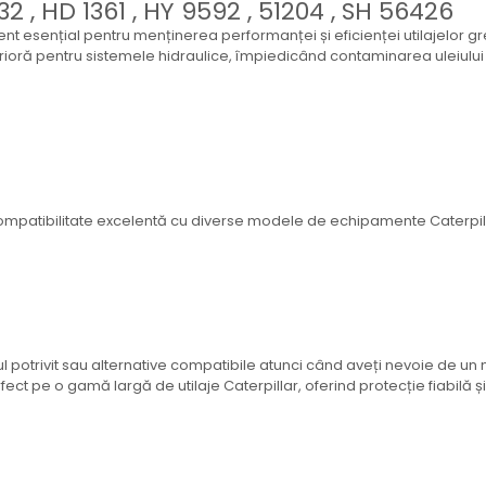
32 , HD 1361 , HY 9592 , 51204 , SH 56426
ment esențial pentru menținerea performanței și eficienței utilajelor gr
erioră pentru sistemele hidraulice, împiedicând contaminarea uleiului 
compatibilitate excelentă cu diverse modele de echipamente Caterpill
l potrivit sau alternative compatibile atunci când aveți nevoie de un no
fect pe o gamă largă de utilaje Caterpillar, oferind protecție fiabilă și