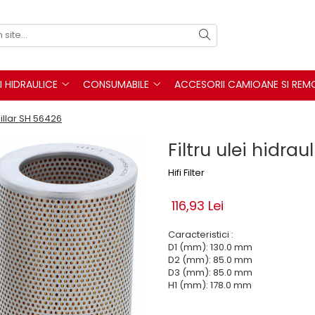
I HIDRAULICE
CONSUMABILE
ACCESORII CAMIOANE SI REM
pillar SH 56426
Filtru ulei hidra
Hifi Filter
116,93 Lei
Caracteristici :
D1 (mm): 130.0 mm
D2 (mm): 85.0 mm
D3 (mm): 85.0 mm
H1 (mm): 178.0 mm