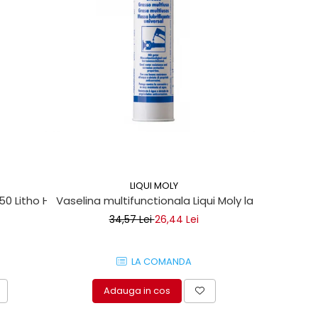
-13%
LIQUI MOLY
 50 Litho HT
Vaselina multifunctionala Liqui Moly la tub 400ml
Set clipsu
34,57 Lei
26,44 Lei
LA COMANDA
Adauga in cos
A