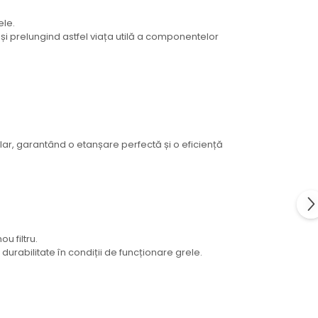
ele.
și prelungind astfel viața utilă a componentelor
ar, garantând o etanșare perfectă și o eficiență
u filtru.
 durabilitate în condiții de funcționare grele.