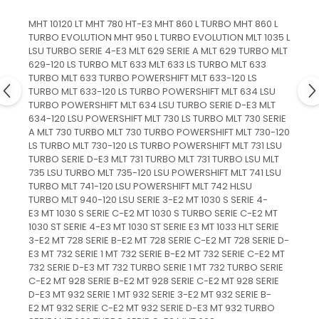
Mecanica
MHT 10120 LT MHT 780 HT-E3 MHT 860 L TURBO MHT 860 L
Electropompa si motoare
TURBO EVOLUTION MHT 950 L TURBO EVOLUTION MLT 1035 L
electrice
LSU TURBO SERIE 4-E3 MLT 629 SERIE A MLT 629 TURBO MLT
Burdufuri si cilindri hidraulici
629-120 LS TURBO MLT 633 MLT 633 LS TURBO MLT 633
Role, bucsi si bolturi
TURBO MLT 633 TURBO POWERSHIFT MLT 633-120 LS
TURBO MLT 633-120 LS TURBO POWERSHIFT MLT 634 LSU
BEHRENS
TURBO POWERSHIFT MLT 634 LSU TURBO SERIE D-E3 MLT
Bolturi - role - bucse
634-120 LSU POWERSHIFT MLT 730 LS TURBO MLT 730 SERIE
A MLT 730 TURBO MLT 730 TURBO POWERSHIFT MLT 730-120
Burdufe si cilindri
LS TURBO MLT 730-120 LS TURBO POWERSHIFT MLT 731 LSU
Mecanice
TURBO SERIE D-E3 MLT 731 TURBO MLT 731 TURBO LSU MLT
Electrice
735 LSU TURBO MLT 735-120 LSU POWERSHIFT MLT 741 LSU
TURBO MLT 741-120 LSU POWERSHIFT MLT 742 HLSU
Hidraulice
TURBO MLT 940-120 LSU SERIE 3-E2 MT 1030 S SERIE 4-
Motoare electrice si pompe
E3 MT 1030 S SERIE C-E2 MT 1030 S TURBO SERIE C-E2 MT
1030 ST SERIE 4-E3 MT 1030 ST SERIE E3 MT 1033 HLT SERIE
SÖRENSEN
3-E2 MT 728 SERIE B-E2 MT 728 SERIE C-E2 MT 728 SERIE D-
Mecanice
E3 MT 732 SERIE 1 MT 732 SERIE B-E2 MT 732 SERIE C-E2 MT
732 SERIE D-E3 MT 732 TURBO SERIE 1 MT 732 TURBO SERIE
Electrice
C-E2 MT 928 SERIE B-E2 MT 928 SERIE C-E2 MT 928 SERIE
Hidraulice
D-E3 MT 932 SERIE 1 MT 932 SERIE 3-E2 MT 932 SERIE B-
Cilindri hidraulici si burdufe
E2 MT 932 SERIE C-E2 MT 932 SERIE D-E3 MT 932 TURBO