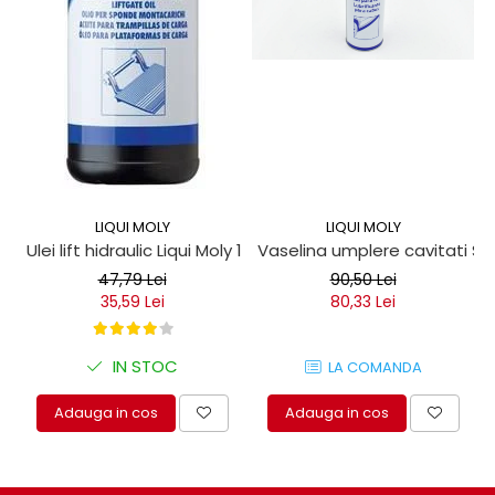
LIQUI MOLY
LIQUI MOLY
Ulei lift hidraulic Liqui Moly 1 litru
Vaselina umplere cavitati Seil
47,79 Lei
90,50 Lei
35,59 Lei
80,33 Lei
IN STOC
LA COMANDA
Adauga in cos
Adauga in cos