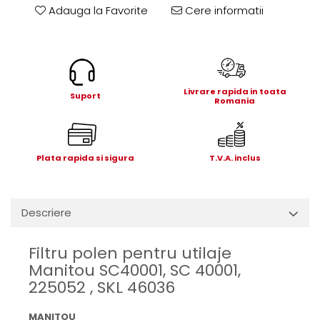
Electrice
Adauga la Favorite
Cere informatii
Mecanice
Hidraulice
Motoare electrice si pompe
hidraulice
Livrare rapida in toata
Role, bucse si bolturi
Suport
Romania
Cilindru hidraulic si burduf
ANTEO
Electrice
Plata rapida si sigura
T.V.A. inclus
Hidraulice
Mecanice
Bolturi, role si bucse
Descriere
Cilindri si burdufe
Pompe si motoare electrice
Filtru polen pentru utilaje
Manitou SC40001, SC 40001,
DAUTEL
225052 , SKL 46036
Electrice
Hidraulica
MANITOU