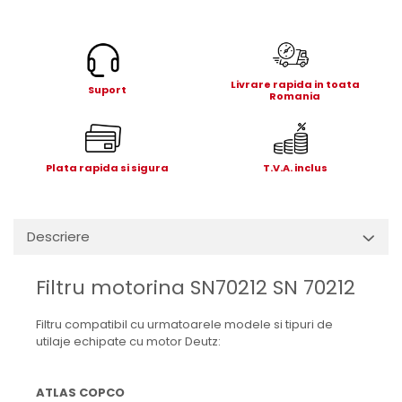
Electrice
Mecanice
Hidraulice
Motoare electrice si pompe
Livrare rapida in toata
Suport
Romania
hidraulice
Role, bucse si bolturi
Cilindru hidraulic si burduf
ANTEO
Plata rapida si sigura
T.V.A. inclus
Electrice
Hidraulice
Descriere
Mecanice
Bolturi, role si bucse
Filtru motorina SN70212 SN 70212
Cilindri si burdufe
Pompe si motoare electrice
Filtru compatibil cu urmatoarele modele si tipuri de
DAUTEL
utilaje echipate cu motor Deutz:
Electrice
Hidraulica
ATLAS COPCO