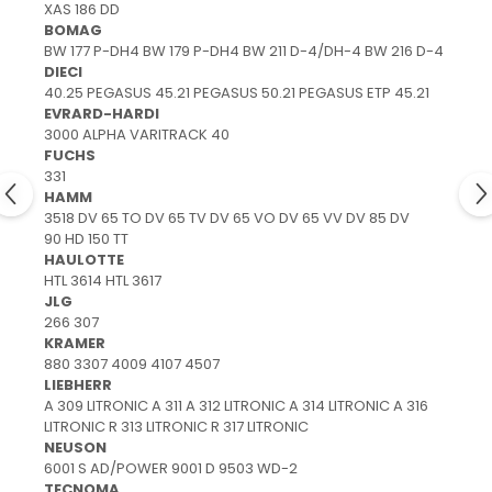
XAS 186 DD
Mecanica
BOMAG
Electropompa si motoare
BW 177 P-DH4 BW 179 P-DH4 BW 211 D-4/DH-4 BW 216 D-4
electrice
DIECI
Burdufuri si cilindri hidraulici
40.25 PEGASUS 45.21 PEGASUS 50.21 PEGASUS ETP 45.21
EVRARD-HARDI
Role, bucsi si bolturi
3000 ALPHA VARITRACK 40
BEHRENS
FUCHS
331
Bolturi - role - bucse
HAMM
Burdufe si cilindri
3518 DV 65 TO DV 65 TV DV 65 VO DV 65 VV DV 85 DV
Mecanice
90 HD 150 TT
HAULOTTE
Electrice
HTL 3614 HTL 3617
Hidraulice
JLG
266 307
Motoare electrice si pompe
KRAMER
SÖRENSEN
880 3307 4009 4107 4507
LIEBHERR
Mecanice
A 309 LITRONIC A 311 A 312 LITRONIC A 314 LITRONIC A 316
Electrice
LITRONIC R 313 LITRONIC R 317 LITRONIC
Hidraulice
NEUSON
6001 S AD/POWER 9001 D 9503 WD-2
Cilindri hidraulici si burdufe
TECNOMA