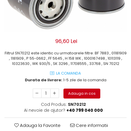
ROLE
Cilindri hidraulici si burdufe
Presuri camion
Bolturi, role si bucse
KIT GARNITURI
Lazi camion
AMA
BURDUF PROTECTIE
Lanturi de zapada
Electrice
TELECOMANDA LIFT
Cabluri pornire
Mecanice
MOTOARE ELECTRICE
Huse scaun camion
Hidraulice
96,60 Lei
ELECTRICE
Pompa si motor electric
Scule camion
Filtrul SN70212 este identic cu urmatoarele filtre: BF 7883 , 01181909
POMPE HIDRAULICE
Role, bolturi si bucse
Stergatoare parbriz camion
, 1181909 , P 55-0662 , FF 5645 , H 158 WK , 1000167498 , 10113119 ,
Burdufe si cilindri hidraulici
10323630 , WK 930/5 , SK 3296 , 11708555 , 33768 , SN 70212
Perdele camion
DHOLLANDIA
LA COMANDA
Cupla aer / Racord aer
Electrice
Durata de livrare:
1-5 zile de la comanda
Hidraulice
Adauga in cos
Mecanice
Cilindri, burdufe
Cod Produs:
SN70212
Bolturi, role si bucse
Ai nevoie de ajutor?
+40 799 040 000
Pompe si motoare electrice
Adauga la Favorite
Cere informatii
ZEPRO