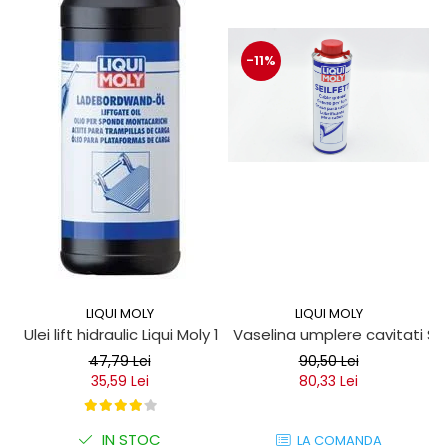
-11%
LIQUI MOLY
LIQUI MOLY
Ulei lift hidraulic Liqui Moly 1 litru
Vaselina umplere cavitati Seil
47,79 Lei
90,50 Lei
35,59 Lei
80,33 Lei
IN STOC
LA COMANDA