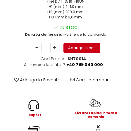
Filet D7 1: 13/16"-16UN
Electrice
H1 (mm): 141,0 mm
Mecanice
H2 (mm): 139,0 mm
H3 (mm): 6,0 mm
Hidraulice
Motoare electrice si pompe
IN STOC
hidraulice
Durata de livrare:
1-5 zile de la comanda
Role, bucse si bolturi
Cilindru hidraulic si burduf
Adauga in cos
ANTEO
Cod Produs:
SH70014
Electrice
Ai nevoie de ajutor?
+40 799 040 000
Hidraulice
Mecanice
Adauga la Favorite
Cere informatii
Bolturi, role si bucse
Cilindri si burdufe
Pompe si motoare electrice
DAUTEL
Livrare rapida in toata
Suport
Romania
Electrice
Hidraulica