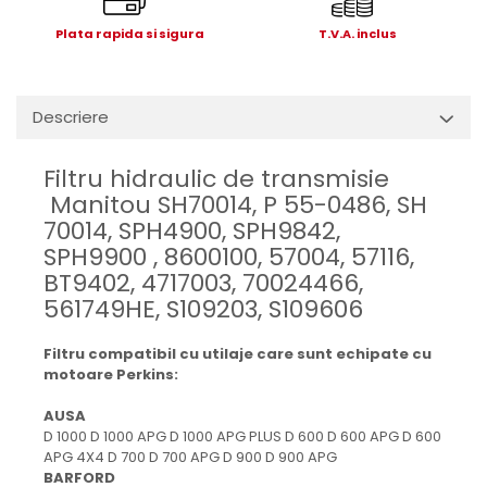
Mecanica
Plata rapida si sigura
T.V.A. inclus
Electropompa si motoare
electrice
Burdufuri si cilindri hidraulici
Role, bucsi si bolturi
Descriere
BEHRENS
Filtru hidraulic de transmisie
Bolturi - role - bucse
Manitou SH70014, P 55-0486, SH
Burdufe si cilindri
70014, SPH4900, SPH9842,
Mecanice
SPH9900 , 8600100, 57004, 57116,
Electrice
BT9402, 4717003, 70024466,
Hidraulice
561749HE, S109203, S109606
Motoare electrice si pompe
SÖRENSEN
Filtru compatibil cu utilaje care sunt echipate cu
motoare Perkins:
Mecanice
Electrice
AUSA
D 1000 D 1000 APG D 1000 APG PLUS D 600 D 600 APG D 600
Hidraulice
APG 4X4 D 700 D 700 APG D 900 D 900 APG
Cilindri hidraulici si burdufe
BARFORD