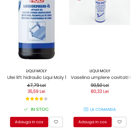
LIQUI MOLY
LIQUI MOLY
Ulei lift hidraulic Liqui Moly 1 litru
Vaselina umplere cavitati Seil
47,79 Lei
90,50 Lei
35,59 Lei
80,33 Lei
IN STOC
LA COMANDA
Adauga in cos
Adauga in cos