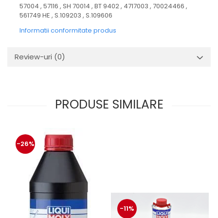
57004 , 57116 , SH 70014 , BT 9402 , 4717003 , 70024466 ,
561749 HE , S.109203 , S.109606
Informatii conformitate produs
Review-uri
(0)
PRODUSE SIMILARE
-26%
-11%