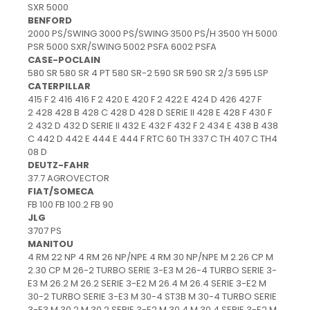
protectie
SXR 5000
Grup electropompa
BENFORD
2000 PS/SWING 3000 PS/SWING 3500 PS/H 3500 YH 5000
Bolturi, role si bucsi
PSR 5000 SXR/SWING 5002 PSFA 6002 PSFA
MAMMUT LIFT
CASE-POCLAIN
580 SR 580 SR 4 PT 580 SR-2 590 SR 590 SR 2/3 595 LSP
Mecanice
CATERPILLAR
Electrice
415 F 2 416 416 F 2 420 E 420 F 2 422 E 424 D 426 427 F
Hidraulice
2 428 428 B 428 C 428 D 428 D SERIE II 428 E 428 F 430 F
2 432 D 432 D SERIE II 432 E 432 F 432 F 2 434 E 438 B 438
Motor electric si pompa hidraulica
C 442 D 442 E 444 E 444 F RTC 60 TH 337 C TH 407 C TH4
Cilindru hidraulic si protectie
08 D
burduf
DEUTZ-FAHR
37.7 AGROVECTOR
ERHEL - HYDRIS
FIAT/SOMECA
Hidraulice
FB 100 FB 100.2 FB 90
JLG
Electrice
3707 PS
Mecanice
MANITOU
Role, bucse si bolturi
4 RM 22 NP 4 RM 26 NP/NPE 4 RM 30 NP/NPE M 2.26 CP M
2.30 CP M 26-2 TURBO SERIE 3-E3 M 26-4 TURBO SERIE 3-
Motoras electric si pompa
E3 M 26.2 M 26.2 SERIE 3-E2 M 26.4 M 26.4 SERIE 3-E2 M
Cilindri si burdufuri protectie
30-2 TURBO SERIE 3-E3 M 30-4 ST3B M 30-4 TURBO SERIE
Consumabile
3-E3 M 30.2 M 30.2 SERIE 3-E2 M 30.4 M 30.4 SERIE 3-E2 M