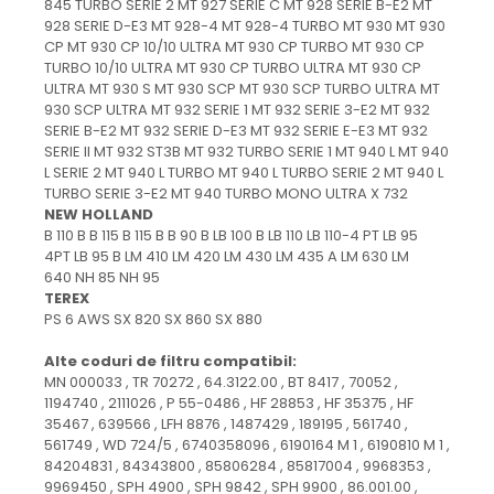
845 TURBO SERIE 2 MT 927 SERIE C MT 928 SERIE B-E2 MT
928 SERIE D-E3 MT 928-4 MT 928-4 TURBO MT 930 MT 930
CP MT 930 CP 10/10 ULTRA MT 930 CP TURBO MT 930 CP
TURBO 10/10 ULTRA MT 930 CP TURBO ULTRA MT 930 CP
ULTRA MT 930 S MT 930 SCP MT 930 SCP TURBO ULTRA MT
930 SCP ULTRA MT 932 SERIE 1 MT 932 SERIE 3-E2 MT 932
SERIE B-E2 MT 932 SERIE D-E3 MT 932 SERIE E-E3 MT 932
SERIE II MT 932 ST3B MT 932 TURBO SERIE 1 MT 940 L MT 940
L SERIE 2 MT 940 L TURBO MT 940 L TURBO SERIE 2 MT 940 L
TURBO SERIE 3-E2 MT 940 TURBO MONO ULTRA X 732
NEW HOLLAND
B 110 B B 115 B 115 B B 90 B LB 100 B LB 110 LB 110-4 PT LB 95
4PT LB 95 B LM 410 LM 420 LM 430 LM 435 A LM 630 LM
640 NH 85 NH 95
TEREX
PS 6 AWS SX 820 SX 860 SX 880
Alte coduri de filtru compatibil:
MN 000033 , TR 70272 , 64.3122.00 , BT 8417 , 70052 ,
1194740 , 2111026 , P 55-0486 , HF 28853 , HF 35375 , HF
35467 , 639566 , LFH 8876 , 1487429 , 189195 , 561740 ,
561749 , WD 724/5 , 6740358096 , 6190164 M 1 , 6190810 M 1 ,
84204831 , 84343800 , 85806284 , 85817004 , 9968353 ,
9969450 , SPH 4900 , SPH 9842 , SPH 9900 , 86.001.00 ,