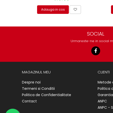
protectie
Grup electropompa
Adauga in cos
Bolturi, role si bucsi
MAMMUT LIFT
Mecanice
SOCIAL
Electrice
Hidraulice
Urmareste-ne in social 
Motor electric si pompa hidraulica
Cilindru hidraulic si protectie
burduf
ERHEL - HYDRIS
MAGAZINUL MEU
CLIENTI
Hidraulice
Electrice
Despre noi
Metode 
Mecanice
Termeni si Conditii
Politica 
Role, bucse si bolturi
Politica de Confidentialitate
Garantia
Motoras electric si pompa
Contact
ANPC
Cilindri si burdufuri protectie
ANPC - S
Consumabile