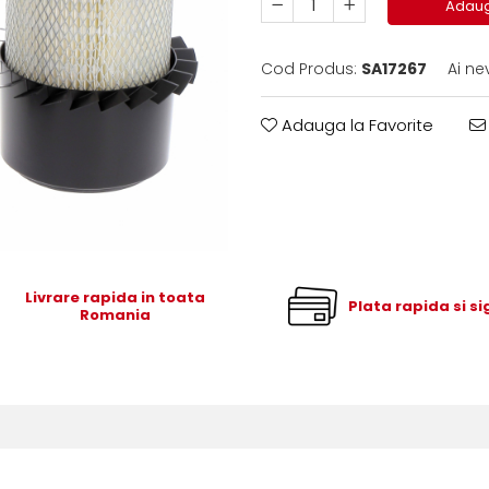
Adaug
Cod Produs:
SA17267
Ai ne
Adauga la Favorite
Livrare rapida in toata
Plata rapida si s
Romania