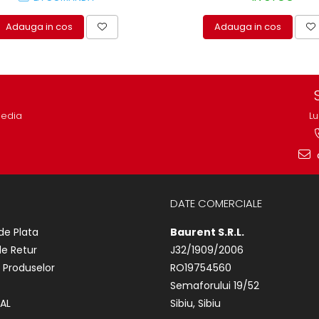
Adauga in cos
Adauga in cos
media
Lu
DATE COMERCIALE
de Plata
Baurent S.R.L.
de Retur
J32/1909/2006
 Produselor
RO19754560
Semaforului 19/52
AL
Sibiu, Sibiu