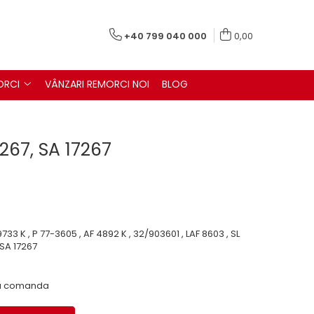
+40 799 040 000
0,00
ORCI
VÂNZARI REMORCI NOI
BLOG
7267, SA 17267
9733 K , P 77-3605 , AF 4892 K , 32/903601 , LAF 8603 , SL
 SA 17267
 la comanda