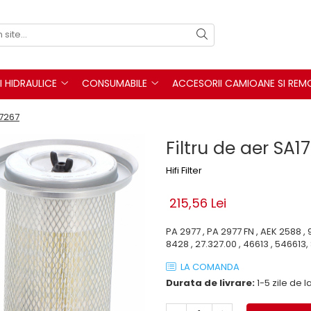
I HIDRAULICE
CONSUMABILE
ACCESORII CAMIOANE SI REM
17267
Filtru de aer SA1
Hifi Filter
215,56 Lei
PA 2977 , PA 2977 FN , AEK 2588 , 
8428 , 27.327.00 , 46613 , 546613,
LA COMANDA
Durata de livrare:
1-5 zile de