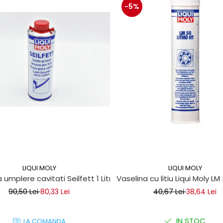
-5%
LIQUI MOLY
LIQUI MOLY
 umplere cavitati Seilfett 1 Litru
Vaselina cu litiu Liqui Moly LM
90,50 Lei
80,33 Lei
40,67 Lei
38,64 Lei
IN STOC
LA COMANDA