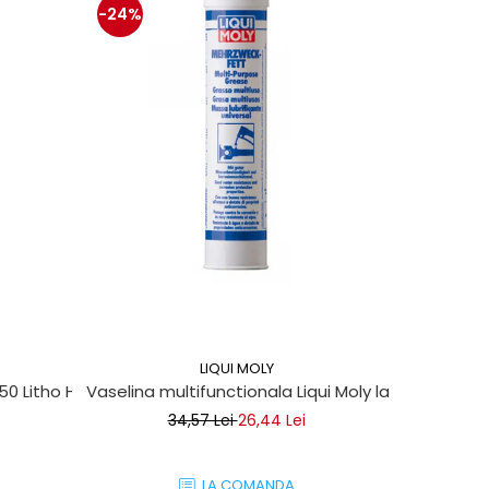
-24%
-13%
LIQUI MOLY
 50 Litho HT
Vaselina multifunctionala Liqui Moly la tub 400ml
Set clipsu
34,57 Lei
26,44 Lei
LA COMANDA