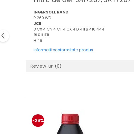
Electrice
Mecanice
INGERSOLL RAND
P 260 WD
Hidraulice
JCB
Motoare electrice si pompe
3 CX 4 CN 4 CT 4 CX 4 D 411 B 416 444
hidraulice
RICHIER
Role, bucse si bolturi
H 45
Cilindru hidraulic si burduf
Informatii conformitate produs
ANTEO
Electrice
Review-uri
(0)
Hidraulice
Mecanice
Bolturi, role si bucse
Cilindri si burdufe
Pompe si motoare electrice
DAUTEL
-26%
Electrice
Hidraulica