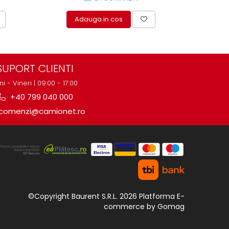
Adauga in cos
A
SUPORT CLIENTI
ni - Vineri | 09:00 - 17:00
+40 799 040 000
comenzi@camionet.ro
©Copyright Baurent S.R.L. 2026
Platforma E-
commerce by Gomag