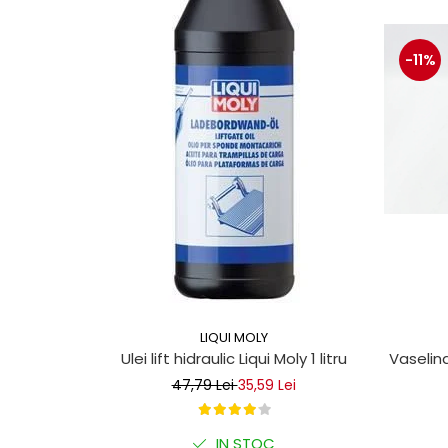
Mecanica
Electropompa si motoare
electrice
-11%
Burdufuri si cilindri hidraulici
Role, bucsi si bolturi
BEHRENS
Bolturi - role - bucse
Burdufe si cilindri
Mecanice
Electrice
Hidraulice
Motoare electrice si pompe
SÖRENSEN
LIQUI MOLY
Mecanice
Vaselina
Ulei lift hidraulic Liqui Moly 1 litru
Electrice
47,79 Lei
35,59 Lei
Hidraulice
Cilindri hidraulici si burdufe
IN STOC