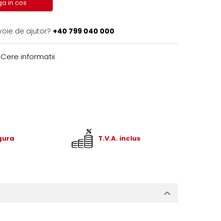
a in cos
voie de ajutor?
+40 799 040 000
Cere informatii
igura
T.V.A. inclus