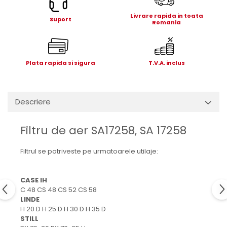
Electrice
Livrare rapida in toata
Mecanice
Suport
Romania
Hidraulice
Motoare electrice si pompe
hidraulice
Plata rapida si sigura
T.V.A. inclus
Role, bucse si bolturi
Cilindru hidraulic si burduf
ANTEO
Descriere
Electrice
Hidraulice
Filtru de aer SA17258, SA 17258
Mecanice
Bolturi, role si bucse
Filtrul se potriveste pe urmatoarele utilaje:
Cilindri si burdufe
Pompe si motoare electrice
CASE IH
DAUTEL
C 48 CS 48 CS 52 CS 58
LINDE
Electrice
H 20 D H 25 D H 30 D H 35 D
Hidraulica
STILL