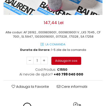
ROLE
Cilindri hidraulici si burdufe
Presuri camion
Bolturi, role si bucse
KIT GARNITURI
Lazi camion
AMA
BURDUF PROTECTIE
Lanturi de zapada
Electrice
147,44 Lei
TELECOMANDA LIFT
Cabluri pornire
Mecanice
MOTOARE ELECTRICE
Huse scaun camion
Hidraulice
Alte coduri: AF 26192 , 0009839001 , 0009839001 V , LXS 7045 , CF
7001 , SL 5947 , 130300190101 , 0171328 , 171328 , SA 17258
ELECTRICE
Pompa si motor electric
Scule camion
POMPE HIDRAULICE
LA COMANDA
Role, bolturi si bucse
Stergatoare parbriz camion
Durata de livrare:
1-5 zile de la comanda
Burdufe si cilindri hidraulici
Perdele camion
DHOLLANDIA
Adauga in cos
Cupla aer / Racord aer
Electrice
Cod Produs:
C1550
Hidraulice
Ai nevoie de ajutor?
+40 799 040 000
Mecanice
Cilindri, burdufe
Adauga la Favorite
Cere informatii
Bolturi, role si bucse
Pompe si motoare electrice
ZEPRO