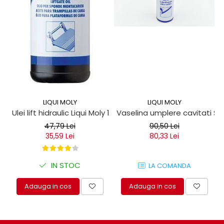
protectie
Grup electropompa
Bolturi, role si bucsi
MAMMUT LIFT
Mecanice
Electrice
Hidraulice
Motor electric si pompa hidraulica
LIQUI MOLY
LIQUI MOLY
Cilindru hidraulic si protectie
Ulei lift hidraulic Liqui Moly 1 litru
Vaselina umplere cavitati Seil
burduf
47,79 Lei
90,50 Lei
ERHEL - HYDRIS
35,59 Lei
80,33 Lei
Hidraulice
Electrice
IN STOC
LA COMANDA
Mecanice
Role, bucse si bolturi
Adauga in cos
Adauga in cos
Motoras electric si pompa
Cilindri si burdufuri protectie
Consumabile