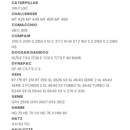
protectie
CATERPILLAR
Grup electropompa
316 F LGC
CHALLENGER
Bolturi, role si bucsi
MT 425 MT 445 MT 455 MT 465
MAMMUT LIFT
COMACCHIO
GEO 305
Mecanice
COMPAIR
Electrice
2110 S 2130 S 2150 S 51 C 37 C 51 M 37 Z 150 S Z 2150 S Z 2180
HS
Hidraulice
DOOSAN DAEWOO
Motor electric si pompa hidraulica
10/53 7.53 7/26 E 7/31 E 7/73 P 90 BWIR
Cilindru hidraulic si protectie
DYNAPAC
burduf
DF 45 CS F 5 C S
GEHL
ERHEL - HYDRIS
RT 175 RT 210 RT 250 SL 3635 SX SL 4640 SERIE 2 SL 4640
Hidraulice
SERIE 2 POWER 2 SL 4640 SX TURBO SL 4640 TURBO SL
5240 SX SL 5640 SL 5640 SX V 270 V 330
Electrice
GENIE
Mecanice
GTH 2506 GTH 3007 GTX 3512
Role, bucse si bolturi
HAMM
HD 70 HD 70 VV HD 75 V HW 90
Motoras electric si pompa
HATZ
Cilindri si burdufuri protectie
4 H 50 TIC
HAULOTTE
Consumabile