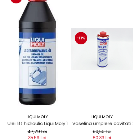
-11%
LIQUI MOLY
LIQUI MOLY
Ulei lift hidraulic Liqui Moly 1 litru
Vaselina umplere cavitati Seil
47,79 Lei
90,50 Lei
35,59 Lei
80,33 Lei