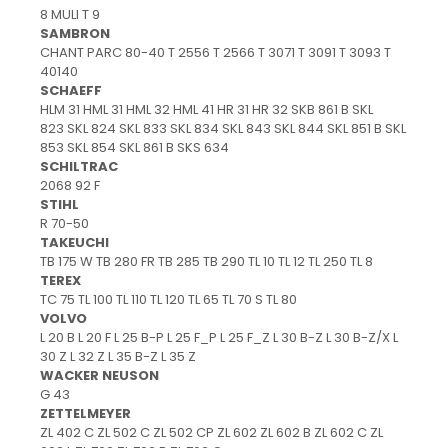
8 MULI T 9
SAMBRON
CHANT PARC 80-40 T 2556 T 2566 T 3071 T 3091 T 3093 T
40140
SCHAEFF
HLM 31 HML 31 HML 32 HML 41 HR 31 HR 32 SKB 861 B SKL
823 SKL 824 SKL 833 SKL 834 SKL 843 SKL 844 SKL 851 B SKL
853 SKL 854 SKL 861 B SKS 634
SCHILTRAC
2068 92 F
STIHL
R 70-50
TAKEUCHI
TB 175 W TB 280 FR TB 285 TB 290 TL 10 TL 12 TL 250 TL 8
TEREX
TC 75 TL 100 TL 110 TL 120 TL 65 TL 70 S TL 80
VOLVO
L 20 B L 20 F L 25 B-P L 25 F_P L 25 F_Z L 30 B-Z L 30 B-Z/X L
30 Z L 32 Z L 35 B-Z L 35 Z
WACKER NEUSON
G 43
ZETTELMEYER
ZL 402 C ZL 502 C ZL 502 CP ZL 602 ZL 602 B ZL 602 C ZL