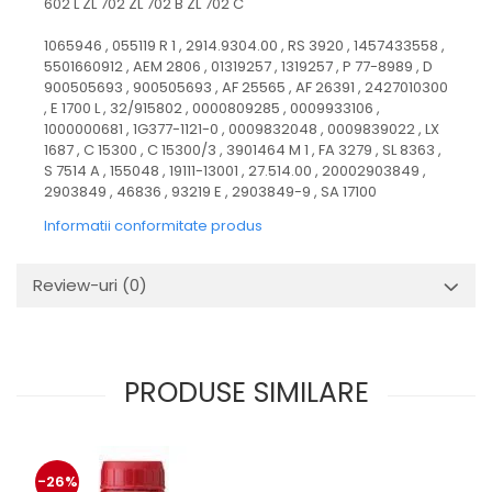
602 L ZL 702 ZL 702 B ZL 702 C
1065946 , 055119 R 1 , 2914.9304.00 , RS 3920 , 1457433558 ,
5501660912 , AEM 2806 , 01319257 , 1319257 , P 77-8989 , D
900505693 , 900505693 , AF 25565 , AF 26391 , 2427010300
, E 1700 L , 32/915802 , 0000809285 , 0009933106 ,
1000000681 , 1G377-1121-0 , 0009832048 , 0009839022 , LX
1687 , C 15300 , C 15300/3 , 3901464 M 1 , FA 3279 , SL 8363 ,
S 7514 A , 155048 , 19111-13001 , 27.514.00 , 20002903849 ,
2903849 , 46836 , 93219 E , 2903849-9 , SA 17100
Informatii conformitate produs
Review-uri
(0)
PRODUSE SIMILARE
-26%