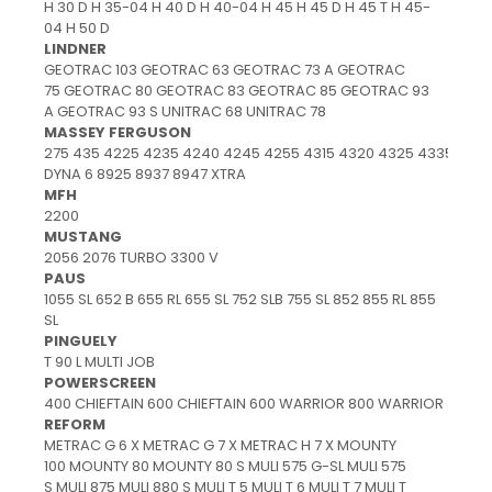
H 30 D H 35-04 H 40 D H 40-04 H 45 H 45 D H 45 T H 45-
04 H 50 D
LINDNER
GEOTRAC 103 GEOTRAC 63 GEOTRAC 73 A GEOTRAC
75 GEOTRAC 80 GEOTRAC 83 GEOTRAC 85 GEOTRAC 93
A GEOTRAC 93 S UNITRAC 68 UNITRAC 78
MASSEY FERGUSON
275 435 4225 4235 4240 4245 4255 4315 4320 4325 4335 434
DYNA 6 8925 8937 8947 XTRA
MFH
2200
MUSTANG
2056 2076 TURBO 3300 V
PAUS
1055 SL 652 B 655 RL 655 SL 752 SLB 755 SL 852 855 RL 855
SL
PINGUELY
T 90 L MULTI JOB
POWERSCREEN
400 CHIEFTAIN 600 CHIEFTAIN 600 WARRIOR 800 WARRIOR
REFORM
METRAC G 6 X METRAC G 7 X METRAC H 7 X MOUNTY
100 MOUNTY 80 MOUNTY 80 S MULI 575 G-SL MULI 575
S MULI 875 MULI 880 S MULI T 5 MULI T 6 MULI T 7 MULI T