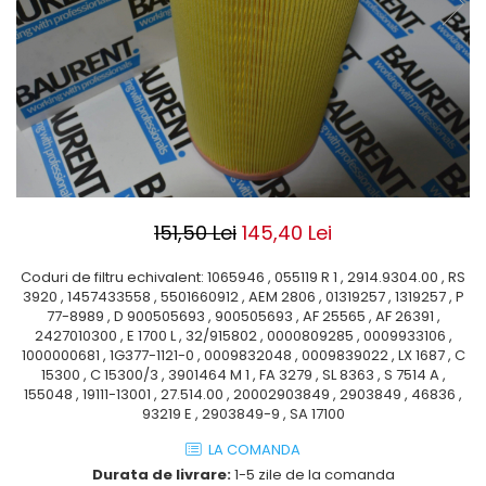
ROLE
Cilindri hidraulici si burdufe
Presuri camion
Bolturi, role si bucse
KIT GARNITURI
Lazi camion
AMA
BURDUF PROTECTIE
Lanturi de zapada
Electrice
TELECOMANDA LIFT
Cabluri pornire
Mecanice
MOTOARE ELECTRICE
Huse scaun camion
Hidraulice
ELECTRICE
Pompa si motor electric
Scule camion
POMPE HIDRAULICE
Role, bolturi si bucse
Stergatoare parbriz camion
151,50 Lei
145,40 Lei
Burdufe si cilindri hidraulici
Perdele camion
DHOLLANDIA
Coduri de filtru echivalent: 1065946 , 055119 R 1 , 2914.9304.00 , RS
Cupla aer / Racord aer
Electrice
3920 , 1457433558 , 5501660912 , AEM 2806 , 01319257 , 1319257 , P
77-8989 , D 900505693 , 900505693 , AF 25565 , AF 26391 ,
Hidraulice
2427010300 , E 1700 L , 32/915802 , 0000809285 , 0009933106 ,
Mecanice
1000000681 , 1G377-1121-0 , 0009832048 , 0009839022 , LX 1687 , C
15300 , C 15300/3 , 3901464 M 1 , FA 3279 , SL 8363 , S 7514 A ,
Cilindri, burdufe
155048 , 19111-13001 , 27.514.00 , 20002903849 , 2903849 , 46836 ,
Bolturi, role si bucse
93219 E , 2903849-9 , SA 17100
Pompe si motoare electrice
LA COMANDA
ZEPRO
Durata de livrare:
1-5 zile de la comanda