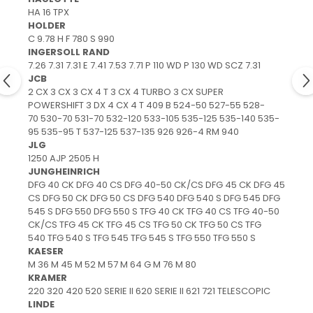
HA 16 TPX
HOLDER
C 9.78 H F 780 S 990
INGERSOLL RAND
7.26 7.31 7.31 E 7.41 7.53 7.71 P 110 WD P 130 WD SCZ 7.31
JCB
2 CX 3 CX 3 CX 4 T 3 CX 4 TURBO 3 CX SUPER
POWERSHIFT 3 DX 4 CX 4 T 409 B 524-50 527-55 528-
70 530-70 531-70 532-120 533-105 535-125 535-140 535-
95 535-95 T 537-125 537-135 926 926-4 RM 940
JLG
1250 AJP 2505 H
JUNGHEINRICH
DFG 40 CK DFG 40 CS DFG 40-50 CK/CS DFG 45 CK DFG 45
CS DFG 50 CK DFG 50 CS DFG 540 DFG 540 S DFG 545 DFG
545 S DFG 550 DFG 550 S TFG 40 CK TFG 40 CS TFG 40-50
CK/CS TFG 45 CK TFG 45 CS TFG 50 CK TFG 50 CS TFG
540 TFG 540 S TFG 545 TFG 545 S TFG 550 TFG 550 S
KAESER
M 36 M 45 M 52 M 57 M 64 G M 76 M 80
KRAMER
220 320 420 520 SERIE II 620 SERIE II 621 721 TELESCOPIC
LINDE