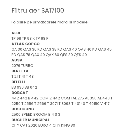
Mecanica
Filtru aer SA17100
Electropompa si motoare
electrice
Folosire pe urmatoarele marci si modele:
Burdufuri si cilindri hidraulici
Role, bucsi si bolturi
AEBI
BEHRENS
TP 98 TP 98 K TP 98 P
ATLAS COPCO
Bolturi - role - bucse
GA 30 QAS 30 KD QAS 38 KD QAS 40 QAS 40 KD QAS 45
Burdufe si cilindri
PD QAS 78 QAX 40 QAX 60 QES 30 QES 40
AUSA
Mecanice
2076 TURBO
Electrice
BERETTA
T 21 T 41 T 43
Hidraulice
BITELLI
Motoare electrice si pompe
BB 630 BB 642
SÖRENSEN
BOBCAT
442 442 B 442 COM 2 442 COM I AL 275 AL 350 AL 440 T
Mecanice
2250 T 2556 T 2566 T 3071 T 3093 T 40140 T 40150 V 417
Electrice
BOSCHUNG
2500 SPEED BROOM B 4 S 3
Hidraulice
BUCHER MUNICIPAL
Cilindri hidraulici si burdufe
CITY CAT 2020 EURO 4 CITY KING 80