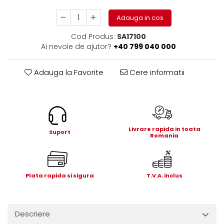
Electrice
Adauga in cos
Mecanice
Hidraulice
Cod Produs:
SA17100
Motoare electrice si pompe
Ai nevoie de ajutor?
+40 799 040 000
hidraulice
Role, bucse si bolturi
Adauga la Favorite
Cere informatii
Cilindru hidraulic si burduf
ANTEO
Electrice
Hidraulice
Livrare rapida in toata
Suport
Mecanice
Romania
Bolturi, role si bucse
Cilindri si burdufe
Pompe si motoare electrice
Plata rapida si sigura
T.V.A. inclus
DAUTEL
Electrice
Descriere
Hidraulica