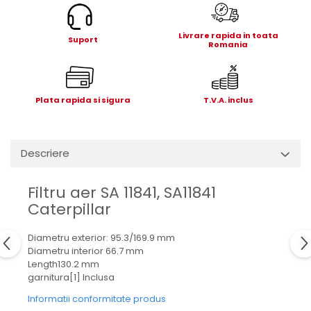
Electrice
Mecanice
Livrare rapida in toata
Suport
Hidraulice
Romania
Motoare electrice si pompe
hidraulice
Role, bucse si bolturi
Plata rapida si sigura
T.V.A. inclus
Cilindru hidraulic si burduf
ANTEO
Electrice
Descriere
Hidraulice
Mecanice
Filtru aer SA 11841, SA11841
Caterpillar
Bolturi, role si bucse
Cilindri si burdufe
Diametru exterior: 95.3/169.9 mm
Pompe si motoare electrice
Diametru interior 66.7 mm
DAUTEL
Length130.2 mm
garnitura[1] Inclusa
Electrice
Informatii conformitate produs
Hidraulica