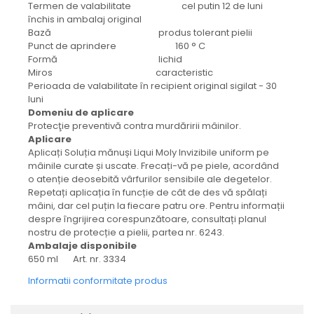
protectie
Termen de valabilitate cel putin 12 de luni
Grup electropompa
închis in ambalaj original
Bază produs tolerant pielii
Bolturi, role si bucsi
Punct de aprindere 160 ° C
MAMMUT LIFT
Formă lichid
Miros caracteristic
Mecanice
Perioada de valabilitate în recipient original sigilat - 30
Electrice
luni
Domeniu de aplicare
Hidraulice
Protecţie preventivă contra murdăririi mâinilor.
Motor electric si pompa hidraulica
Aplicare
Cilindru hidraulic si protectie
Aplicați Soluția mănuși Liqui Moly Invizibile uniform pe
burduf
mâinile curate și uscate. Frecați-vă pe piele, acordând
o atenție deosebită vârfurilor sensibile ale degetelor.
ERHEL - HYDRIS
Repetați aplicația în funcție de cât de des vă spălați
Hidraulice
mâini, dar cel puțin la fiecare patru ore. Pentru informații
despre îngrijirea corespunzătoare, consultați planul
Electrice
nostru de protecție a pielii, partea nr. 6243.
Mecanice
Ambalaje disponibile
Role, bucse si bolturi
650 ml Art. nr. 3334
Motoras electric si pompa
Informatii conformitate produs
Cilindri si burdufuri protectie
Consumabile