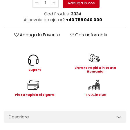
Electrice
Adauga in cos
Mecanice
Cod Produs:
3334
Hidraulice
Ai nevoie de ajutor?
+40 799 040 000
Motoare electrice si pompe
hidraulice
Adauga la Favorite
Cere informatii
Role, bucse si bolturi
Cilindru hidraulic si burduf
ANTEO
Electrice
Livrare rapida in toata
Suport
Hidraulice
Romania
Mecanice
Bolturi, role si bucse
Cilindri si burdufe
Plata rapida si sigura
T.V.A. inclus
Pompe si motoare electrice
DAUTEL
Descriere
Electrice
Hidraulica