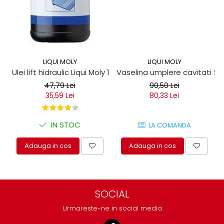
LIQUI MOLY
LIQUI MOLY
Ulei lift hidraulic Liqui Moly 1 litru
Vaselina umplere cavitati Seil
47,79 Lei
90,50 Lei
35,59 Lei
80,33 Lei
IN STOC
LA COMANDA
Adauga in cos
Adauga in cos
SOCIAL
Urmareste-ne in social media