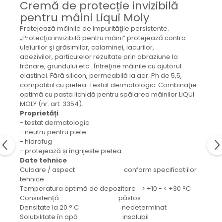
Cremă de protecție invizibilă
Mecanica
pentru mâini Liqui Moly
Electropompa si motoare
electrice
Protejează mâinile de impurităţile persistente.
„Protecţia invizibilă pentru mâini” protejează contra
Burdufuri si cilindri hidraulici
uleiurilor şi grăsimilor, calaminei, lacurilor,
Role, bucsi si bolturi
adezivilor, particulelor rezultate prin abraziune la
BEHRENS
frânare, grundului etc.. Întreţine mâinile cu ajutorul
elastinei. Fără silicon, permeabilă la aer. Ph de 5,5,
Bolturi - role - bucse
compatibil cu pielea. Testat dermatologic. Combinaţie
Burdufe si cilindri
optimă cu pasta lichidă pentru spălarea mâinilor LIQUI
MOLY (nr. art. 3354).
Mecanice
Proprietăți
Electrice
- testat dermatologic
- neutru pentru piele
Hidraulice
- hidrofug
Motoare electrice si pompe
- protejează și îngrijește pielea
SÖRENSEN
Date tehnice
Culoare / aspect conform specificațiilor
Mecanice
tehnice
Electrice
Temperatura optimă de depozitare > +10 - < +30 °C
Consistență păstos
Hidraulice
Densitate la 20 ° C nedeterminat
Cilindri hidraulici si burdufe
Solubilitate în apă insolubil