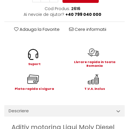
Electrice
Cod Produs:
2616
Mecanice
Ai nevoie de ajutor?
+40 799 040 000
Hidraulice
Motoare electrice si pompe
Adauga la Favorite
Cere informatii
hidraulice
Role, bucse si bolturi
Cilindru hidraulic si burduf
ANTEO
Livrare rapida in toata
Electrice
Suport
Romania
Hidraulice
Mecanice
Bolturi, role si bucse
Plata rapida si sigura
T.V.A. inclus
Cilindri si burdufe
Pompe si motoare electrice
DAUTEL
Descriere
Electrice
Hidraulica
Aditiv motorina Liqui Moly Diesel