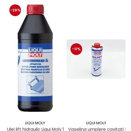
-26%
-11%
LIQUI MOLY
LIQUI MOLY
Ulei lift hidraulic Liqui Moly 1 litru
Vaselina umplere cavitati Seil