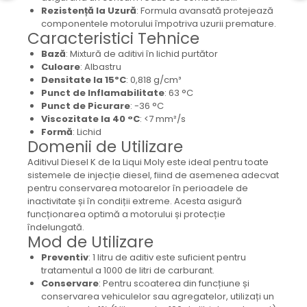
protectie
Rezistență la Uzură
: Formula avansată protejează
Grup electropompa
componentele motorului împotriva uzurii premature.
Caracteristici Tehnice
Bolturi, role si bucsi
MAMMUT LIFT
Bază
: Mixtură de aditivi în lichid purtător
Culoare
: Albastru
Mecanice
Densitate la 15ºC
: 0,818 g/cm³
Electrice
Punct de Inflamabilitate
: 63 °C
Punct de Picurare
: -36 °C
Hidraulice
Viscozitate la 40 °C
: <7 mm²/s
Motor electric si pompa hidraulica
Formă
: Lichid
Domenii de Utilizare
Cilindru hidraulic si protectie
burduf
Aditivul Diesel K de la Liqui Moly este ideal pentru toate
sistemele de injecție diesel, fiind de asemenea adecvat
ERHEL - HYDRIS
pentru conservarea motoarelor în perioadele de
Hidraulice
inactivitate și în condiții extreme. Acesta asigură
funcționarea optimă a motorului și protecție
Electrice
îndelungată.
Mecanice
Mod de Utilizare
Role, bucse si bolturi
Preventiv
: 1 litru de aditiv este suficient pentru
Motoras electric si pompa
tratamentul a 1000 de litri de carburant.
Conservare
: Pentru scoaterea din funcțiune și
Cilindri si burdufuri protectie
conservarea vehiculelor sau agregatelor, utilizați un
Consumabile