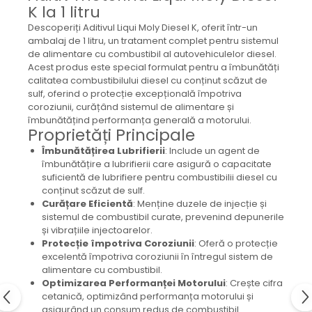
Mecanica
K la 1 litru
Electropompa si motoare
Descoperiți Aditivul Liqui Moly Diesel K, oferit într-un
electrice
ambalaj de 1 litru, un tratament complet pentru sistemul
de alimentare cu combustibil al autovehiculelor diesel.
Burdufuri si cilindri hidraulici
Acest produs este special formulat pentru a îmbunătăți
Role, bucsi si bolturi
calitatea combustibilului diesel cu conținut scăzut de
BEHRENS
sulf, oferind o protecție excepțională împotriva
coroziunii, curățând sistemul de alimentare și
Bolturi - role - bucse
îmbunătățind performanța generală a motorului.
Proprietăți Principale
Burdufe si cilindri
Mecanice
Îmbunătățirea Lubrifierii
: Include un agent de
îmbunătățire a lubrifierii care asigură o capacitate
Electrice
suficientă de lubrifiere pentru combustibilii diesel cu
Hidraulice
conținut scăzut de sulf.
Curățare Eficientă
: Menține duzele de injecție și
Motoare electrice si pompe
sistemul de combustibil curate, prevenind depunerile
SÖRENSEN
și vibrațiile injectoarelor.
Protecție împotriva Coroziunii
: Oferă o protecție
Mecanice
excelentă împotriva coroziunii în întregul sistem de
Electrice
alimentare cu combustibil.
Hidraulice
Optimizarea Performanței Motorului
: Crește cifra
cetanică, optimizând performanța motorului și
Cilindri hidraulici si burdufe
asigurând un consum redus de combustibil.