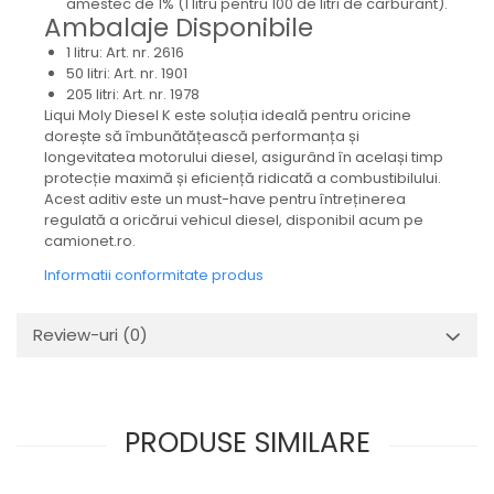
amestec de 1% (1 litru pentru 100 de litri de carburant).
Ambalaje Disponibile
1 litru: Art. nr. 2616
50 litri: Art. nr. 1901
205 litri: Art. nr. 1978
Liqui Moly Diesel K este soluția ideală pentru oricine
dorește să îmbunătățească performanța și
longevitatea motorului diesel, asigurând în același timp
protecție maximă și eficiență ridicată a combustibilului.
Acest aditiv este un must-have pentru întreținerea
regulată a oricărui vehicul diesel, disponibil acum pe
camionet.ro.
Informatii conformitate produs
Review-uri
(0)
PRODUSE SIMILARE