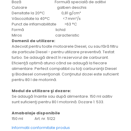
protectie
Bază Formulă specială de aditivi
Culoare galben deschis
Grup electropompa
Densitate la 20°C 0,81 g/cm³
Bolturi, role si bucsi
Vâscozitate la 40°C <7 mm²/s
MAMMUT LIFT
Punct de inflamabilitate >63 °C
Formă lichid
Mecanice
Miros caracteristic
Electrice
Domenii de utilizare:
Adecvat pentru toate motoarele Diesel, cu sau fără filtru
Hidraulice
de particule Diesel - pentru utilizare preventivă. Testat
Motor electric si pompa hidraulica
turbo. Se adaugă direct în rezervorul de carburant.
Cilindru hidraulic si protectie
Eficienţă optimă atunci când se adaugă la fiecare
burduf
alimentare. Perfect compatibil cu toţi carburanţii Diesel
şi Biodiesel convenţionali. Conţinutul dozei este suficient
ERHEL - HYDRIS
pentru 80 l de motorină.
Hidraulice
Modul de utilizare şi dozare:
Electrice
Se adaugă înainte sau după alimentare. 150 ml aditiv
Mecanice
sunt suficienţi pentru 80 l motorină. Dozare 1: 533.
Role, bucse si bolturi
Amabalaje disponibile
Motoras electric si pompa
150 ml Art. nr. 5122
Cilindri si burdufuri protectie
Informatii conformitate produs
Consumabile