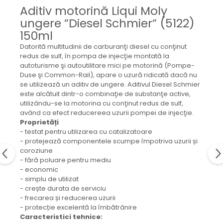
Mecanica
Aditiv motorină Liqui Moly
Electropompa si motoare
ungere ”Diesel Schmier” (5122)
electrice
150ml
Burdufuri si cilindri hidraulici
Datorită multitudinii de carburanţi diesel cu conţinut
Role, bucsi si bolturi
redus de sulf, în pompa de injecţie montată la
autoturisme şi autoutilitare mici pe motorină (Pompe-
BEHRENS
Duse şi Common-Rail), apare o uzură ridicată dacă nu
Bolturi - role - bucse
se utilizează un aditiv de ungere. Aditivul Diesel Schmier
este alcătuit dintr-o combinaţie de substanţe active,
Burdufe si cilindri
utilizându-se la motorina cu conţinut redus de sulf,
Mecanice
având ca efect reducereea uzurii pompei de injecţie.
Electrice
Proprietăți
- testat pentru utilizarea cu catalizatoare
Hidraulice
- protejează componentele scumpe împotriva uzurii și
Motoare electrice si pompe
coroziune
SÖRENSEN
- fără poluare pentru mediu
- economic
Mecanice
- simplu de utilizat
Electrice
- crește durata de serviciu
- frecarea și reducerea uzurii
Hidraulice
- protecție excelentă la îmbătrânire
Cilindri hidraulici si burdufe
Caracteristici tehnice: