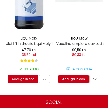
LIQUI MOLY
LIQUI MOLY
Ulei lift hidraulic Liqui Moly 1 litru
Vaselina umplere cavitati Seil
47,79 Lei
90,50 Lei
35,59 Lei
80,33 Lei
IN STOC
LA COMANDA
Adauga in cos
Adauga in cos
SOCIAL