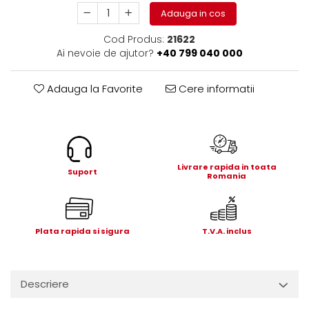
Electrice
Adauga in cos
Mecanice
Cod Produs:
21622
Hidraulice
Ai nevoie de ajutor?
+40 799 040 000
Motoare electrice si pompe
hidraulice
Adauga la Favorite
Cere informatii
Role, bucse si bolturi
Cilindru hidraulic si burduf
ANTEO
Electrice
Hidraulice
Livrare rapida in toata
Suport
Romania
Mecanice
Bolturi, role si bucse
Cilindri si burdufe
Plata rapida si sigura
T.V.A. inclus
Pompe si motoare electrice
DAUTEL
Electrice
Descriere
Hidraulica