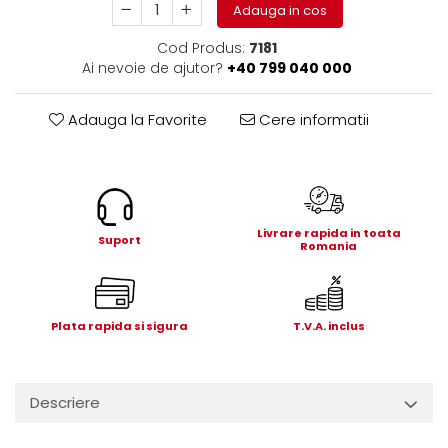
Electrice
Adauga in cos
Mecanice
Cod Produs:
7181
Hidraulice
Ai nevoie de ajutor?
+40 799 040 000
Motoare electrice si pompe
hidraulice
Adauga la Favorite
Cere informatii
Role, bucse si bolturi
Cilindru hidraulic si burduf
ANTEO
Electrice
Livrare rapida in toata
Suport
Hidraulice
Romania
Mecanice
Bolturi, role si bucse
Cilindri si burdufe
Plata rapida si sigura
T.V.A. inclus
Pompe si motoare electrice
DAUTEL
Descriere
Electrice
Hidraulica