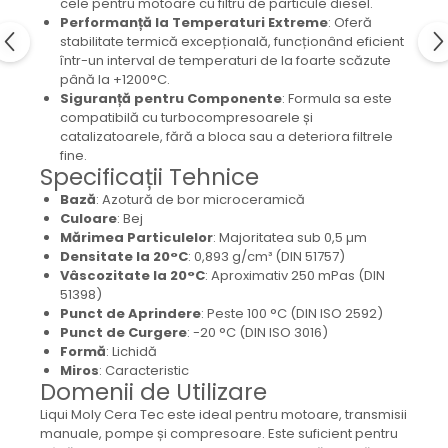
protectie
cele pentru motoare cu filtru de particule diesel.
Performanță la Temperaturi Extreme
: Oferă
Grup electropompa
stabilitate termică excepțională, funcționând eficient
Bolturi, role si bucsi
într-un interval de temperaturi de la foarte scăzute
MAMMUT LIFT
până la +1200°C.
Siguranță pentru Componente
: Formula sa este
Mecanice
compatibilă cu turbocompresoarele și
Electrice
catalizatoarele, fără a bloca sau a deteriora filtrele
fine.
Hidraulice
Specificații Tehnice
Motor electric si pompa hidraulica
Bază
: Azotură de bor microceramică
Cilindru hidraulic si protectie
Culoare
: Bej
burduf
Mărimea Particulelor
: Majoritatea sub 0,5 µm
Densitate la 20°C
: 0,893 g/cm³ (DIN 51757)
ERHEL - HYDRIS
Vâscozitate la 20°C
: Aproximativ 250 mPas (DIN
Hidraulice
51398)
Punct de Aprindere
: Peste 100 °C (DIN ISO 2592)
Electrice
Punct de Curgere
: -20 °C (DIN ISO 3016)
Mecanice
Formă
: Lichidă
Role, bucse si bolturi
Miros
: Caracteristic
Domenii de Utilizare
Motoras electric si pompa
Liqui Moly Cera Tec este ideal pentru motoare, transmisii
Cilindri si burdufuri protectie
manuale, pompe și compresoare. Este suficient pentru
Consumabile