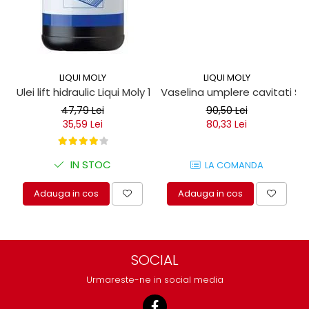
LIQUI MOLY
LIQUI MOLY
Ulei lift hidraulic Liqui Moly 1 litru
Vaselina umplere cavitati Seil
47,79 Lei
90,50 Lei
35,59 Lei
80,33 Lei
IN STOC
LA COMANDA
Adauga in cos
Adauga in cos
SOCIAL
Urmareste-ne in social media