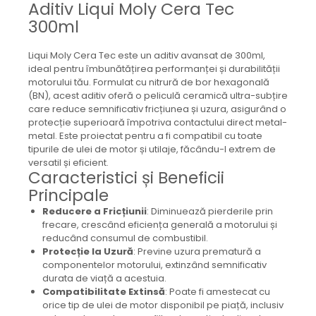
Aditiv Liqui Moly Cera Tec
Mecanica
300ml
Electropompa si motoare
electrice
Liqui Moly Cera Tec este un aditiv avansat de 300ml,
Burdufuri si cilindri hidraulici
ideal pentru îmbunătățirea performanței și durabilității
Role, bucsi si bolturi
motorului tău. Formulat cu nitrură de bor hexagonală
BEHRENS
(BN), acest aditiv oferă o peliculă ceramică ultra-subțire
care reduce semnificativ fricțiunea și uzura, asigurând o
Bolturi - role - bucse
protecție superioară împotriva contactului direct metal-
Burdufe si cilindri
metal. Este proiectat pentru a fi compatibil cu toate
tipurile de ulei de motor și utilaje, făcându-l extrem de
Mecanice
versatil și eficient.
Electrice
Caracteristici și Beneficii
Hidraulice
Principale
Motoare electrice si pompe
Reducere a Fricțiunii
: Diminuează pierderile prin
frecare, crescând eficiența generală a motorului și
SÖRENSEN
reducând consumul de combustibil.
Mecanice
Protecție la Uzură
: Previne uzura prematură a
componentelor motorului, extinzând semnificativ
Electrice
durata de viață a acestuia.
Hidraulice
Compatibilitate Extinsă
: Poate fi amestecat cu
Cilindri hidraulici si burdufe
orice tip de ulei de motor disponibil pe piață, inclusiv