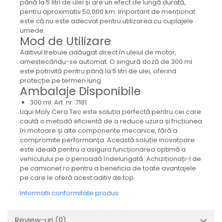
până la 5 litri de ulei și are un efect de lungă durată,
pentru aproximativ 50,000 km. Important de menționat
este că nu este adecvat pentru utilizarea cu cuplajele
umede.
Mod de Utilizare
Aditivul trebuie adăugat direct în uleiul de motor,
amestecându-se automat. O singură doză de 300 ml
este potrivită pentru până la 5 litri de ulei, oferind
protecție pe termen lung.
Ambalaje Disponibile
300 ml: Art. nr. 7181
Liqui Moly Cera Tec este soluția perfectă pentru cei care
caută o metodă eficientă de a reduce uzura și fricțiunea
în motoare și alte componente mecanice, fără a
compromite performanța. Această soluție inovatoare
este ideală pentru a asigura funcționarea optimă a
vehiculului pe o perioadă îndelungată. Achiziționați-l de
pe camionet.ro pentru a beneficia de toate avantajele
pe care le oferă acest aditiv de top.
Informatii conformitate produs
Review-uri
(0)