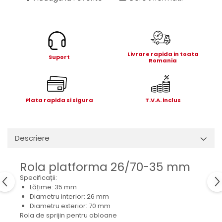
Electrice
Mecanice
Hidraulice
Motoare electrice si pompe
hidraulice
Livrare rapida in toata
Suport
Romania
Role, bucse si bolturi
Cilindru hidraulic si burduf
ANTEO
Plata rapida si sigura
T.V.A. inclus
Electrice
Hidraulice
Mecanice
Descriere
Bolturi, role si bucse
Cilindri si burdufe
Rola platforma 26/70-35 mm
Pompe si motoare electrice
Specificații:
DAUTEL
Lățime: 35 mm
Diametru interior: 26 mm
Electrice
Diametru exterior: 70 mm
Hidraulica
Rola de sprijin pentru obloane