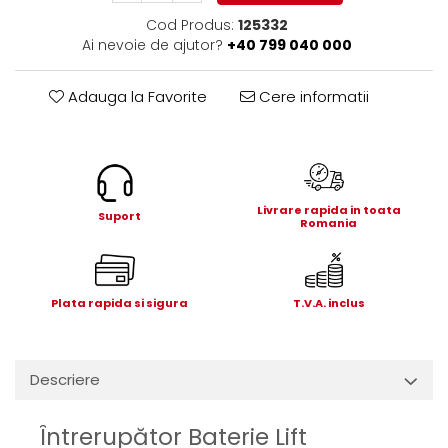
Electrice
Cod Produs:
125332
Mecanice
Ai nevoie de ajutor?
+40 799 040 000
Hidraulice
Motoare electrice si pompe
Adauga la Favorite
Cere informatii
hidraulice
Role, bucse si bolturi
Cilindru hidraulic si burduf
ANTEO
Livrare rapida in toata
Electrice
Suport
Romania
Hidraulice
Mecanice
Bolturi, role si bucse
Plata rapida si sigura
T.V.A. inclus
Cilindri si burdufe
Pompe si motoare electrice
DAUTEL
Descriere
Electrice
Întrerupător Baterie Lift
Hidraulica