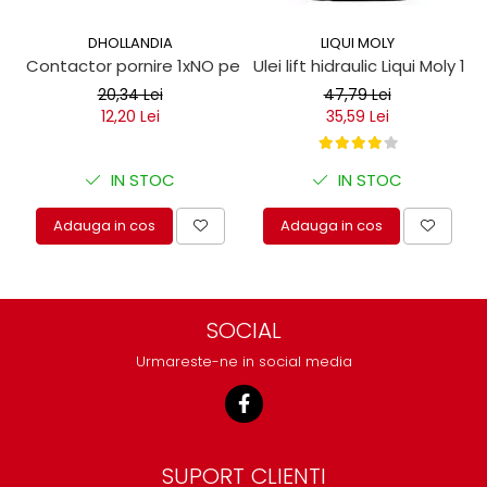
DHOLLANDIA
LIQUI MOLY
Contactor pornire 1xNO pentru obloane hidraulice
Ulei lift hidraulic Liqui Moly 1 lit
20,34 Lei
47,79 Lei
12,20 Lei
35,59 Lei
IN STOC
IN STOC
Adauga in cos
Adauga in cos
SOCIAL
Urmareste-ne in social media
SUPORT CLIENTI