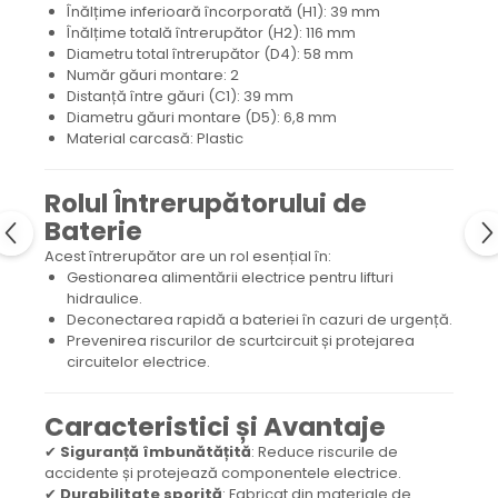
protectie
Înălțime inferioară încorporată (H1): 39 mm
Grup electropompa
Înălțime totală întrerupător (H2): 116 mm
Diametru total întrerupător (D4): 58 mm
Bolturi, role si bucsi
Număr găuri montare: 2
MAMMUT LIFT
Distanță între găuri (C1): 39 mm
Diametru găuri montare (D5): 6,8 mm
Mecanice
Material carcasă: Plastic
Electrice
Hidraulice
Rolul Întrerupătorului de
Motor electric si pompa hidraulica
Baterie
Cilindru hidraulic si protectie
Acest întrerupător are un rol esențial în:
burduf
Gestionarea alimentării electrice pentru lifturi
ERHEL - HYDRIS
hidraulice.
Deconectarea rapidă a bateriei în cazuri de urgență.
Hidraulice
Prevenirea riscurilor de scurtcircuit și protejarea
Electrice
circuitelor electrice.
Mecanice
Role, bucse si bolturi
Caracteristici și Avantaje
Motoras electric si pompa
✔
Siguranță îmbunătățită
: Reduce riscurile de
Cilindri si burdufuri protectie
accidente și protejează componentele electrice.
✔
Durabilitate sporită
: Fabricat din materiale de
Consumabile