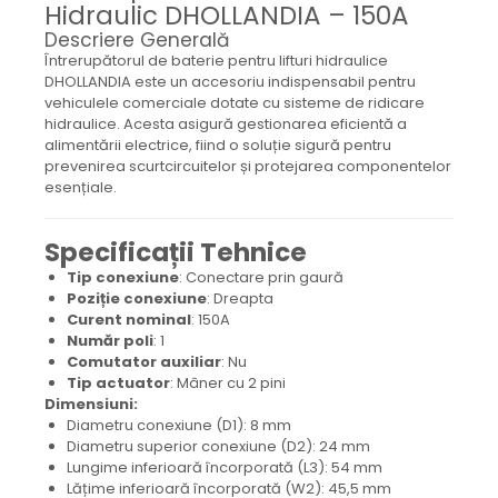
Hidraulic DHOLLANDIA – 150A
Mecanica
Descriere Generală
Electropompa si motoare
Întrerupătorul de baterie pentru lifturi hidraulice
electrice
DHOLLANDIA este un accesoriu indispensabil pentru
Burdufuri si cilindri hidraulici
vehiculele comerciale dotate cu sisteme de ridicare
Role, bucsi si bolturi
hidraulice. Acesta asigură gestionarea eficientă a
alimentării electrice, fiind o soluție sigură pentru
BEHRENS
prevenirea scurtcircuitelor și protejarea componentelor
Bolturi - role - bucse
esențiale.
Burdufe si cilindri
Mecanice
Specificații Tehnice
Electrice
Tip conexiune
: Conectare prin gaură
Hidraulice
Poziție conexiune
: Dreapta
Curent nominal
: 150A
Motoare electrice si pompe
Număr poli
: 1
SÖRENSEN
Comutator auxiliar
: Nu
Tip actuator
: Mâner cu 2 pini
Mecanice
Dimensiuni:
Electrice
Diametru conexiune (D1): 8 mm
Diametru superior conexiune (D2): 24 mm
Hidraulice
Lungime inferioară încorporată (L3): 54 mm
Cilindri hidraulici si burdufe
Lățime inferioară încorporată (W2): 45,5 mm