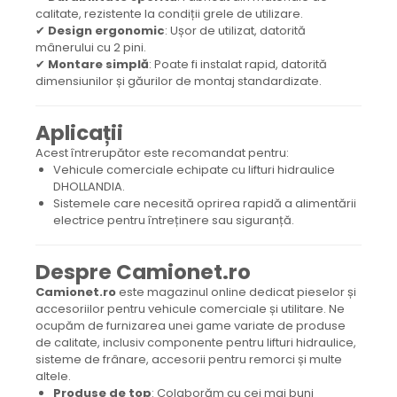
calitate, rezistente la condiții grele de utilizare.
✔
Design ergonomic
: Ușor de utilizat, datorită
mânerului cu 2 pini.
✔
Montare simplă
: Poate fi instalat rapid, datorită
dimensiunilor și găurilor de montaj standardizate.
Aplicații
Acest întrerupător este recomandat pentru:
Vehicule comerciale echipate cu lifturi hidraulice
DHOLLANDIA.
Sistemele care necesită oprirea rapidă a alimentării
electrice pentru întreținere sau siguranță.
Despre Camionet.ro
Camionet.ro
este magazinul online dedicat pieselor și
accesoriilor pentru vehicule comerciale și utilitare. Ne
ocupăm de furnizarea unei game variate de produse
de calitate, inclusiv componente pentru lifturi hidraulice,
sisteme de frânare, accesorii pentru remorci și multe
altele.
Produse de top
: Colaborăm cu cei mai buni