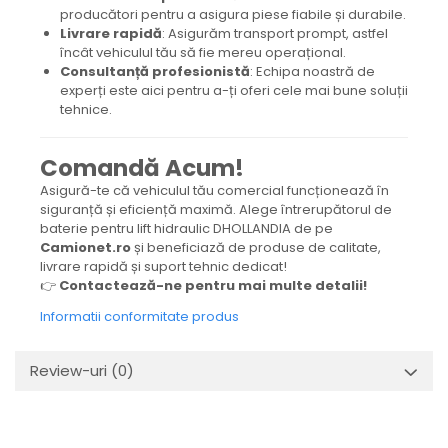
producători pentru a asigura piese fiabile și durabile.
Livrare rapidă
: Asigurăm transport prompt, astfel
încât vehiculul tău să fie mereu operațional.
Consultanță profesionistă
: Echipa noastră de
experți este aici pentru a-ți oferi cele mai bune soluții
tehnice.
Comandă Acum!
Asigură-te că vehiculul tău comercial funcționează în
siguranță și eficiență maximă. Alege întrerupătorul de
baterie pentru lift hidraulic DHOLLANDIA de pe
Camionet.ro
și beneficiază de produse de calitate,
livrare rapidă și suport tehnic dedicat!
👉
Contactează-ne pentru mai multe detalii!
Informatii conformitate produs
Review-uri
(0)