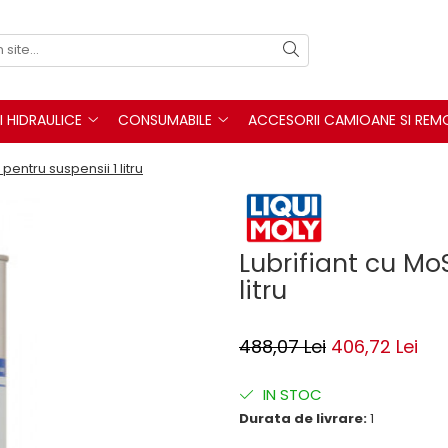
I HIDRAULICE
CONSUMABILE
ACCESORII CAMIOANE SI REM
pentru suspensii 1 litru
Lubrifiant cu Mo
litru
488,07 Lei
406,72 Lei
IN STOC
Durata de livrare:
1