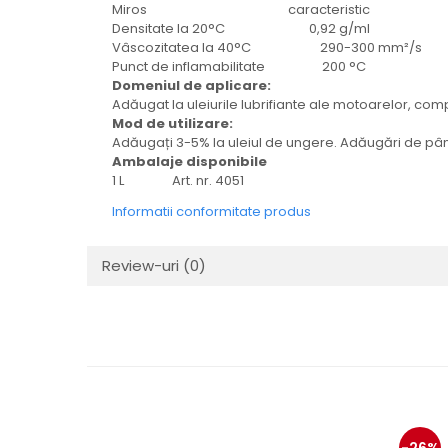
Mecanica
Miros caracteristic
Densitate la 20°C 0,92 g/ml
Electropompa si motoare
Vâscozitatea la 40°C 290-300 mm²/s
electrice
Punct de inflamabilitate 200 °C
Burdufuri si cilindri hidraulici
Domeniul de aplicare:
Adăugat la uleiurile lubrifiante ale motoarelor, compr
Role, bucsi si bolturi
Mod de utilizare:
BEHRENS
Adăugați 3-5% la uleiul de ungere. Adăugări de pân
Ambalaje disponibile
Bolturi - role - bucse
1 L Art. nr. 4051
Burdufe si cilindri
Informatii conformitate produs
Mecanice
Electrice
Review-uri
(0)
Hidraulice
Motoare electrice si pompe
SÖRENSEN
Mecanice
Electrice
Hidraulice
Cilindri hidraulici si burdufe