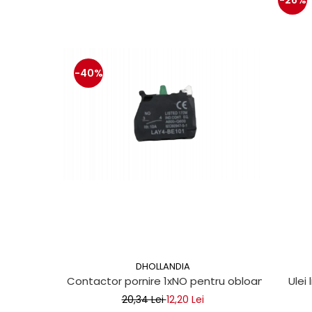
-26%
protectie
Grup electropompa
Bolturi, role si bucsi
MAMMUT LIFT
-40%
Mecanice
Electrice
Hidraulice
Motor electric si pompa hidraulica
Cilindru hidraulic si protectie
burduf
ERHEL - HYDRIS
Hidraulice
Electrice
Mecanice
Role, bucse si bolturi
DHOLLANDIA
Motoras electric si pompa
Contactor pornire 1xNO pentru obloane hidraul
Ulei 
Cilindri si burdufuri protectie
20,34 Lei
12,20 Lei
Consumabile