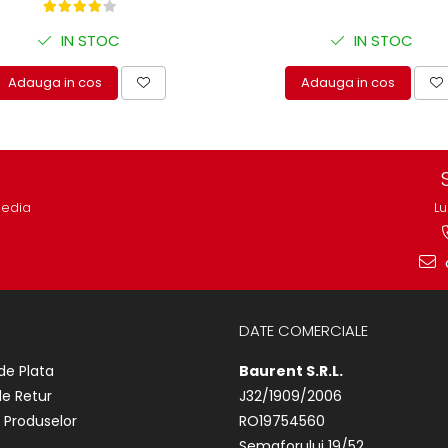
IN STOC
IN STOC
Adauga in cos
Adauga in cos
media
Lu
DATE COMERCIALE
de Plata
Baurent S.R.L.
de Retur
J32/1909/2006
 Produselor
RO19754560
Semaforului 19/52