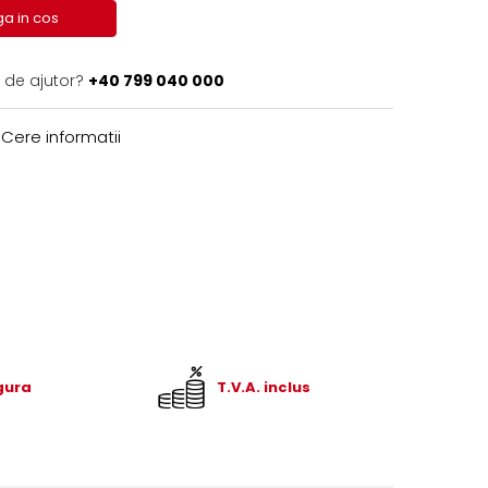
a in cos
 de ajutor?
+40 799 040 000
Cere informatii
igura
T.V.A. inclus