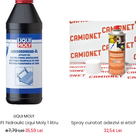
LIQUI MOLY
ice
lift hidraulic Liqui Moly 1 litru
Spray curatat adezivi si eti
47,79 Lei
35,59 Lei
32,54 Lei