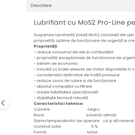
Electrice
Descriere
Mecanice
Hidraulice
Lubrifiant cu MoS2 Pro-Line p
Motoare electrice si pompe
hidraulice
Suspensia lubrifiantă solidă MoS2 coloidală din ule
Role, bucse si bolturi
proprietăți optime de funcționare de urgență și creș
Proprietăți
Cilindru hidraulic si burduf
- reduce consumul de ulei și combustibil
ANTEO
- proprietăți excepționale de funcționare de urgen
- extrem de economic
Electrice
- miscibil cu toate uleiurile de motor disponibile în
Hidraulice
- caracteristici distinctive de înaltă presiune
- reduce uzura de rulare și de funcționare
Mecanice
- absolut compatibil cu filtrele
Bolturi, role si bucse
- crește fiabilitatea operațională
Cilindri si burdufe
- stabilitate termică ridicată
Caracteristici tehnice:
Pompe si motoare electrice
Culoare negru
DAUTEL
Baza solvenți rafinați
Gama temperaturilor de operare ca și alt mineral
Electrice
Conținut solid 5 %
Hidraulica
Formă lichid