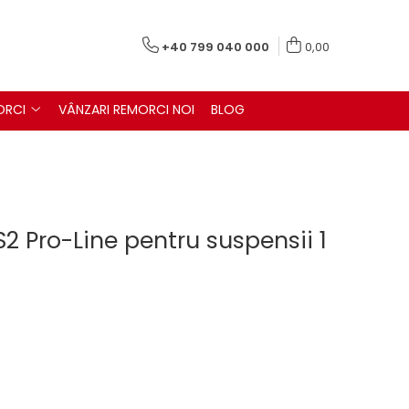
+40 799 040 000
0,00
ORCI
VÂNZARI REMORCI NOI
BLOG
S2 Pro-Line pentru suspensii 1