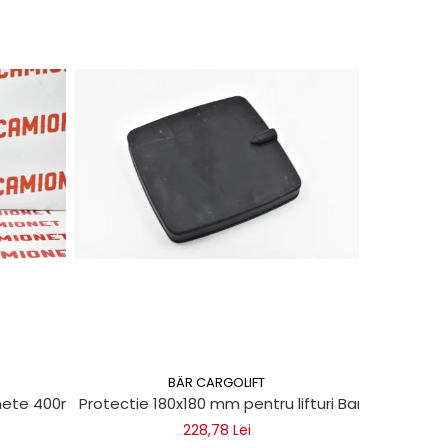
BÄR CARGOLIFT
chete 400ml
Protectie 180x180 mm pentru lifturi Bar Cargolift
Vaselin
228,78 Lei