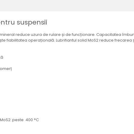
entru suspensii
i mineral reduce uzura de rulare și de funcționare. Capacitatea îmbu
te fiabilitatea operațională. Lubrifiantul solid MoS2 reduce frecarea 
ță
 comerț
 MoS2: peste 400 °C