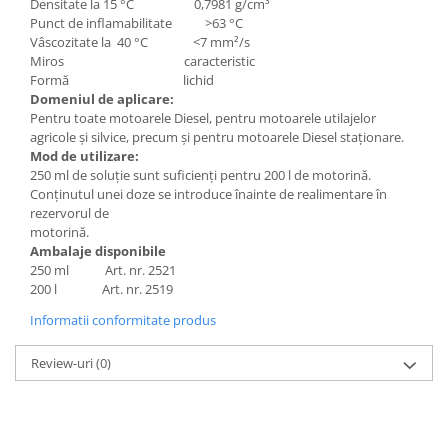
Densitate la 15 °C 0,7981 g/cm³
Grup electropompa
Punct de inflamabilitate >63 °C
Bolturi, role si bucsi
Vâscozitate la 40 °C <7 mm²/s
MAMMUT LIFT
Miros caracteristic
Formă lichid
Mecanice
Domeniul de aplicare:
Electrice
Pentru toate motoarele Diesel, pentru motoarele utilajelor
agricole şi silvice, precum şi pentru motoarele Diesel staţionare.
Hidraulice
Mod de utilizare:
Motor electric si pompa hidraulica
250 ml de soluţie sunt suficienți pentru 200 l de motorină.
Cilindru hidraulic si protectie
Conţinutul unei doze se introduce înainte de realimentare în
burduf
rezervorul de
motorină.
ERHEL - HYDRIS
Ambalaje disponibile
Hidraulice
250 ml Art. nr. 2521
200 l Art. nr. 2519
Electrice
Informatii conformitate produs
Mecanice
Role, bucse si bolturi
Review-uri
(0)
Motoras electric si pompa
Cilindri si burdufuri protectie
Consumabile