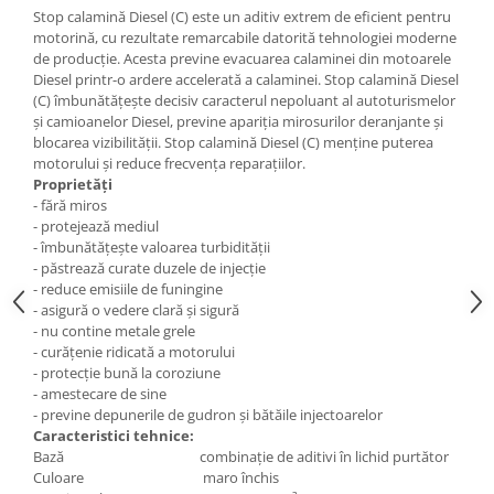
Mecanica
Stop calamină Diesel (C) este un aditiv extrem de eficient pentru
Electropompa si motoare electrice
motorină, cu rezultate remarcabile datorită tehnologiei moderne
de producţie. Acesta previne evacuarea calaminei din motoarele
Burdufuri si cilindri hidraulici
Diesel printr-o ardere accelerată a calaminei. Stop calamină Diesel
Role, bucsi si bolturi
(C) îmbunătăţeşte decisiv caracterul nepoluant al autoturismelor
şi camioanelor Diesel, previne apariţia mirosurilor deranjante şi
BEHRENS
blocarea vizibilităţii. Stop calamină Diesel (C) menţine puterea
Bolturi - role - bucse
motorului şi reduce frecvenţa reparaţiilor.
Proprietăți
Burdufe si cilindri
- fără miros
Mecanice
- protejează mediul
Electrice
- îmbunătățește valoarea turbidității
- păstrează curate duzele de injecție
Hidraulice
- reduce emisiile de funingine
Motoare electrice si pompe
- asigură o vedere clară și sigură
SÖRENSEN
- nu contine metale grele
- curățenie ridicată a motorului
Mecanice
- protecție bună la coroziune
Electrice
- amestecare de sine
- previne depunerile de gudron și bătăile injectoarelor
Hidraulice
Caracteristici tehnice:
Cilindri hidraulici si burdufe
Bază combinaţie de aditivi în lichid purtător
protectie
Culoare maro închis