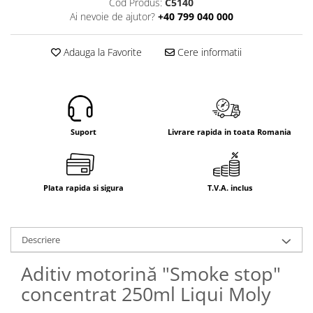
Cod Produs:
C5140
Electrice
Ai nevoie de ajutor?
+40 799 040 000
Mecanice
Hidraulice
Adauga la Favorite
Cere informatii
Motoare electrice si pompe
hidraulice
Role, bucse si bolturi
Cilindru hidraulic si burduf
ANTEO
Suport
Livrare rapida in toata Romania
Electrice
Hidraulice
Mecanice
Plata rapida si sigura
T.V.A. inclus
Bolturi, role si bucse
Cilindri si burdufe
Descriere
Pompe si motoare electrice
DAUTEL
Aditiv motorină "Smoke stop"
Electrice
concentrat 250ml Liqui Moly
Hidraulica