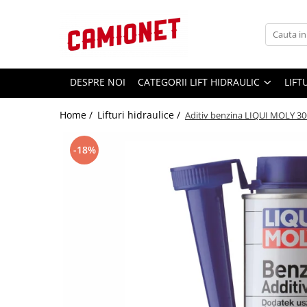
Categorii lift hidraulic
Lifturi hidraulice
Consumabile
Accesorii camioane si remorci
STEAGURI SEMNALIZARE
BÄR - CARGOLIFT
Spray tehnic
Avertizare si Siguranta
DESPRE NOI
CATEGORII LIFT HIDRAULIC
LIFT
CAPAC
Hidraulice
Uleiuri
Accesorii Rezervor
Mecanice
Home /
Lifturi hidraulice /
Aditiv benzina LIQUI MOLY 3
AGREGAT HIDRAULIC
Unsoare
Asigurare Marfa
Electrice
JOYSTICK
Covoare Antiderapante din
Bucse, bolturi si role
-18%
Cauciuc
CILINDRU HIDRAULIC
Pompe si motoare electrice
Fise si Prize
BOLTURI
Cilindri hidraulici si burdufe
Bucatarie Camion
cauciuc
BUCSE
Lumini Camioane
MBB - PALFINGER
PLACA ELECTRONICA
Aparatori Noroi Camion si
Electrica
BOBINE SI ELECTROVALVE
Remorca
Mecanica
REZERVOR HIDRAULIC
Accesorii Prelata
Hidraulica
BOBINE
Pompe si motorase electrice
Curatenie si Ingrijire Camion