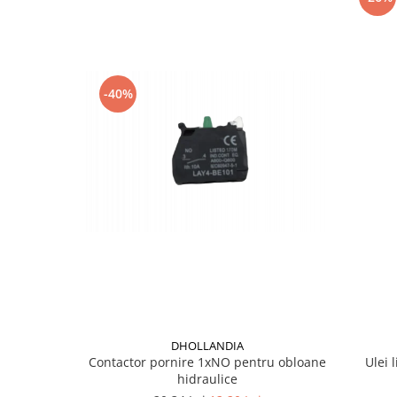
Grup electropompa
Bolturi, role si bucsi
MAMMUT LIFT
Mecanice
-40%
Electrice
Hidraulice
Motor electric si pompa hidraulica
Cilindru hidraulic si protectie
burduf
ERHEL - HYDRIS
Hidraulice
Electrice
Mecanice
Role, bucse si bolturi
Motoras electric si pompa
DHOLLANDIA
Cilindri si burdufuri protectie
Contactor pornire 1xNO pentru obloane
Ulei 
Consumabile
hidraulice