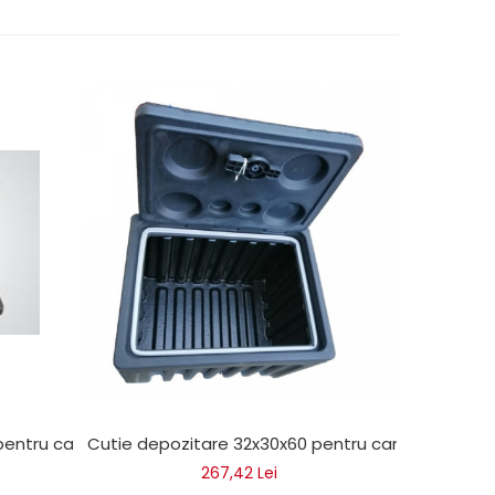
ola 5cm x 45m)
 pentru camion
Cutie depozitare 32x30x60 pentru camion
Cutie dep
267,42 Lei