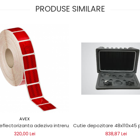
PRODUSE SIMILARE
AVEX
A (rola 5cm x 25m)
eflectorizanta adeziva intrerupta pentru prelate - ROSIE (r
Cutie depozitare 48x110x45
320,00 Lei
838,87 Lei