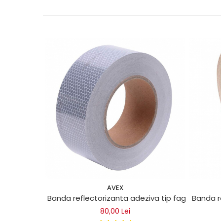
Mecanica
Electropompa si motoare
electrice
Burdufuri si cilindri hidraulici
Role, bucsi si bolturi
BEHRENS
Bolturi - role - bucse
Burdufe si cilindri
Mecanice
Electrice
Hidraulice
Motoare electrice si pompe
SÖRENSEN
Mecanice
Electrice
AVEX
Banda reflectorizanta adeziva tip fagure - ALB
Banda r
Hidraulice
80,00 Lei
Cilindri hidraulici si burdufe