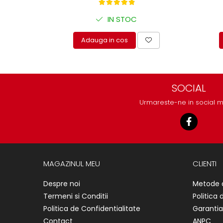
protectie
Grup electropompa
IN STOC
Bolturi, role si bucsi
MAMMUT LIFT
Adauga in cos
Mecanice
Electrice
Hidraulice
SOCIAL
Motor electric si pompa hidraulica
Urmareste-ne in social 
Cilindru hidraulic si protectie
burduf
ERHEL - HYDRIS
Hidraulice
Electrice
MAGAZINUL MEU
CLIENTI
Mecanice
Role, bucse si bolturi
Despre noi
Metode 
Termeni si Conditii
Politica 
Motoras electric si pompa
Politica de Confidentialitate
Garantia
Cilindri si burdufuri protectie
Contact
ANPC
Consumabile