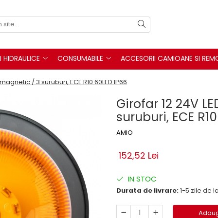
I HIDRAULICE
CONSUMABILE
ACCESORII CAMIOANE SI REM
magnetic / 3 suruburi, ECE R10 60LED IP66
Girofar 12 24V 
suruburi, ECE R1
AMIO
152,52 Lei
IN STOC
Durata de livrare:
1-5 zile de
Adaug