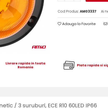
Cod Produs:
AM03337
Ai n
Adauga la Favorite
Livrare rapida in toata
Plata rapida si s
Romania
tic / 3 suruburi, ECE R10 60LED IP66