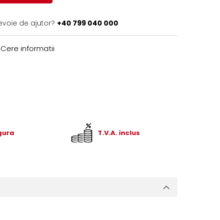
evoie de ajutor?
+40 799 040 000
Cere informatii
igura
T.V.A. inclus