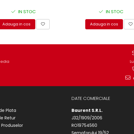
IN STOC
IN STOC
Adauga in cos
Adauga in cos
media
Lu
DATE COMERCIALE
de Plata
Baurent S.R.L.
de Retur
J32/1909/2006
 Produselor
RO19754560
Semaforului 19/52