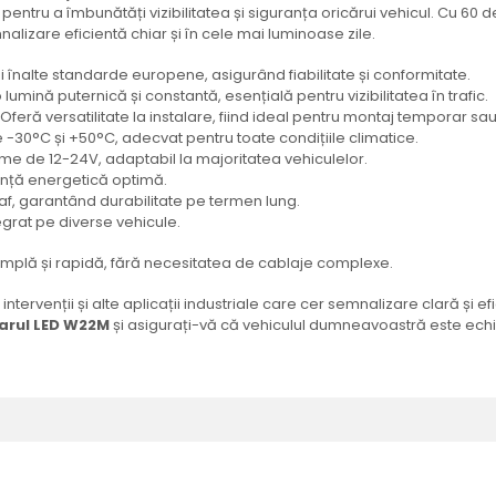
ntru a îmbunătăți vizibilitatea și siguranța oricărui vehicul. Cu 60 de
alizare eficientă chiar și în cele mai luminoase zile.
 înalte standarde europene, asigurând fiabilitate și conformitate.
lumină puternică și constantă, esențială pentru vizibilitatea în trafic.
: Oferă versatilitate la instalare, fiind ideal pentru montaj temporar s
tre -30°C și +50°C, adecvat pentru toate condițiile climatice.
me de 12-24V, adaptabil la majoritatea vehiculelor.
iență energetică optimă.
raf, garantând durabilitate pe termen lung.
egrat pe diverse vehicule.
 simplă și rapidă, fără necesitatea de cablaje complexe.
ntervenții și alte aplicații industriale care cer semnalizare clară și ef
farul LED W22M
și asigurați-vă că vehiculul dumneavoastră este echip