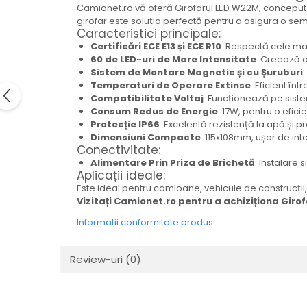
Electrice
Camionet.ro vă oferă Girofarul LED W22M, conceput pe
girofar este soluția perfectă pentru a asigura o semn
Mecanice
Caracteristici principale:
Hidraulice
Certificări ECE E13 și ECE R10
: Respectă cele mai
60 de LED-uri de Mare Intensitate
: Creează o 
Motoare electrice si pompe
Sistem de Montare Magnetic și cu Șuruburi
hidraulice
Temperaturi de Operare Extinse
: Eficient în
Role, bucse si bolturi
Compatibilitate Voltaj
: Funcționează pe siste
Cilindru hidraulic si burduf
Consum Redus de Energie
: 17W, pentru o efic
Protecție IP66
: Excelentă rezistență la apă și p
ANTEO
Dimensiuni Compacte
: 115x108mm, ușor de int
Conectivitate:
Electrice
Alimentare Prin Priza de Brichetă
: Instalare
Hidraulice
Aplicații ideale:
Mecanice
Este ideal pentru camioane, vehicule de construcții, i
Vizitați Camionet.ro pentru a achiziționa Giro
Bolturi, role si bucse
Cilindri si burdufe
Informatii conformitate produs
Pompe si motoare electrice
DAUTEL
Review-uri
(0)
Electrice
Hidraulica