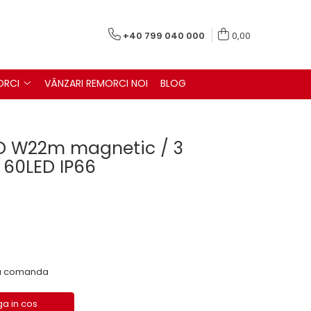
+40 799 040 000
0,00
ORCI
VÂNZARI REMORCI NOI
BLOG
LED W22m magnetic / 3
0 60LED IP66
 la comanda
a in cos