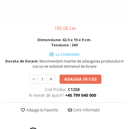
ROLE
Cilindri hidraulici si burdufe
Presuri camion
Bolturi, role si bucse
KIT GARNITURI
Lazi camion
AMA
BURDUF PROTECTIE
Lanturi de zapada
Electrice
TELECOMANDA LIFT
185,06 Lei
Cabluri pornire
Mecanice
MOTOARE ELECTRICE
Huse scaun camion
Hidraulice
Dimensiune: 42.5 x 15 x 9 cm.
ELECTRICE
Tensiune : 24V
Pompa si motor electric
Scule camion
POMPE HIDRAULICE
Role, bolturi si bucse
LA COMANDA
Stergatoare parbriz camion
Durata de livrare:
Recomandam inainte de adaugarea produsului in
Burdufe si cilindri hidraulici
Perdele camion
cos sa ne solicitati termenul de livrare
DHOLLANDIA
Cupla aer / Racord aer
Electrice
ADAUGA IN COS
Hidraulice
Cod Produs:
C1258
Mecanice
Ai nevoie de ajutor?
+40 799 040 000
Cilindri, burdufe
Bolturi, role si bucse
Adauga la Favorite
Cere informatii
Pompe si motoare electrice
ZEPRO