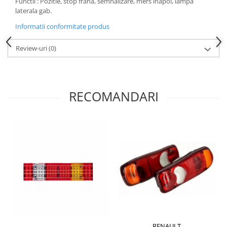
Functii : Pozitie, stop frana, semnalizare, mers inapoi, lampa
Mecanica
laterala gab.
Electropompa si motoare electrice
Informatii conformitate produs
Burdufuri si cilindri hidraulici
Role, bucsi si bolturi
Review-uri
(0)
BEHRENS
Bolturi - role - bucse
Burdufe si cilindri
RECOMANDARI
Mecanice
Electrice
Hidraulice
Motoare electrice si pompe
SÖRENSEN
Mecanice
Electrice
Hidraulice
Cilindri hidraulici si burdufe
protectie
RENAULT