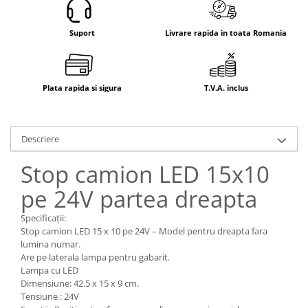
Electrice
Mecanice
Suport
Livrare rapida in toata Romania
Hidraulice
Motoare electrice si pompe
hidraulice
Plata rapida si sigura
T.V.A. inclus
Role, bucse si bolturi
Cilindru hidraulic si burduf
ANTEO
Descriere
Electrice
Stop camion LED 15x10
Hidraulice
Mecanice
pe 24V partea dreapta
Bolturi, role si bucse
Specificații:
Cilindri si burdufe
Stop camion LED 15 x 10 pe 24V – Model pentru dreapta fara
Pompe si motoare electrice
lumina numar.
DAUTEL
Are pe laterala lampa pentru gabarit.
Lampa cu LED
Electrice
Dimensiune: 42.5 x 15 x 9 cm.
Hidraulica
Tensiune : 24V