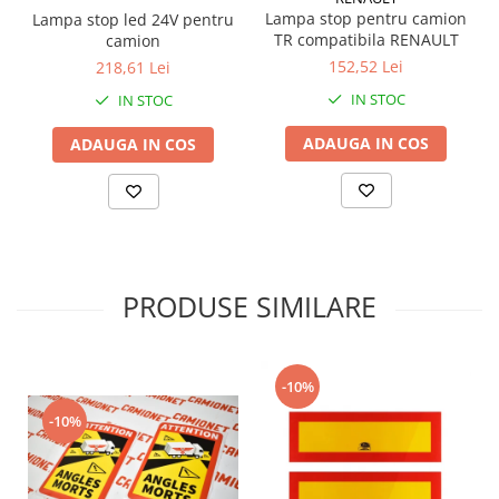
Grup electropompa
Lampa stop pentru camion
Lampa stop led 24V pentru
Bolturi, role si bucsi
TR compatibila RENAULT
camion
MAMMUT LIFT
152,52 Lei
218,61 Lei
Mecanice
IN STOC
IN STOC
Electrice
ADAUGA IN COS
ADAUGA IN COS
Hidraulice
Motor electric si pompa hidraulica
Cilindru hidraulic si protectie
burduf
ERHEL - HYDRIS
PRODUSE SIMILARE
Hidraulice
Electrice
Mecanice
-10%
Role, bucse si bolturi
Motoras electric si pompa
-10%
Cilindri si burdufuri protectie
Consumabile