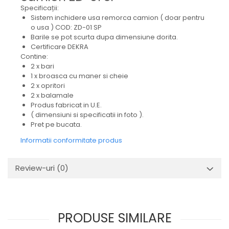
Mecanica
Specificații:
Electropompa si motoare
Sistem inchidere usa remorca camion ( doar pentru
o usa ) COD: ZD-01 SP
electrice
Barile se pot scurta dupa dimensiune dorita.
Burdufuri si cilindri hidraulici
Certificare DEKRA
Role, bucsi si bolturi
Contine:
2 x bari
BEHRENS
1 x broasca cu maner si cheie
Bolturi - role - bucse
2 x opritori
2 x balamale
Burdufe si cilindri
Produs fabricat in U.E.
Mecanice
( dimensiuni si specificatii in foto ).
Electrice
Pret pe bucata.
Hidraulice
Informatii conformitate produs
Motoare electrice si pompe
SÖRENSEN
Review-uri
(0)
Mecanice
Electrice
Hidraulice
PRODUSE SIMILARE
Cilindri hidraulici si burdufe