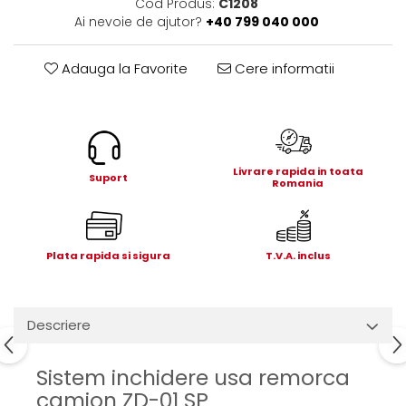
Cod Produs:
C1208
Electrice
Ai nevoie de ajutor?
+40 799 040 000
Mecanice
Hidraulice
Adauga la Favorite
Cere informatii
Motoare electrice si pompe
hidraulice
Role, bucse si bolturi
Cilindru hidraulic si burduf
ANTEO
Livrare rapida in toata
Suport
Romania
Electrice
Hidraulice
Mecanice
Plata rapida si sigura
T.V.A. inclus
Bolturi, role si bucse
Cilindri si burdufe
Pompe si motoare electrice
Descriere
DAUTEL
Electrice
Sistem inchidere usa remorca
Hidraulica
camion ZD-01 SP