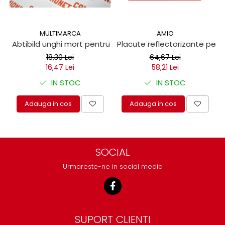
MULTIMARCA
AMIO
Abtibild unghi mort pentru autoutilitare 17x25cm
Placute reflectorizante pen
18,30 Lei
64,67 Lei
16,47 Lei
58,21 Lei
IN STOC
IN STOC
Adauga in cos
Adauga in cos
SOCIAL
Urmareste-ne in social media
SUPORT CLIENTI