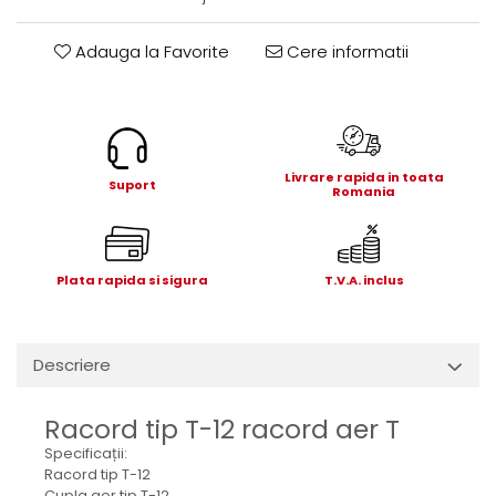
Electrice
Mecanice
Adauga la Favorite
Cere informatii
Hidraulice
Motoare electrice si pompe
hidraulice
Role, bucse si bolturi
Cilindru hidraulic si burduf
Livrare rapida in toata
Suport
Romania
ANTEO
Electrice
Hidraulice
Plata rapida si sigura
T.V.A. inclus
Mecanice
Bolturi, role si bucse
Cilindri si burdufe
Descriere
Pompe si motoare electrice
DAUTEL
Racord tip T-12 racord aer T
Electrice
Specificații:
Racord tip T-12
Hidraulica
Cupla aer tip T-12