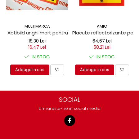
MULTIMARCA
AMIO
Abtibild unghi mort pentru autoutilitare 17x25cm
Placute reflectorizante pen
18,30 Lei
64,67 Lei
16,47 Lei
58,21 Lei
IN STOC
IN STOC
Adauga in cos
Adauga in cos
SOCIAL
Urmareste-ne in social media