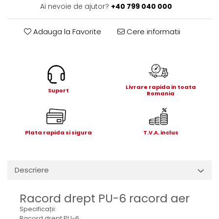
Electrice
Ai nevoie de ajutor?
+40 799 040 000
Mecanice
Hidraulice
Adauga la Favorite
Cere informatii
Motoare electrice si pompe
hidraulice
Role, bucse si bolturi
Cilindru hidraulic si burduf
Livrare rapida in toata
Suport
ANTEO
Romania
Electrice
Hidraulice
Mecanice
Plata rapida si sigura
T.V.A. inclus
Bolturi, role si bucse
Cilindri si burdufe
Descriere
Pompe si motoare electrice
DAUTEL
Racord drept PU-6 racord aer
Electrice
Specificații:
Hidraulica
Racord drept PU-6