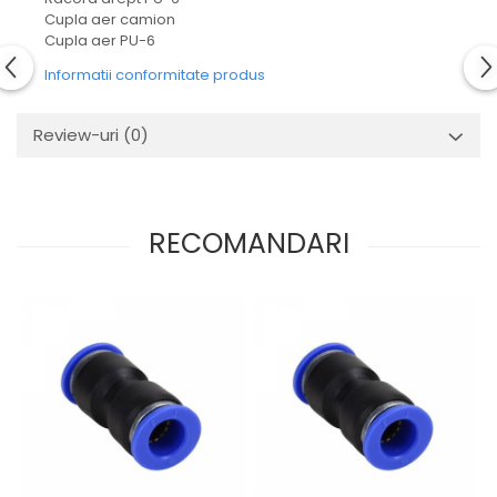
Mecanica
Cupla aer camion
Electropompa si motoare
Cupla aer PU-6
electrice
Informatii conformitate produs
Burdufuri si cilindri hidraulici
Role, bucsi si bolturi
Review-uri
(0)
BEHRENS
Bolturi - role - bucse
Burdufe si cilindri
RECOMANDARI
Mecanice
Electrice
Hidraulice
Motoare electrice si pompe
SÖRENSEN
Mecanice
Electrice
Hidraulice
Cilindri hidraulici si burdufe