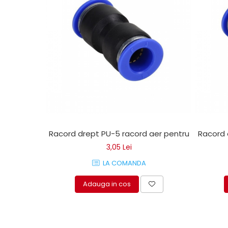
Mecanica
Electropompa si motoare
electrice
Burdufuri si cilindri hidraulici
Role, bucsi si bolturi
BEHRENS
Bolturi - role - bucse
Burdufe si cilindri
Mecanice
Electrice
Racord drept PU-5 racord aer pentru camion
Racord 
Hidraulice
3,05 Lei
Motoare electrice si pompe
SÖRENSEN
LA COMANDA
Mecanice
Adauga in cos
Electrice
Hidraulice
Cilindri hidraulici si burdufe