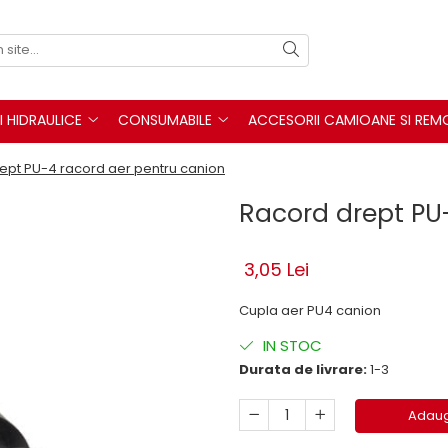
I HIDRAULICE
CONSUMABILE
ACCESORII CAMIOANE SI REM
ept PU-4 racord aer pentru canion
Racord drept PU
3,05 Lei
Cupla aer PU4 canion
IN STOC
Durata de livrare:
1-3
Adaug