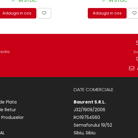
IN STOC
IN STOC
Adauga in cos
Adauga in cos
media
Lu
DATE COMERCIALE
de Plata
Baurent S.R.L.
de Retur
J32/1909/2006
 Produselor
RO19754560
Semaforului 19/52
AL
Sibiu, Sibiu