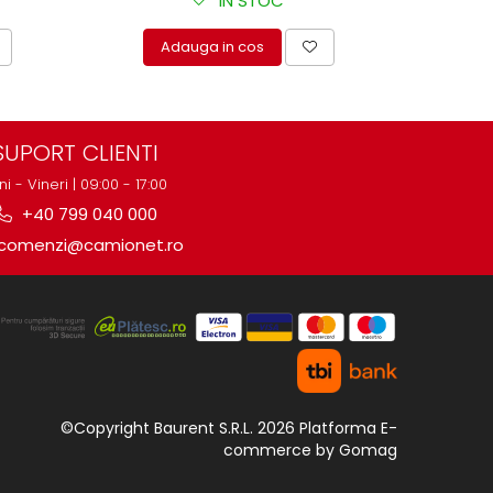
IN STOC
Adauga in cos
A
SUPORT CLIENTI
ni - Vineri | 09:00 - 17:00
+40 799 040 000
comenzi@camionet.ro
©Copyright Baurent S.R.L. 2026
Platforma E-
commerce by Gomag