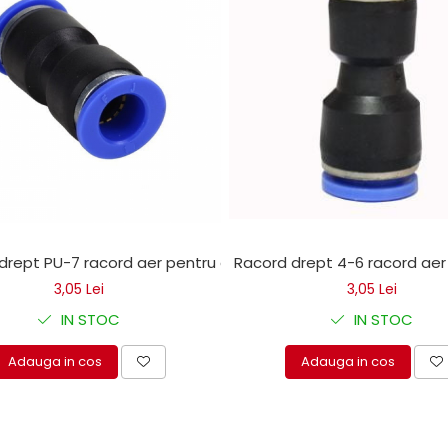
drept PU-7 racord aer pentru camion
Racord drept 4-6 racord ae
3,05 Lei
3,05 Lei
IN STOC
IN STOC
Adauga in cos
Adauga in cos