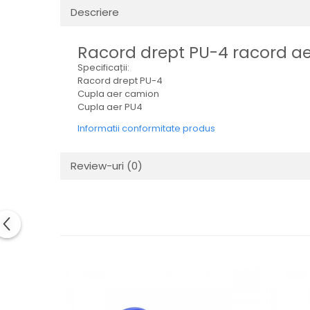
Electrice
Descriere
Mecanice
Hidraulice
Racord drept PU-4 racord ae
Motoare electrice si pompe
Specificații:
hidraulice
Racord drept PU-4
Role, bucse si bolturi
Cupla aer camion
Cupla aer PU4
Cilindru hidraulic si burduf
Informatii conformitate produs
ANTEO
Electrice
Review-uri
(0)
Hidraulice
Mecanice
Bolturi, role si bucse
Cilindri si burdufe
Pompe si motoare electrice
DAUTEL
Electrice
Hidraulica