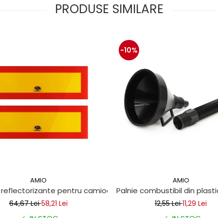
PRODUSE SIMILARE
-10%
AMIO
AMIO
m
 reflectorizante pentru camioane 10x30 cm
Palnie combustibil din plasti
64,67 Lei
58,21 Lei
12,55 Lei
11,29 Lei