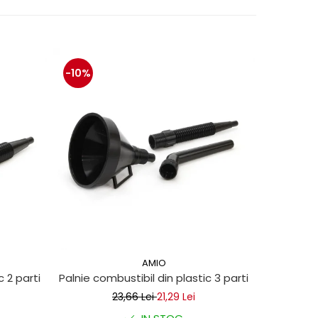
-10%
-10%
AMIO
c 2 parti
Palnie combustibil din plastic 3 parti
Palnie com
23,66 Lei
21,29 Lei