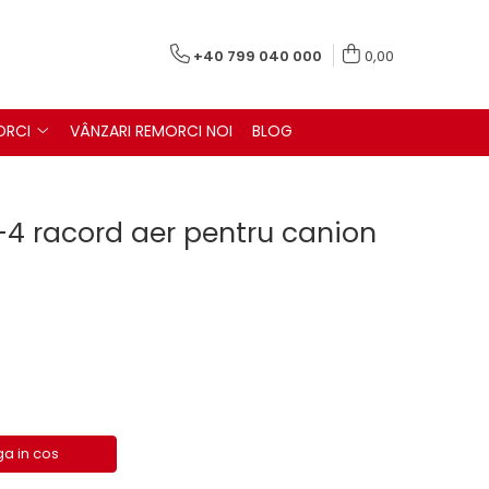
+40 799 040 000
0,00
ORCI
VÂNZARI REMORCI NOI
BLOG
-4 racord aer pentru canion
a in cos