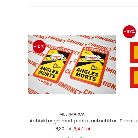
protectie
Grup electropompa
Bolturi, role si bucsi
MAMMUT LIFT
-10%
Mecanice
Electrice
-10%
Hidraulice
Motor electric si pompa hidraulica
Cilindru hidraulic si protectie
burduf
ERHEL - HYDRIS
Hidraulice
Electrice
Mecanice
Role, bucse si bolturi
MULTIMARCA
Abtibild unghi mort pentru autoutilitare 17x25c
Placute
Motoras electric si pompa
18,30 Lei
16,47 Lei
Cilindri si burdufuri protectie
Consumabile