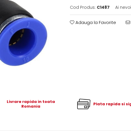
Cod Produs:
C1487
Ai nevo
Adauga la Favorite
Livrare rapida in toata
Plata rapida si s
Romania