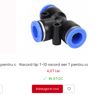
r pentru camion
Racord tip T-10 racord aer T pentru camion
Racord ti
4,07 Lei
IN STOC
Adauga in cos
A