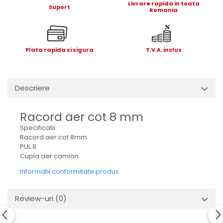
Livrare rapida in toata
Electrice
Suport
Romania
Mecanice
Hidraulice
Motoare electrice si pompe
Plata rapida si sigura
T.V.A. inclus
hidraulice
Role, bucse si bolturi
Cilindru hidraulic si burduf
Descriere
ANTEO
Electrice
Racord aer cot 8 mm
Hidraulice
Specificatii:
Mecanice
Racord aer cot 8mm
PUL 8
Bolturi, role si bucse
Cupla aer camion
Cilindri si burdufe
Informatii conformitate produs
Pompe si motoare electrice
DAUTEL
Review-uri
(0)
Electrice
Hidraulica