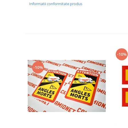
Electrice
Informatii conformitate produs
Mecanice
Hidraulice
Motoare electrice si pompe
hidraulice
Role, bucse si bolturi
Cilindru hidraulic si burduf
ANTEO
-10%
Electrice
-10%
Hidraulice
Mecanice
Bolturi, role si bucse
Cilindri si burdufe
Pompe si motoare electrice
DAUTEL
Electrice
Hidraulica