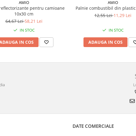
AMIO
AMIO
reflectorizante pentru camioane
Palnie combustibil din plastic
10x30 cm
12,55 Lei
11,29 Lei
64,67 Lei
58,21 Lei
IN STOC
IN STOC
ADAUGA IN COS
ADAUGA IN COS
dia
L
DATE COMERCIALE