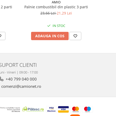
AMIO
 2 parti
Palnie combustibil din plastic 3 parti
Palnie co
23,66 Lei
21,29 Lei
IN STOC
ADAUGA IN COS
AD
SUPORT CLIENTI
uni - Vineri | 09:00 - 17:00
+40 799 040 000
comenzi@camionet.ro