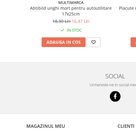
Mecanica
MULTIMARCA
Abtibild unghi mort pentru autoutilitare
Placute 
Electropompa si motoare electrice
17x25cm
Burdufuri si cilindri hidraulici
18,30 Lei
16,47 Lei
Role, bucsi si bolturi
IN STOC
BEHRENS
ADAUGA IN COS
Bolturi - role - bucse
Burdufe si cilindri
Mecanice
Electrice
SOCIAL
Hidraulice
Motoare electrice si pompe
Urmareste-ne in social me
SÖRENSEN
Mecanice
Electrice
Hidraulice
Cilindri hidraulici si burdufe
MAGAZINUL MEU
CLIENTI
protectie