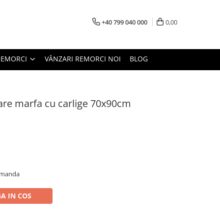
+40 799 040 000
0,00
REMORCI
VÂNZARI REMORCI NOI
BLOG
are marfa cu carlige 70x90cm
comanda
A IN COS