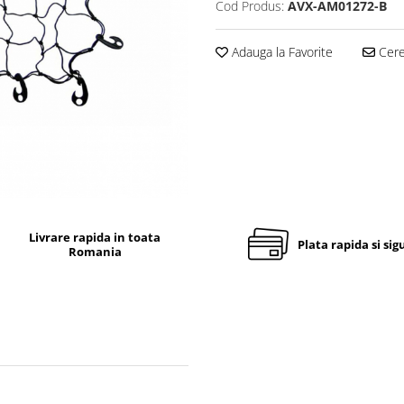
Cod Produs:
AVX-AM01272-B
Adauga la Favorite
Cere 
Livrare rapida in toata
Plata rapida si sig
Romania