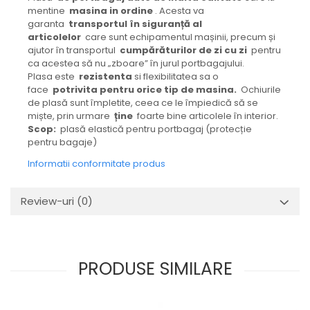
Mecanica
mentine
masina in ordine
. Acesta va
Electropompa si motoare
garanta
transportul în siguranță
al
articolelor
care sunt echipamentul mașinii, precum și
electrice
ajutor în transportul
cumpărăturilor de zi cu zi
pentru
Burdufuri si cilindri hidraulici
ca acestea să nu „zboare” în jurul portbagajului.
Role, bucsi si bolturi
Plasa este
rezistenta
si flexibilitatea sa o
face
potrivita pentru orice tip de masina.
Ochiurile
BEHRENS
de plasă sunt împletite, ceea ce le împiedică să se
Bolturi - role - bucse
miște, prin urmare
ține
foarte bine articolele în interior.
Scop:
plasă elastică pentru portbagaj (protecție
Burdufe si cilindri
pentru bagaje)
Mecanice
Informatii conformitate produs
Electrice
Hidraulice
Review-uri
(0)
Motoare electrice si pompe
SÖRENSEN
Mecanice
Electrice
PRODUSE SIMILARE
Hidraulice
Cilindri hidraulici si burdufe