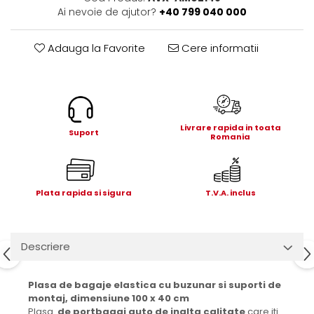
Electrice
Ai nevoie de ajutor?
+40 799 040 000
Mecanice
Hidraulice
Adauga la Favorite
Cere informatii
Motoare electrice si pompe
hidraulice
Role, bucse si bolturi
Cilindru hidraulic si burduf
Livrare rapida in toata
ANTEO
Suport
Romania
Electrice
Hidraulice
Mecanice
Plata rapida si sigura
T.V.A. inclus
Bolturi, role si bucse
Cilindri si burdufe
Pompe si motoare electrice
Descriere
DAUTEL
Electrice
Plasa de bagaje elastica cu buzunar si suporti de
montaj, dimensiune 100 x 40 cm
Hidraulica
Plasa
de portbagaj auto de inalta calitate
care iti