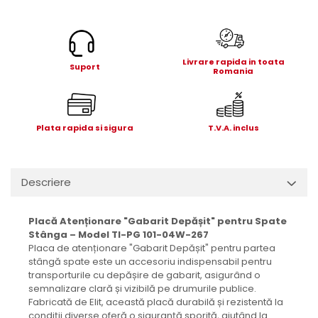
Electrice
Mecanice
Hidraulice
Motoare electrice si pompe
Livrare rapida in toata
Suport
Romania
hidraulice
Role, bucse si bolturi
Cilindru hidraulic si burduf
Plata rapida si sigura
T.V.A. inclus
ANTEO
Electrice
Hidraulice
Descriere
Mecanice
Bolturi, role si bucse
Placă Atenționare "Gabarit Depășit" pentru Spate
Cilindri si burdufe
Stânga – Model TI-PG 101-04W-267
Pompe si motoare electrice
Placa de atenționare "Gabarit Depășit" pentru partea
stângă spate este un accesoriu indispensabil pentru
DAUTEL
transporturile cu depășire de gabarit, asigurând o
Electrice
semnalizare clară și vizibilă pe drumurile publice.
Fabricată de Elit, această placă durabilă și rezistentă la
Hidraulica
condiții diverse oferă o siguranță sporită, ajutând la