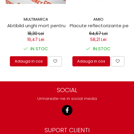
MULTIMARCA
AMIO
Abtibild unghi mort pentru autoutilitare 17x25cm
Placute reflectorizante pen
18,30 Lei
64,67 Lei
16,47 Lei
58,21 Lei
IN STOC
IN STOC
Adauga in cos
Adauga in cos
SOCIAL
Urmareste-ne in social media
SUPORT CLIENTI