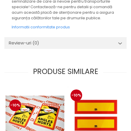
protectie
semnalizare de care ai nevoie pentru transporturile
speciale! Contactează-ne pentru detalii și comandă
Grup electropompa
acum această placă de atenționare pentru a asigura
Bolturi, role si bucsi
siguranța călătoriilor tale pe drumurile publice.
MAMMUT LIFT
Informatii conformitate produs
Mecanice
Electrice
Review-uri
(0)
Hidraulice
Motor electric si pompa hidraulica
Cilindru hidraulic si protectie
burduf
PRODUSE SIMILARE
ERHEL - HYDRIS
Hidraulice
Electrice
-10%
Mecanice
-10%
Role, bucse si bolturi
Motoras electric si pompa
Cilindri si burdufuri protectie
Consumabile