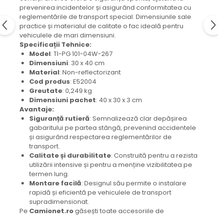
Mecanica
prevenirea incidentelor și asigurând conformitatea cu
Electropompa si motoare
reglementările de transport special. Dimensiunile sale
practice și materialul de calitate o fac ideală pentru
electrice
vehiculele de mari dimensiuni.
Burdufuri si cilindri hidraulici
Specificații Tehnice:
Role, bucsi si bolturi
Model
: TI-PG 101-04W-267
Dimensiuni
: 30 x 40 cm
BEHRENS
Material
: Non-reflectorizant
Bolturi - role - bucse
Cod produs
: E52004
Greutate
: 0,249 kg
Burdufe si cilindri
Dimensiuni pachet
: 40 x 30 x 3 cm
Mecanice
Avantaje:
Electrice
Siguranță rutieră
: Semnalizează clar depășirea
gabaritului pe partea stângă, prevenind accidentele
Hidraulice
și asigurând respectarea reglementărilor de
Motoare electrice si pompe
transport.
SÖRENSEN
Calitate și durabilitate
: Construită pentru a rezista
utilizării intensive și pentru a menține vizibilitatea pe
Mecanice
termen lung.
Electrice
Montare facilă
: Designul său permite o instalare
rapidă și eficientă pe vehiculele de transport
Hidraulice
supradimensionat.
Cilindri hidraulici si burdufe
Pe
Camionet.ro
găsești toate accesoriile de