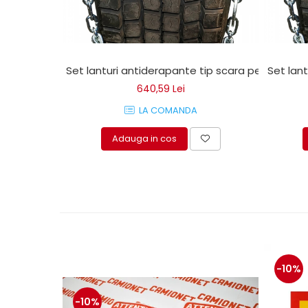
Mecanica
Electropompa si motoare
electrice
Burdufuri si cilindri hidraulici
Set lanturi antiderapante tip scara pentru cam
Set lan
Role, bucsi si bolturi
640,59 Lei
BEHRENS
LA COMANDA
Bolturi - role - bucse
Burdufe si cilindri
Adauga in cos
Mecanice
Electrice
Hidraulice
Motoare electrice si pompe
SÖRENSEN
Mecanice
Electrice
-10%
Hidraulice
Cilindri hidraulici si burdufe
-10%