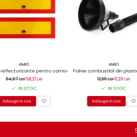
AMIO
AMIO
m
 reflectorizante pentru camioane 10x30 cm
Palnie combustibil din plasti
64,67 Lei
58,21 Lei
12,55 Lei
11,29 Lei
IN STOC
IN STOC
Adauga in cos
Adauga in cos