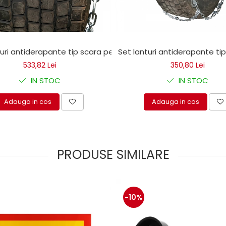
ion 385/65-22,5 zala fi 6,8 mm
turi antiderapante tip scara pentru camioane
Set lanturi antiderapante ti
533,82 Lei
350,80 Lei
IN STOC
IN STOC
Adauga in cos
Adauga in cos
PRODUSE SIMILARE
-10%