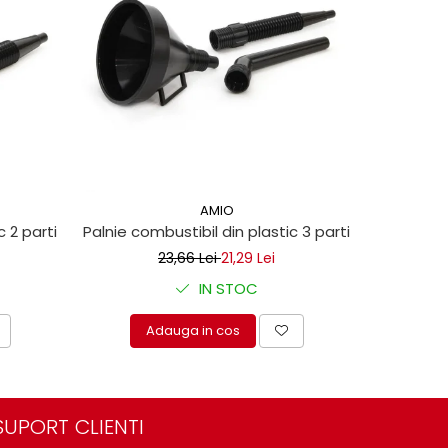
-10%
AMIO
c 2 parti
Palnie combustibil din plastic 3 parti
Palnie com
23,66 Lei
21,29 Lei
IN STOC
Adauga in cos
A
SUPORT CLIENTI