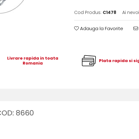
Cod Produs:
C1478
Ai nevo
Adauga la Favorite
Livrare rapida in toata
Plata rapida si s
Romania
COD: 8660