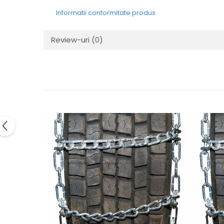
Electrice
Informatii conformitate produs
Mecanice
Hidraulice
Review-uri
(0)
Motoare electrice si pompe
hidraulice
Role, bucse si bolturi
Cilindru hidraulic si burduf
ANTEO
Electrice
Hidraulice
Mecanice
Bolturi, role si bucse
Cilindri si burdufe
Pompe si motoare electrice
DAUTEL
Electrice
Hidraulica