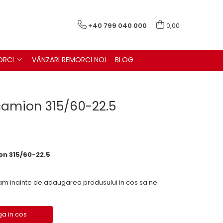
+40 799 040 000
0,00
ORCI
VÂNZARI REMORCI NOI
BLOG
camion 315/60-22.5
on 315/60-22.5
inainte de adaugarea produsului in cos sa ne
a in cos