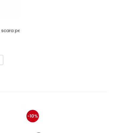
p scara pentru camion
-10%