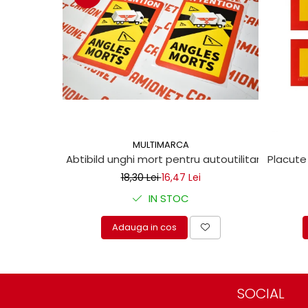
protectie
Grup electropompa
Bolturi, role si bucsi
MAMMUT LIFT
Mecanice
Electrice
Hidraulice
Motor electric si pompa hidraulica
MULTIMARCA
Cilindru hidraulic si protectie
Abtibild unghi mort pentru autoutilitare 17x25c
Placute
burduf
18,30 Lei
16,47 Lei
ERHEL - HYDRIS
IN STOC
Hidraulice
Electrice
Adauga in cos
Mecanice
Role, bucse si bolturi
Motoras electric si pompa
Cilindri si burdufuri protectie
SOCIAL
Consumabile