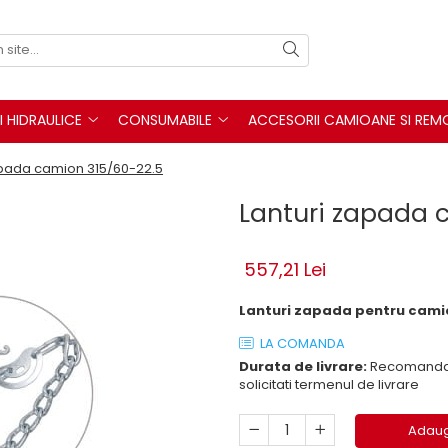
I HIDRAULICE
CONSUMABILE
ACCESORII CAMIOANE SI REM
apada camion 315/60-22.5
Lanturi zapada 
557,21 Lei
Lanturi zapada pentru cami
LA COMANDA
Durata de livrare:
Recomandam 
solicitati termenul de livrare
Adaug