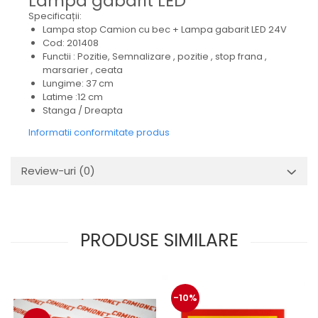
Lampa gabarit LED
Mecanica
Specificații:
Electropompa si motoare
Lampa stop Camion cu bec + Lampa gabarit LED 24V
electrice
Cod: 201408
Functii : Pozitie, Semnalizare , pozitie , stop frana ,
Burdufuri si cilindri hidraulici
marsarier , ceata
Role, bucsi si bolturi
Lungime: 37 cm
BEHRENS
Latime :12 cm
Stanga / Dreapta
Bolturi - role - bucse
Informatii conformitate produs
Burdufe si cilindri
Mecanice
Review-uri
(0)
Electrice
Hidraulice
Motoare electrice si pompe
SÖRENSEN
PRODUSE SIMILARE
Mecanice
Electrice
Hidraulice
-10%
Cilindri hidraulici si burdufe