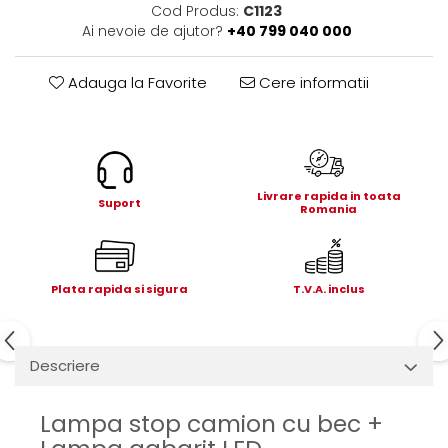
Electrice
Cod Produs:
C1123
Ai nevoie de ajutor?
+40 799 040 000
Mecanice
Hidraulice
Adauga la Favorite
Cere informatii
Motoare electrice si pompe
hidraulice
Role, bucse si bolturi
Cilindru hidraulic si burduf
ANTEO
Livrare rapida in toata
Suport
Romania
Electrice
Hidraulice
Mecanice
Plata rapida si sigura
T.V.A. inclus
Bolturi, role si bucse
Cilindri si burdufe
Pompe si motoare electrice
Descriere
DAUTEL
Electrice
Lampa stop camion cu bec +
Hidraulica